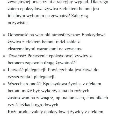
zewnętrznej przestrzeni atrakcyjny wygląd. Dlaczego
Doskonale odwzorowuje nawet najbardziej
Zalecana grubość ścianek: Małe formy: co
zatem epoksydowa żywica z efektem betonu jest
złożone detale.
najmniej 5 mm Duże formy: stosuj ramkę
Silfood – silikon spożywczy
usztywniającą z gipsu lub żywicy Materiały
do perfekcyjnych form!
idealnym wyborem na zewnątrz? Zalety są
kompatybilne: Żywice epoksydowe, poliuretan,
oczywiste:
gips, cement, wosk, mydło i inne materiały
stałe. Ograniczenia: Nie nadaje się do form
Odporność na warunki atmosferyczne: Epoksydowa
narażonych na temperatury powyżej +250 °C
żywica z efektem betonu radzi sobie z
oraz na agresywne chemikalia niekompatybilne
z silikonem.
ekstremalnymi warunkami na zewnątrz.
Trwałość: Połączenie epoksydowej żywicy z
betonem zapewnia długą żywotność.
Łatwość pielęgnacji: Powierzchnia jest łatwa do
czyszczenia i pielęgnacji.
Wszechstronność: Epoksydowa żywica z efektem
betonu może być wykorzystana do różnych
zastosowań na zewnątrz, np. na tarasach, chodnikach
czy ścieżkach ogrodowych.
Różnorodne zalety epoksydowej żywicy z efektem