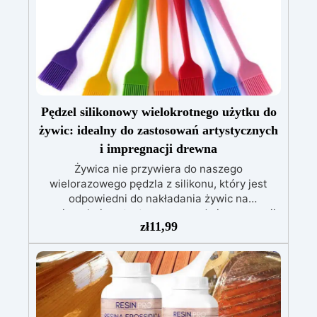
podporowy!
Pędzel silikonowy wielokrotnego użytku do
żywic: idealny do zastosowań artystycznych
i impregnacji drewna
Żywica nie przywiera do naszego
wielorazowego pędzla z silikonu, który jest
odpowiedni do nakładania żywic na
powierzchnie artystyczne oraz do impregnacji
zł
11,99
drewna. Jest ekonomiczny i łatwy w
czyszczeniu ciepłą wodą i mydłem. Pędzel z
silikonu wielokrotnego użytku do żywic to
wysokiej jakości narzędzie, które pozwala na
równomierne i precyzyjne nakładanie żywic.
Dzięki swojej strukturze z silikonu, ten pędzel