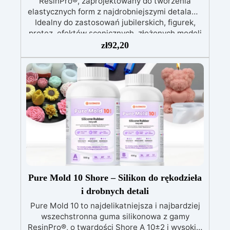
ResinPro®, zaprojektowany do tworzenia
elastycznych form z najdrobniejszymi detalami.
Idealny do zastosowań jubilerskich, figurek,
protez, efektów scenicznych, złożonych modeli
artystycznych oraz delikatnych struktur w
zł
92,20
żywicy i wosku. Kompatybilny z: żywicą
epoksydową, poliuretanem, woskiem, gipsem i
materiałami lekkimi.
EKSTREMALNA
MIĘKKOŚĆ Twardość Shore A 5 ± 2 – idealne do
projektów wymagających wysokiej
elastyczności i dopasowania do
skomplikowanych podcięć.
PERFEKCYJNE
DETALE Kontrolowana lepkość (Część A:
12 000 ± 2 000 mPa·s) zapewnia płynne odlewy
bez pęcherzy powietrza.
ZALECANE
ZASTOSOWANIA Protezy i efekty sceniczne do
filmów i teatru Formy do małych dekoracyjnych
Pure Mold 10 Shore – Silikon do rękodzieła
przedmiotów, takich jak biżuteria i miniatury
i drobnych detali
Formy typu „skarpetkowego” ułatwiające
Pure Mold 10 to najdelikatniejsza i najbardziej
wyciąganie
CZASY PRACY Czas roboczy
(WT): 50–60 minut Czas utwardzania: 10–12
wszechstronna guma silikonowa z gamy
ResinPro®, o twardości Shore A 10±2 i wysokiej
godzin w temperaturze pokojowej (25 °C)