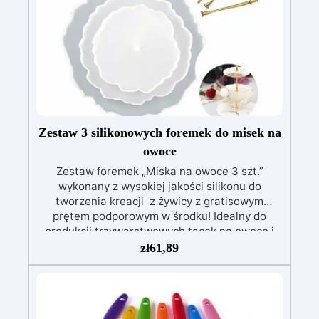
Zestaw 3 silikonowych foremek do misek na
owoce
Zestaw foremek „Miska na owoce 3 szt.”
wykonany z wysokiej jakości silikonu do
tworzenia kreacji z żywicy z gratisowym
prętem podporowym w środku! Idealny do
produkcji trzywarstwowych tacek na owoce i
desery, podstawek, artykułów dekoracyjnych
zł
61,89
oraz dekoracji domu i biura, produkt ten może
być ponownie używany przez lata. Zestaw
zawiera: Formy silikonowe: D. 155 mm – 1 szt. D.
205 mm – 1 szt. D.255 mm – 1 szt. Gratis drążek