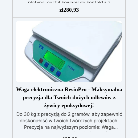
tworzenia unikatowych i profesjonalnych
platyną, certyfikowany do kontaktu z
żywnością. Dzięki zaawansowanej formule
projektów. Tabela zastosowań Branża
zł
280,93
zapewnia bezpieczeństwo, precyzję i trwałość,
Zastosowania Twardość Shore A Linia
idealny do form na czekoladę, cukierki, lody,
produktów Rękodzieło i modelarstwo
Jubilerstwo, miniatury, mydła i kosmetyki stałe
wypieki oraz kosmetyki. Główne cechy:
Certyfikat do kontaktu z żywnością: Zgodny z
10–20 Pure Mold Sztuka i rzeźba Rzeźby,
normami bezpieczeństwa żywności.
artystyczne odlewy 20–30 Pure Mold
Wysoka
precyzja: Dokładne odwzorowanie detali dzięki
Budownictwo i konstrukcje Formy do betonu,
zoptymalizowanej lepkości (Część A: 85 000 ± 2
kamienie dekoracyjne 30 Pure Mold
Prototypowanie Szybkie prototypy, części
000 mPa·s, Część B: 100–200 mPa·s).
Wytrzymały i trwały: Zakres temperatur od
mechaniczne 30 Pure Mold Film i efekty
specjalne Protezy i efekty sceniczne 10 Pure
-40°C do +250°C, idealny do mrożenia i
Mold Dane techniczne: Kolor: Przeźroczysty
pieczenia.
Łatwy w użyciu: Proporcja
mieszania 10:1 zapewnia jednorodną masę.
Gęstość (g/cm³): 1,08 Lepkość (mPa·s): Część
Waga elektroniczna ResinPro - Maksymalna
A: 5000±1000 Część B: 4500±1000 Proporcje
Wszechstronność: Doskonały do form
precyzja dla Twoich dużych odlewów z
mieszania (A:B): 1:1 (waga) Czas pracy (25 °C):
spożywczych, kosmetycznych, świec, mydeł i
żywicy epoksydowej!
dekoracji. Dane techniczne (skrót): Gęstość: 1,1
30–40 minut Czas utwardzania (25 °C): 3–5
godzin Twardość Shore A: 10±2 Wydłużenie (%):
g/cm³ Proporcja mieszania: 10:1 Czas pracy:
Do 30 kg z precyzją do 2 gramów, aby zapewnić
40–50 minut Czas utwardzania: 7–9 godzin w
450 Wytrzymałość na rozciąganie (MPa): 3,2
doskonałość w twoich twórczych projektach.
25°C Twardość Shore: A 30 ±2 Odporność na
Instrukcje użycia i wskazówki techniczne
Precyzja na najwyższym poziomie: Waga
rozdarcie: 14 kN/m Wydłużenie: 350 % Główne
Przygotowanie mieszanki: Wymieszaj część A
ResinPro jest precyzyjna do 2 gramów,