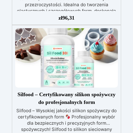
przezroczystości. Idealna do tworzenia
Zastosowanie w całej serii Liquid Mold
elastycznych i szczegółowych form, doskonała
Mieszanie: Wymieszaj część A i B we
do zastosowań w jubilerstwie, miniaturach,
wskazanym stosunku wagowym (100:3 lub
zł
96,31
100:2). Użyj czystego pojemnika i mieszaj
mydłach ręcznie robionych oraz stałych
kosmetykach. Dzięki niskiej lepkości pozwala na
powoli, aby uniknąć pęcherzyków powietrza.
precyzyjne odlewy nawet w skomplikowanych
Odlewanie: Wlej silikon z jednego punktu, aby
formach, unikając powstawania pęcherzyków
naturalnie wypełnił formę. Odgazuj w razie
powietrza, a jej wysoka elastyczność zapewnia
potrzeby (zalecane dla złożonych projektów).
Utwardzanie: Pozostaw materiał w 25 °C przez
łatwe usuwanie delikatnych elementów bez
uszkodzeń. Główne zastosowania: Jubilerstwo i
podany czas. Konserwacja formy: Po użyciu
umyj formę letnią wodą z delikatnym mydłem.
miniatury: precyzyjne detale, takie jak
Przechowuj w suchym miejscu, z dala od źródeł
zawieszki, pierścionki i ozdoby. Mydła i
ciepła i bezpośredniego światła. Z Liquid Mold
kosmetyki stałe: formy do ręcznie robionych
każde projekt znajdzie idealny silikon!
mydeł i produktów kosmetycznych. Obszary
Dane
techniczne Kolor części A: Biały Kolor części B:
zastosowań: Rękodzieło i modelarstwo
Silfood – Certyfikowany silikon spożywczy
Przezroczysto‑jasnożółty Twardość Shore A:
Przemysł kosmetyczny i produkcja mydeł
do profesjonalnych form
stałych Dane techniczne: Czas pracy: 30–40
5 ± 2 Czas roboczy (WT): 50–60 minut Czas
Silfood – Wysokiej jakości silikon spożywczy do
utwardzania: 10–12 godzin w 25 °C Odporność
minut Czas utwardzania: 3–5 godzin
certyfikowanych form
na rozdarcie: 8 kN/m Wydłużenie: 500 %
Kompatybilny z żywicą epoksydową,
Profesjonalny wybór
poliuretanem, woskiem, gipsem i lekkimi
dla bezpiecznych i precyzyjnych form
materiałami Pure Mold 10 to idealny wybór do
spożywczych! Silfood to silikon sieciowany