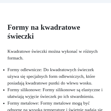
kreatywność w wyjątkowy sposób! Wymiary
formy: 5,4 x 5,4 x 9,4 cm Wymiary produktu
wykonanego z formy: 4,5 x 4,5 x 9,4 cm Nie
przegap okazji! Kup teraz i zacznij tworzyć
niezwykłe dzieła sztuki!
Formy na kwadratowe
świeczki
Kwadratowe świeczki można wykonać w różnych
formach.
Formy odlewnicze: Do kwadratowych świeczek
używa się specjalnych form odlewniczych, które
posiadają kwadratowe pustki do wlewu wosku.
Formy silikonowe: Formy silikonowe są elastyczne i
ułatwiają wyjęcie świeczek po ich stwardnieniu.
Formy metalowe: Formy metalowe mogą być
odporne na wysoką temperaturę i świetnie nadają się