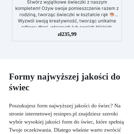
Stwórz wyjątkowe świeczki z naszym
swoją magię z świeczkami!
kompletem! Ożyw swoje pomieszczenie razem z
rodziną, tworząc świeczki w kształcie rąk
Wyzwól swoją kreatywność, tworząc unikalne
odlewy dłoni, własnych lub swoich bliskich,
wlewamy wosk i gotowe
Ten zestaw
zł
235,99
zapewnia wszystko, czego potrzebujesz: wiadro
na odlew dłoni 900 g alginatu do odlewów
kolorystycznych (2 worki po 450 g) para
rękawiczek, aby nie brudzić rąk drewniana
pałeczka do czyszczenia formy na ręce 1 kg
wosku parafinowego 1 niespodziewany barwnik
Formy najwyższej jakości do
1 buteleczka zapachu o pojemności 15 ml
Aromas w prezencie nasz szczegółowy
świec
przewodnik, który będzie Ci towarzyszył
podczas tworzenia Twoich świeczek.
Wybieramy materiały za Ciebie i dostarczamy
Poszukujesz form najwyższej jakości do świec? Na
instrukcje, ale pozostawiamy Ci zabawę i
stronie internetowej resinpro.pl znajdziesz szeroki
kreatywność potrzebne do stworzenia małych
arcydzieł do wystawienia w domu lub
wybór wysokiej jakości form do świec, które spełnią
podarowania najbliższym
Jesteś gotowy na
Twoje oczekiwania. Dlatego właśnie warto zwrócić
stworzenie naprawdę unikalnych świeczek?