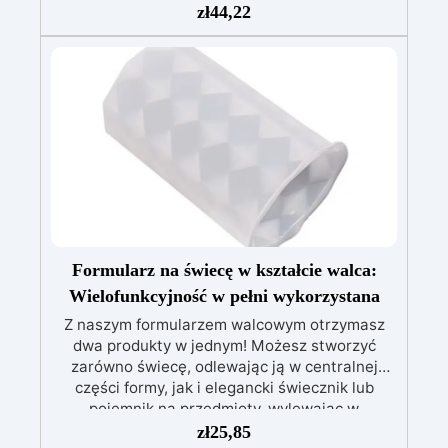
nieodkształcalne, charakteryzujące się dużą
zł
44,22
wytrzymałością i trwałością. Rodzaj techniki
ręcznej: Tworzenie kwadratów. Materiał:
profesjonalne kołki silikonowe i do płyty
wiórowej Wielokrotnego użytku,
nieprzywierająca, łatwa w użyciu i czyszczeniu.
Wymiary formy: 15,3×15,3 CM Uwaga: Do
czyszczenia nie należy używać agresywnych
rozpuszczalników.
Formularz na świecę w kształcie walca:
Wielofunkcyjność w pełni wykorzystana
Z naszym formularzem walcowym otrzymasz
dwa produkty w jednym! Możesz stworzyć
zarówno świecę, odlewając ją w centralnej
części formy, jak i elegancki świecznik lub
pojemnik na przedmioty, wylewając w
zewnętrznej części formy. Prawdziwy klejnot
zł
25,85