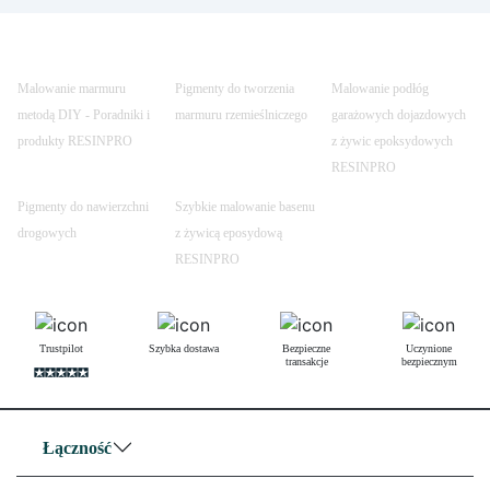
Malowanie marmuru
Pigmenty do tworzenia
Malowanie podłóg
metodą DIY - Poradniki i
marmuru rzemieślniczego
garażowych dojazdowych
produkty RESINPRO
z żywic epoksydowych
RESINPRO
Pigmenty do nawierzchni
Szybkie malowanie basenu
drogowych
z żywicą eposydową
RESINPRO
Trustpilot
Szybka dostawa
Bezpieczne
Uczynione
transakcje
bezpiecznym
Łączność