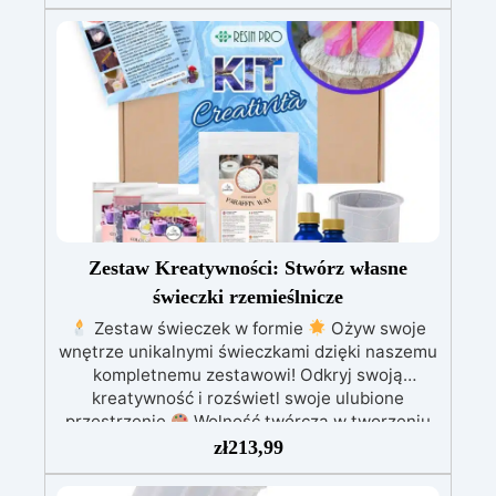
wszechstronności i funkcjonalności.
Wielofunkcyjny: twórz świeczki, żywice, mydła
lub pojemniki na przedmioty Prosty i elegancki
design Maksymalizuj swoją kreatywność,
kupując wielofunkcyjny formularz walcowy!
Zewnętrzne wymiary: 12,1 * 8,1 cm, wymiary
końcowego produktu: 6,9 * 12 cm
Zestaw Kreatywności: Stwórz własne
świeczki rzemieślnicze
Zestaw świeczek w formie
Ożyw swoje
wnętrze unikalnymi świeczkami dzięki naszemu
kompletnemu zestawowi! Odkryj swoją
kreatywność i rozświetl swoje ulubione
przestrzenie
Wolność twórcza w tworzeniu
świeczek o oryginalnych kształtach, wybierz
zł
213,99
kolor i zapach, których pragniesz, aby stworzyć
niepowtarzalną atmosferę!
Ten zestaw