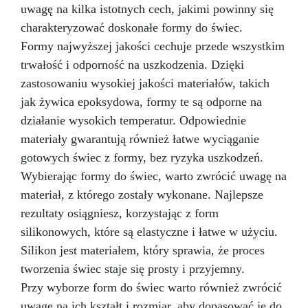
uwagę na kilka istotnych cech, jakimi powinny się
Spędź relaksujący czas z rodziną, tworząc coś
charakteryzować doskonałe formy do świec.
tylko dla siebie
Aby uzyskać optymalny
efekt, zalecamy wymieszanie alginatu z zimną
Formy najwyższej jakości cechuje przede wszystkim
wodą za pomocą miksera kuchennego i
trwałość i odporność na uszkodzenia. Dzięki
mieszanie przez 45-60 sekund. Potrząśnij
zastosowaniu wysokiej jakości materiałów, takich
wiadrem, aby usunąć ewentualne pęcherzyki
powietrza, a następnie zanurzaj ręce, aż alginat
jak żywica epoksydowa, formy te są odporne na
nie zmieni koloru na biały.
działanie wysokich temperatur. Odpowiednie
materiały gwarantują również łatwe wyciąganie
gotowych świec z formy, bez ryzyka uszkodzeń.
Wybierając formy do świec, warto zwrócić uwagę na
materiał, z którego zostały wykonane. Najlepsze
rezultaty osiągniesz, korzystając z form
silikonowych, które są elastyczne i łatwe w użyciu.
Silikon jest materiałem, który sprawia, że proces
tworzenia świec staje się prosty i przyjemny.
Przy wyborze form do świec warto również zwrócić
uwagę na ich kształt i rozmiar, aby dopasować je do