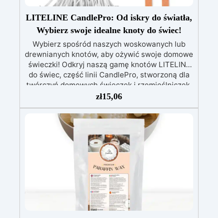
LITELINE CandlePro: Od iskry do światła,
Wybierz swoje idealne knoty do świec!
Wybierz spośród naszych woskowanych lub
drewnianych knotów, aby ożywić swoje domowe
świeczki! Odkryj naszą gamę knotów LITELINE
do świec, część linii CandlePro, stworzoną dla
twórczyń domowych świeczek i rzemieślniczek.
Od klasycznych woskowanych knotów,
zł
15,06
idealnych ze względu na ich wszechstronność,
po fascynujące drewniane knoty, które dodają
naturalności i relaksującego dźwięku Twojej
świecy, mamy to, czego potrzebujesz! Jak
używać: Umieść knot wewnątrz wybranego
przez siebie pojemnika lub formy do świec.
Dzięki samoprzylepnej podstawce na dole
knotu, po umieszczeniu go, pozostanie on na
miejscu, zapewniając idealną świecę. Nasza
gama LITELINE jest kompatybilna z każdym
rodzajem wosku: parafiną, soją, woskiem
pszczelim lub innymi mieszankami naturalnych