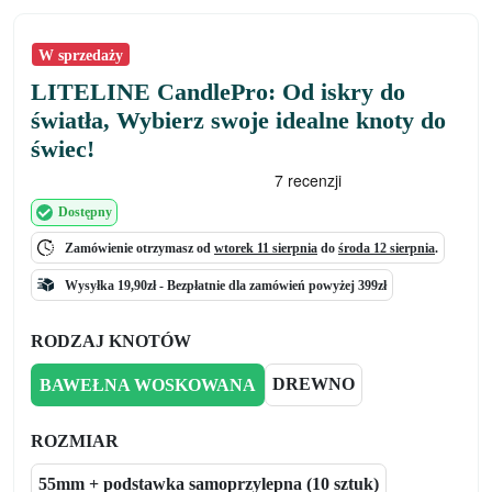
W sprzedaży
LITELINE CandlePro: Od iskry do
światła, Wybierz swoje idealne knoty do
świec!
Dostępny
Zamówienie otrzymasz od
wtorek 11 sierpnia
do
środa 12 sierpnia
.
Wysyłka 19,90zł -
Bezpłatnie
dla zamówień powyżej 399zł
RODZAJ KNOTÓW
DREWNO
BAWEŁNA WOSKOWANA
ROZMIAR
55mm + podstawka samoprzylepna (10 sztuk)