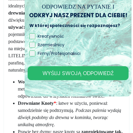
idealnych ze względu na ich wszechstronność, po fascynujące
ODPOWIEDZ NA PYTANIE I
drewniane knoty,
które dodają naturalności i relaksującego
ODKRYJ NASZ PREZENT DLA CIEBIE!
dźwięku Twojej świecy,
mamy to, czego potrzebujesz!
Jak
W której społeczności się rozpoznajesz?
używać:
Umieść knot wewnątrz wybranego przez siebie
pojemnika lub formy do świec. Dzięki samoprzylepnej
Kreatywność
podstawce na dole knotu, po umieszczeniu go, pozostanie on
Rzemieślnicy
na miejscu, zapewniając idealną świecę. Nasza gama
Firmy/Profesjonaliści
LITELINE jest kompatybilna z każdym rodzajem wosku:
parafiną, soją, woskiem pszczelim lub innymi mieszankami
naturalnych wosków.
WYŚLIJ SWOJĄ ODPOWIEDŹ
Woskowane Knoty:
woskowane knoty bawełniane z
metalowym uchwytem i samoprzylepną podstawką,
odpowiednie do wszystkich rozmiarów świec.
Drewniane Knoty
*
: łatwe w użyciu, ponieważ
samodzielnie się podtrzymują.
Podczas palenia wydają
dźwięk podobny do drewna w kominku, tworząc
unikalną atmosferę.
Prawie bez dymu: nasze knoty są
zaprojektowane tak,