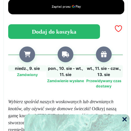
do
świec!
Dodaj do koszyka
niedz., 9. sie
pon., 10. sie - wt.,
wt., 11. sie - czw.,
11. sie
13. sie
Zamówiony
Zamówienie wysłane
Przewidywany czas
dostawy
Wybierz spośród naszych woskowanych lub drewnianych
knotów, aby ożywić swoje domowe świeczki!
Odkryj naszą
gamę knotów LITELINE do świec, część linii CandlePro,
stworzoną dla twórczyń domowych świeczek i
rzemieślniczek. Od klasycznych
woskowanych knotów,