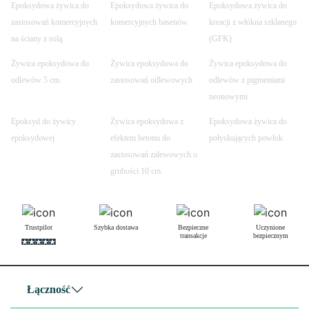
Epoksydowa żywica do
Epoksydowa żywica do
Epoksydowa żywica do
zastosowań komercyjnych
komercyjnych basenów
kreacji z włókna szklanego
na ściany z solą.
(GFK)
Żywica epoksydowa do
Żywica epoksydowa do
Żywica epoksydowa do
odlewów 5 cm.
zastosowań odlewowych
odlewów z pigmentami
neonowymi
Epoksyd do żywicy
Żywica epoksydowa z
Epoksydowa żywica do
epoksydowej
efektem betonu do
połyskujących powłok
zastosowań zalewowych o
grubości 10 cm.
Trustpilot
Szybka dostawa
Bezpieczne
Uczynione
transakcje
bezpiecznym
Łączność