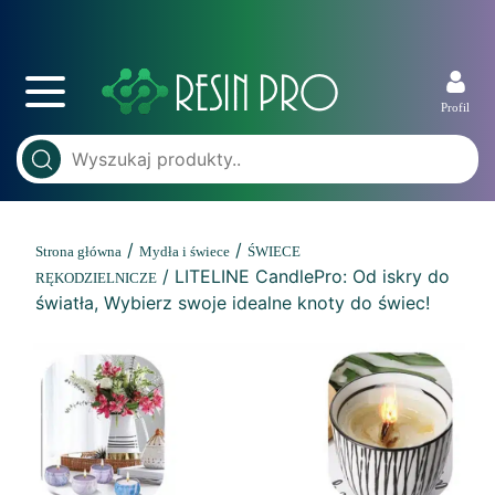
Profil
/
/
Strona główna
Mydła i świece
ŚWIECE
/ LITELINE CandlePro: Od iskry do
RĘKODZIELNICZE
światła, Wybierz swoje idealne knoty do świec!