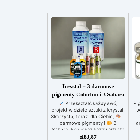
Icrystal + 3 darmowe
pigmenty Colorfun i 3 Sahara
Przekształć każdy swój
Pi
projekt w dzieło sztuki z Icrystal!
p
Skorzystaj teraz: dla Ciebie,
3
darmowe pigmenty i
3
a
Sahara. Ponieważ każdy artysta
zasługuje na kolory, które
me
zł
83,87