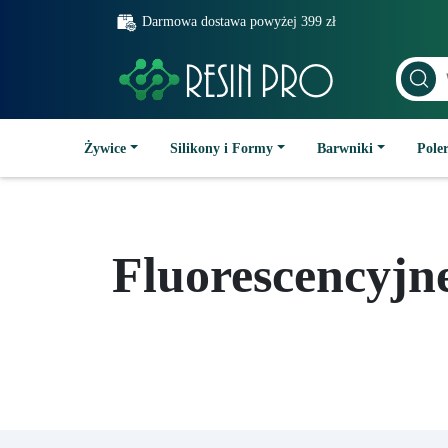
Darmowa dostawa powyżej 399 zł
Żywice
Silikony i Formy
Barwniki
Poler
Fluorescencyjne