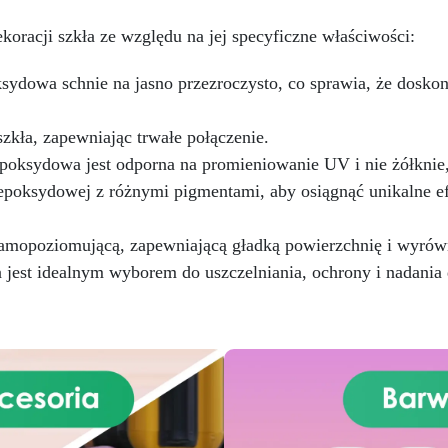
oraz w przemyśle.
złoto bogate, miedź) oraz
ezentowa płótno (okrągłe lub
oracji szkła ze względu na jej specyficzne właściwości:
prostokątne).
Idealna do
oracji obrazów i powierzchni,
ydowa schnie na jasno przezroczysto, co sprawia, że doskonal
zapewniając zawsze lśniący
efekt.
zkła, zapewniając trwałe połączenie.
oksydowa jest odporna na promieniowanie UV i nie żółknie, 
poksydowej z różnymi pigmentami, aby osiągnąć unikalne ef
mopoziomującą, zapewniającą gładką powierzchnię i wyrówn
est idealnym wyborem do uszczelniania, ochrony i nadania de