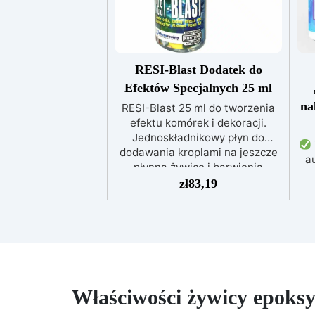
RESI-Blast Dodatek do
Efektów Specjalnych 25 ml
na
RESI-Blast 25 ml do tworzenia
efektu komórek i dekoracji.
Jednoskładnikowy płyn do
dodawania kroplami na jeszcze
au
płynną żywicę i barwienia
od
warstwami, aby uzyskać
zł
83,19
id
niesamowity efekt! RESI-Blast
DI
jest nietoksyczny i
bezrozpuszczalnikowy. Produkt
tworzy powierzchniową
tec
dyspersję żywicy, dzięki czemu
m
powstają piękne, automatycznie
obr
generowane struktury
Właściwości żywicy epoksy
komórkowe (zobacz zdjęcia!)
pig
Płyn ten reaguje z żywicą