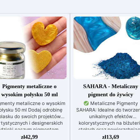
Pigmenty metaliczne o
SAHARA - Metaliczny
wysokim połysku 50 ml
pigment do żywicy
gmenty metaliczne o wysokim
Metaliczne Pigmenty
ołysku 50 ml Dodaj odrobinę
SAHARA: Idealne do tworze
blasku do swoich projektów
unikalnych efektów
rtystycznych i designerskich
kolorystycznych na biżuteri
dzięki naszym pigmentom
stołach oraz powierzchnia
talicznym o wysokim połysku.
drewnianych i betonowych.
zł
42,99
zł
13,69