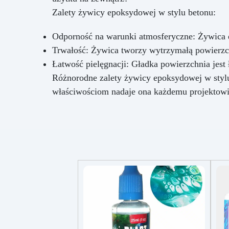
Zanurz Się w Świat
Zalety żywicy epoksydowej w stylu betonu:
Kreatywności!
Odporność na warunki atmosferyczne: Żywic
Trwałość: Żywica tworzy wytrzymałą powierzchn
Łatwość pielęgnacji: Gładka powierzchnia jest ł
Różnorodne zalety żywicy epoksydowej w stylu
właściwościom nadaje ona każdemu projektowi