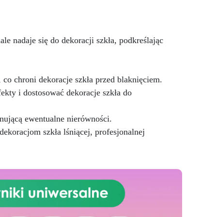
kompatybilna z pigmentami w
proszku i barwnikami na bazie
alkoholu.
Gratis w zestawie:
e nadaje się do dekoracji szkła, podkreślając
Zestaw 10 neonowych kolorów
oraz płótno bawełniane (Śr. 20
cm lub 20x20 cm) do malowania
i dekoracji.
Ważna uwaga:
co chroni dekoracje szkła przed blaknięciem.
Unikać powierzchni wilgotnych i
barwników na bazie wody. W
ekty i dostosować dekoracje szkła do
razie krystalizacji w niskiej
temperaturze podgrzać do 50°C.
ującą ewentualne nierówności.
koracjom szkła lśniącej, profesjonalnej