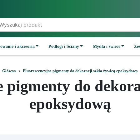
owanie i akcesoria
Podłogi i Ściany
Mydła i świece
Ze
Główna
Fluorescencyjne pigmenty do dekoracji szkła żywicą epoksydową
 pigmenty do dekorac
epoksydową