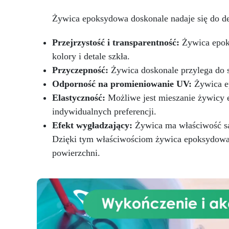
epoksydową, poliestrem i
pr
Żywica epoksydowa doskonale nadaje się do dek
poliuretanem (jeszcze płynnym)
oraz żywicami polimerowymi
dek
Przejrzystość i transparentność:
Żywica epoks
stymulując ruch i "rozkwitanie" w
koncentrycznych okręgach na
kolory i detale szkła.
zewnątrz. RESI-blast należy
Przyczepność:
Żywica doskonale przylega do s
dodać bezpośrednio do
Odporność na promieniowanie UV:
Żywica ep
zabarwionej żywicy przed
wylaniem jej na powierzchnię lub
Elastyczność:
Możliwe jest mieszanie żywicy e
pozwolić mu ściekać po
indywidualnych preferencji.
powierzchni natychmiast po
Efekt wygładzający:
Żywica ma właściwość sa
nałożeniu zabarwionej żywicy.
Dzięki tym właściwościom żywica epoksydowa j
Innowacyjne materiały w służbie
Twojej wyobraźni! Żywice, Gumy,
powierzchni.
Pigmenty, FIMO i wiele więcej w
Twoim domu za pomocą jednego
kliknięcia!