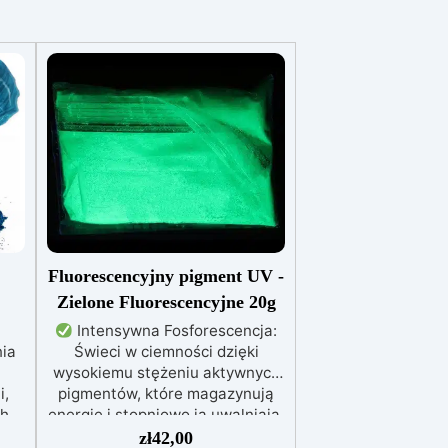
Fluorescencyjny pigment UV -
Zielone Fluorescencyjne 20g
Intensywna Fosforescencja:
nia
Świeci w ciemności dzięki
wysokiemu stężeniu aktywnych
i,
pigmentów, które magazynują
ch
energię i stopniowo ją uwalniają.
Łatwa Aplikacja:
zł
42,00