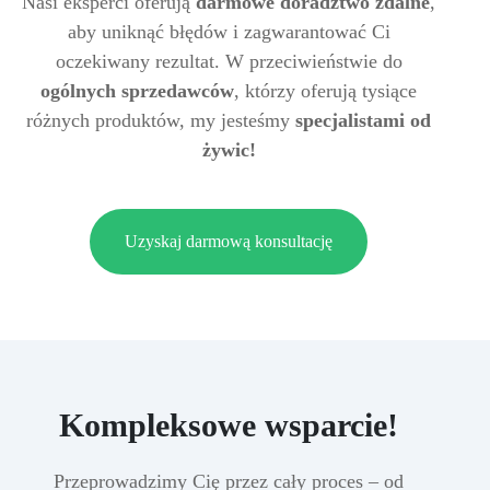
Nasi eksperci oferują
darmowe doradztwo zdalne
,
aby uniknąć błędów i zagwarantować Ci
oczekiwany rezultat. W przeciwieństwie do
ogólnych sprzedawców
, którzy oferują tysiące
różnych produktów, my jesteśmy
specjalistami od
żywic!
Uzyskaj darmową konsultację
Kompleksowe wsparcie!
Przeprowadzimy Cię przez cały proces – od