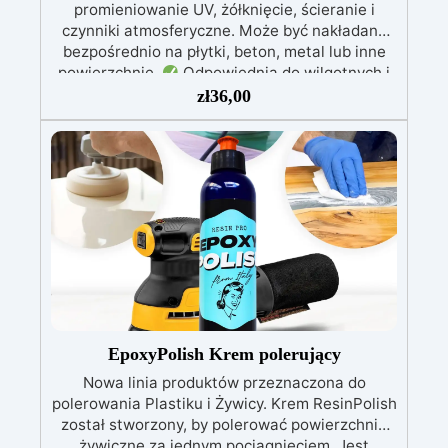
promieniowanie UV, żółknięcie, ścieranie i
czynniki atmosferyczne. Może być nakładana
bezpośrednio na płytki, beton, metal lub inne
powierzchnie.
Odpowiednia do wilgotnych i
intensywnie użytkowanych miejsc: Specjalna
zł
36,00
formuła, idealna do środowisk wymagających
najwyższej trwałości.
Wszechstronne i
personalizowane wykończenie: Dostępna w
kolorystyce RAL lub NCS, z wykończeniem w
połysku. Kryjąca już przy jednej warstwie.
Uniwersalna: Doskonała do podłóg, parkingów,
magazynów oraz do powłok na odpowiednio
przygotowanej stali.
Zgodność i
bezpieczeństwo: Zgodna z Rozporządzeniem
UE nr 305/2011 – Rozporządzeniem UE nr
574/2014 – Oznakowanie CE zgodnie z normą
EN 1504-2 oraz odpowiednią Deklaracją
EpoxyPolish Krem polerujący
Właściwości Użytkowych (DoP).
Nowa linia produktów przeznaczona do
polerowania Plastiku i Żywicy. Krem ResinPolish
został stworzony, by polerować powierzchnie
żywiczne za jednym pociągnięciem. Jest