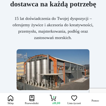
dostawca na każdą potrzebę
15 lat doświadczenia do Twojej dyspozycji –
oferujemy żywice i akcesoria do kreatywności,
przemysłu, majsterkowania, podłóg oraz
zastosowań morskich.
0
Pomoc
zł
0,00
Sklep
Przewodniki
Lista życzeń