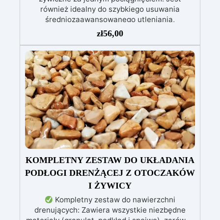
również idealny do szybkiego usuwania
średniozaawansowanego utleniania,
delikatnych zadrapań, skaz i innych drobnych
zł
56,00
defektów na żywicznej powierzchni. Ten krem
usuwa defekty pozostawione przez środki
ścierne o ziarnistości P1500 lub mniejszej i
pozostawia wspaniałe wykończenie
pozbawione niedoskonałości nawet na
ciemniejszych żelkotach, które mogą sprawiać
więcej trudności.
KOMPLETNY ZESTAW DO UKŁADANIA
PODŁOGI DRENŻĄCEJ Z OTOCZAKÓW
I ŻYWICY
Kompletny zestaw do nawierzchni
drenujących: Zawiera wszystkie niezbędne