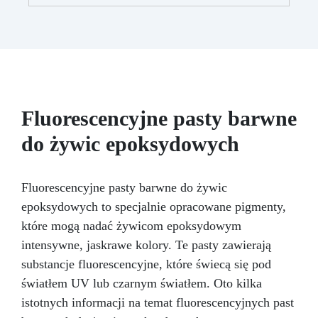
zapewniając profesjonalny rezultat.
Wszechstronność: Kompatybilny z żywicą,
gipsem, woskiem, metalami o niskiej
temperaturze topnienia, mydłem i cementem.
Odporność i trwałość: Umożliwia wykonanie
ponad 50 odlewów z różnych materiałów,
zachowując twardość 38 Shore A
Fluorescencyjne pasty barwne
do żywic epoksydowych
Fluorescencyjne pasty barwne do żywic
epoksydowych to specjalnie opracowane pigmenty,
które mogą nadać żywicom epoksydowym
intensywne, jaskrawe kolory. Te pasty zawierają
substancje fluorescencyjne, które świecą się pod
światłem UV lub czarnym światłem. Oto kilka
istotnych informacji na temat fluorescencyjnych past