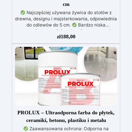
cm
Najczęściej używana żywica do stołów z
drewna, designu i majsterkowania, odpowiednia
do odlewów do 5 cm.
Bardzo niska
egzotermia zapewniająca bezpieczną pracę bez
zł
188,00
przegrzewania.
Odporna na zarysowania i
żółknięcie dzięki filtrom UV i wysokiej jakości
mechanicznej.
Niska lepkość, eliminująca
pęcherzyki powietrza i zapewniająca gładkie
wykończenie.
Bezpieczna i nietoksyczna,
wolna od BPA/VOC, certyfikowana do
długotrwałego kontaktu ze skórą.
PROLUX – Ultraodporna farba do płytek,
ceramiki, betonu, plastiku i metalu
Zaawansowana ochrona: Odporna na