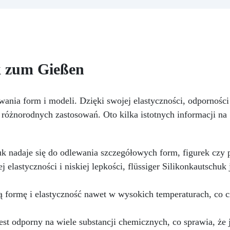
zapewniając profesjonaln
epkość: Zapewnia odlewy bez
rezultat.
Wszechstronnoś
ęcherzyków, kompatybilna z
Kompatybilny z żywicą, gips
rewnem, silikonem, szkłem,
woskiem, metalami o niskie
talem i innymi materiałami
temperaturze topnienia, myd
Bezpieczna po utwardzeniu:
i cementem.
Odporność 
ietoksyczna, bezpieczna dla
k zum Gießen
trwałość: Umożliwia wykona
skóry, wolna od BPA i
ponad 50 odlewów z różny
zpuszczalników (VOC Free)
materiałów, zachowując
yszcząca i samopoziomująca:
ewania form i modeli. Dzięki swojej elastyczności, odporności
twardość 38 Shore A
filtrami UV przeciw żółknięciu
la różnorodnych zastosowań. Oto kilka istotnych informacji na
dla trwałego i lśniącego
wykończenia
k nadaje się do odlewania szczegółowych form, figurek czy 
 elastyczności i niskiej lepkości, flüssiger Silikonkautschuk
 formę i elastyczność nawet w wysokich temperaturach, co 
est odporny na wiele substancji chemicznych, co sprawia, że 