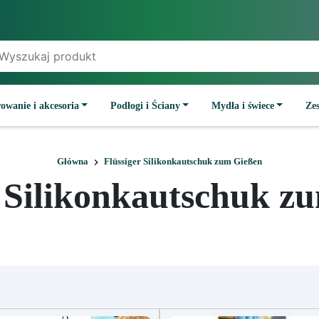
owanie i akcesoria
Podłogi i Ściany
Mydła i świece
Ze
Główna
Flüssiger Silikonkautschuk zum Gießen
r Silikonkautschuk z