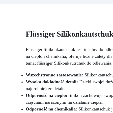
gładkie i klarowne powierzchnie,
l
idealne do efektów
p
dekoracyjnych
Wytrzymała i
d
stabilna: Ochrona przed
me
promieniowaniem UV, wilgocią i
zwiększona odporność
N
Flüssiger Silikonkautschu
mechaniczna
Łatwa w użyciu:
Niska reakcja egzotermiczna
ro
umożliwia zalewy do 1 cm,
Bł
zapobiegając żółknięciu i
Flüssiger Silikonkautschuk jest idealny do odl
Z 
przegrzewaniu
Szerokie
na ciepło i chemikalia, oferuje liczne zalety d
zastosowanie: Nadaje się do
temat flüssiger Silikonkautschuk do odlewania:
powłok stołów, tac i małych dzieł
sztuki
Wszechstronne zastosowanie:
Silikonkautschu
Wysoka dokładność detali:
Dzięki swojej dużej
najdrobniejsze detale.
Odporność na ciepło:
Silikon zachowuje swoją
częściami narażonymi na działanie ciepła.
Odporność na chemikalia:
Silikonkautschuk j