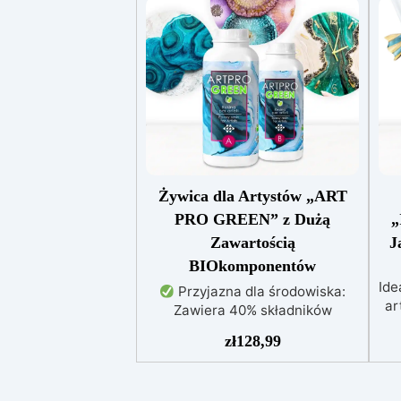
Żywica dla Artystów „ART
PRO GREEN” z Dużą
„
Zawartością
J
BIOkomponentów
Ide
Przyjazna dla środowiska:
ar
Zawiera 40% składników
za
biologicznych z biomasy,
zł
128,99
k
zmniejszając wpływ na
środowisko
Wysoka
przejrzystość: Gwarantuje