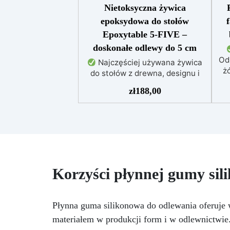
Nietoksyczna żywica
epoksydowa do stołów
Epoxytable 5-FIVE –
doskonałe odlewy do 5 cm
Od
Najczęściej używana żywica
żó
do stołów z drewna, designu i
majsterkowania, odpowiednia do
zł
188,00
odlewów do 5 cm.
Bardzo
niska egzotermia zapewniająca
po
bezpieczną pracę bez
przegrzewania.
Odporna na
uż
zarysowania i żółknięcie dzięki
f
filtrom UV i wysokiej jakości
mechanicznej.
Niska lepkość,
t
Korzyści płynnej gumy sil
eliminująca pęcherzyki
pe
powietrza i zapewniająca
Do
gładkie wykończenie.
NCS
Bezpieczna i nietoksyczna,
Płynna guma silikonowa do odlewania oferuje w
Kry
wolna od BPA/VOC,
materiałem w produkcji form i w odlewnictwie.
certyfikowana do długotrwałego