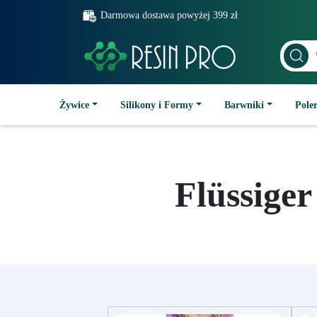
Darmowa dostawa powyżej 399 zł
Żywice
Silikony i Formy
Barwniki
Poler
Flüssige