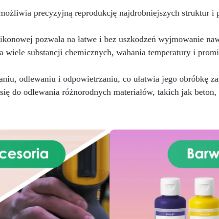
dłóg, parkingów, magazynów
więcej trudności.
żliwia precyzyjną reprodukcję najdrobniejszych struktur i p
az do powłok na odpowiednio
przygotowanej stali.
Zgodność i bezpieczeństwo:
ilikonowej pozwala na łatwe i bez uszkodzeń wyjmowanie na
odna z Rozporządzeniem UE
a wiele substancji chemicznych, wahania temperatury i prom
 305/2011 – Rozporządzeniem
 nr 574/2014 – Oznakowanie
 zgodnie z normą EN 1504-2
aniu, odlewaniu i odpowietrzaniu, co ułatwia jego obróbkę za
raz odpowiednią Deklaracją
ię do odlewania różnorodnych materiałów, takich jak beton,
aściwości Użytkowych (DoP).