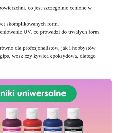
24 godziny.
Wszechstronny i
owierzchni, co jest szczególnie cenione w
personalizowany: Nadaje się do
betonu, cementu, starych
nawierzchni i ziemi utwardzonej
wet skomplikowanych form.
(po wcześniejszej konsultacji).
ieniowanie UV, co prowadzi do trwałych form
Żywice odporne na upływ
czasu: Nowoczesne żywice
gwarantują odporność na
równo dla profesjonalistów, jak i hobbystów.
ścieranie i stabilność koloru
 gips, wosk czy żywica epoksydowa, dlatego
przez wiele lat.