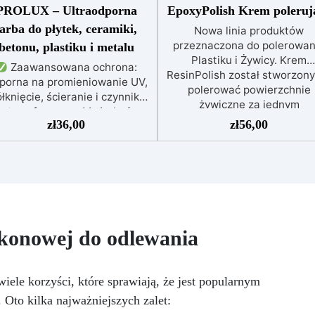
PROLUX – Ultraodporna
EpoxyPolish Krem poleruj
farba do płytek, ceramiki,
Nowa linia produktów
przeznaczona do polerowan
betonu, plastiku i metalu
Plastiku i Żywicy. Krem
Zaawansowana ochrona:
ResinPolish został stworzony
porna na promieniowanie UV,
polerować powierzchnie
łknięcie, ścieranie i czynniki
żywiczne za jednym
atmosferyczne. Może być
pociągnięciem. Jest równi
zł
36,00
zł
56,00
nakładana bezpośrednio na
idealny do szybkiego usuwa
płytki, beton, metal lub inne
średniozaawansowanego
wierzchnie.
Odpowiednia
utleniania, delikatnych
do wilgotnych i intensywnie
zadrapań, skaz i innych
ytkowanych miejsc: Specjalna
drobnych defektów na żywicz
ormuła, idealna do środowisk
powierzchni. Ten krem usu
wymagających najwyższej
defekty pozostawione prze
rwałości.
Wszechstronne i
ikonowej do odlewania
środki ścierne o ziarnistośc
rsonalizowane wykończenie:
P1500 lub mniejszej i pozost
stępna w kolorystyce RAL lub
wspaniałe wykończenie
, z wykończeniem w połysku.
iele korzyści, które sprawiają, że jest popularnym
pozbawione niedoskonałoś
jąca już przy jednej warstwie.
nawet na ciemniejszych
 Oto kilka najważniejszych zalet:
Uniwersalna: Doskonała do
żelkotach, które mogą spraw