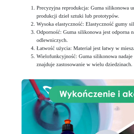
po
kontaktu ze skórą.
Precyzyjna reprodukcja: Guma silikonowa umo
or
produkcji dzieł sztuki lub prototypów.
Wysoka elastyczność: Elastyczność gumy s
Zg
Odporność: Guma silikonowa jest odporna n
nr
UE
odlewniczych.
CE
Łatwość użycia: Materiał jest łatwy w miesz
o
Wielofunkcyjność: Guma silikonowa nadaje s
Wł
znajduje zastosowanie w wielu dziedzinach.