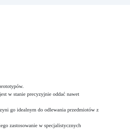
y
delikatnego odcienia po
ć:
intensywne krycie, zależnie od
em,
stężenia (0,01% – 5%).
j
Łatwość Użycia: Dodaj do
łem
komponentu A żywicy i mieszaj,
i
aż uzyskasz pożądany kolor;
nie
mieszaj kolory, aby stworzyć
ch
unikalne odcienie.
Kompatybilność z Żywicami
Epoksydowymi i Akrylowymi:
Opracowana specjalnie do żywic
epoksydowych i akrylowych,
zapewniając jednolitą
mieszankę.
Niekompatybilna
prototypów.
z Żywicami Poliuretanowymi:
 jest w stanie precyzyjnie oddać nawet
Używaj wyłącznie z żywicami
epoksydowymi i akrylowymi – nie
nadaje się do żywic
czyni go idealnym do odlewania przedmiotów z
poliuretanowych Resin Pro.
jego zastosowanie w specjalistycznych