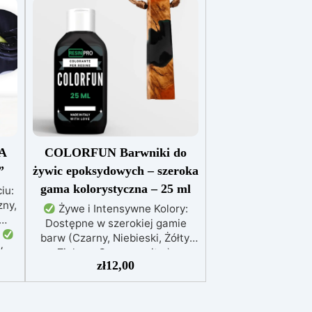
A
COLORFUN Barwniki do
”
żywic epoksydowych – szeroka
gama kolorystyczna – 25 ml
iu:
ny,
Żywe i Intensywne Kolory:
Dostępne w szerokiej gamie
.
barw (Czarny, Niebieski, Żółty,
w
Zielony, Czerwony itp.),
do
zł
12,00
zapewniają wyraziste efekty już
przy kilku kroplach.
Wysoka
e i
Koncentracja: Możliwość
regulacji przezroczystości – od