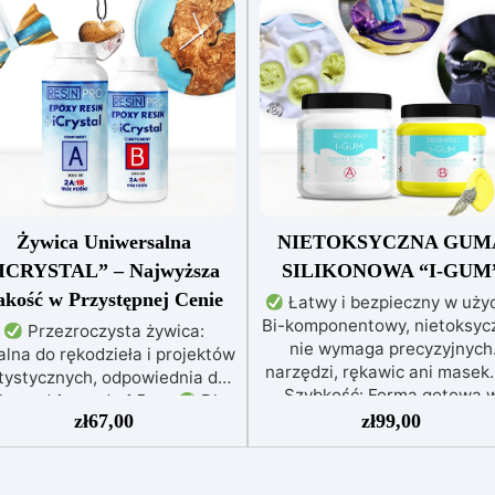
Żywica Uniwersalna
NIETOKSYCZNA GUM
ICRYSTAL” – Najwyższa
SILIKONOWA “I-GUM
akość w Przystępnej Cenie
Łatwy i bezpieczny w użyc
Bi-komponentowy, nietoksycz
Przezroczysta żywica:
nie wymaga precyzyjnych
alna do rękodzieła i projektów
narzędzi, rękawic ani masek
tystycznych, odpowiednia do
Szybkość: Forma gotowa 
lew od 1 mm do 1,5 cm
Dla
zaledwie 30 minut, idealna 
zł
67,00
zł
99,00
ażdego: Łatwe mieszanie w
szybkich prac.
Wysoka
stosunku 2:1, gwarantujące
precyzja: Odwzorowuje drobn
perfekcyjny efekt bez
skomplikowane detale,
niedoskonałości
Niska