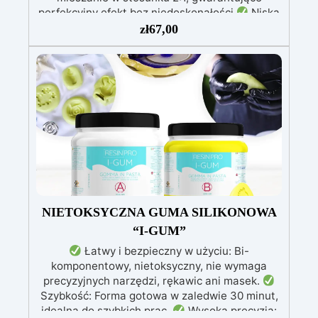
perfekcyjny efekt bez niedoskonałości
Niska
lepkość: Zapewnia odlewy bez pęcherzyków,
zł
67,00
kompatybilna z drewnem, silikonem, szkłem,
metalem i innymi materiałami
Bezpieczna po
utwardzeniu: Nietoksyczna, bezpieczna dla
skóry, wolna od BPA i rozpuszczalników (VOC
Free)
Błyszcząca i samopoziomująca: Z
filtrami UV przeciw żółknięciu dla trwałego i
lśniącego wykończenia
NIETOKSYCZNA GUMA SILIKONOWA
“I-GUM”
Łatwy i bezpieczny w użyciu: Bi-
komponentowy, nietoksyczny, nie wymaga
precyzyjnych narzędzi, rękawic ani masek.
Szybkość: Forma gotowa w zaledwie 30 minut,
idealna do szybkich prac.
Wysoka precyzja: