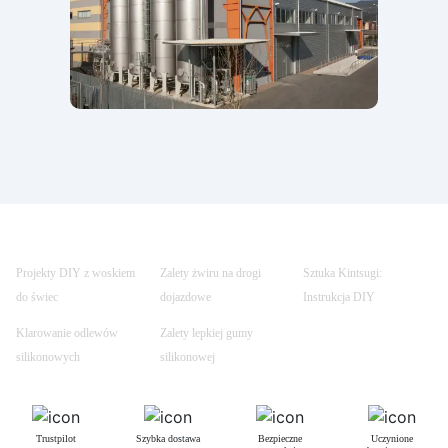
Projekty DIY z woskiem
Zalety żwiru na drogi
Sztuka Kintsugi:
do świec
dojazdowe
Instrukcja DIY
Klarowanie odlewów
Zalety lepkiej gumy
silikonowych
silikonowej
Trustpilot
Szybka dostawa
Bezpieczne
Uczynione