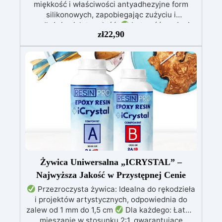
miękkość i właściwości antyadhezyjne form
silikonowych, zapobiegając zużyciu i
przedłużając ich trwałość.
Łatwość w użyciu:
zł
22,90
Wystarczy nałożyć olej za pomocą wacika, aby
odświeżyć i zabezpieczyć powierzchnię formy,
zachowując jej wydajność.
Specjalne efekty
w żywicy: Dodaj kilka kropel oleju do żywicy, aby
uzyskać zaskakujące i dynamiczne efekty, takie
jak komórki i przejścia kolorów, podczas
wylewania.
Fluid painting: Używaj oleju z
barwnikami akrylowymi w technice pouring, aby
uzyskać efekt mokrej powierzchni i dodać głębi
do swoich dzieł.
Wszechstronność i
kreatywność: Idealny nie tylko do ochrony form,
ale także do rozszerzenia możliwości twórczych
w sztukach wizualnych oraz tworzeniu z żywicą.
Żywica Uniwersalna „ICRYSTAL” –
Najwyższa Jakość w Przystępnej Cenie
Przezroczysta żywica: Idealna do rękodzieła
i projektów artystycznych, odpowiednia do
zalew od 1 mm do 1,5 cm
Dla każdego: Łatwe
mieszanie w stosunku 2:1, gwarantujące