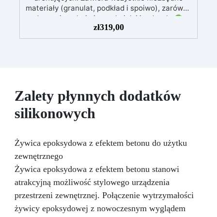
materiały (granulat, podkład i spoiwo), zarówno
do powierzchni pieszych, jak i jezdnych.
zł
319,00
Łatwy w aplikacji: Szczegółowe instrukcje
zapewniają doskonałe rezultaty, nawet bez
doświadczenia, z bezpłatną pomocą
wideo/telefoniczną.
Ekonomiczny i szybki:
Odnawia powierzchnie przy minimalnym
koszcie, unikając kosztownych prac
naprawczych, w zaledwie 24 godziny.
Zalety płynnych dodatków
Wszechstronny i personalizowany: Nadaje się
silikonowych
do betonu, cementu, starych nawierzchni i
ziemi utwardzonej (po wcześniejszej
konsultacji).
Żywice odporne na upływ
czasu: Nowoczesne żywice gwarantują
Żywica epoksydowa z efektem betonu do użytku
odporność na ścieranie i stabilność koloru
zewnętrznego
przez wiele lat.
Żywica epoksydowa z efektem betonu stanowi
atrakcyjną możliwość stylowego urządzenia
przestrzeni zewnętrznej. Połączenie wytrzymałości
żywicy epoksydowej z nowoczesnym wyglądem