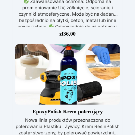
Zaawansowana ochrona: Odporna na
promieniowanie UV, żółknięcie, ścieranie i
czynniki atmosferyczne. Może być nakładana
bezpośrednio na płytki, beton, metal lub inne
powierzchnie.
Odpowiednia do wilgotnych i
intensywnie użytkowanych miejsc: Specjalna
zł
36,00
formuła, idealna do środowisk wymagających
najwyższej trwałości.
Wszechstronne i
personalizowane wykończenie: Dostępna w
kolorystyce RAL lub NCS, z wykończeniem w
połysku. Kryjąca już przy jednej warstwie.
Uniwersalna: Doskonała do podłóg, parkingów,
magazynów oraz do powłok na odpowiednio
przygotowanej stali.
Zgodność i
bezpieczeństwo: Zgodna z Rozporządzeniem
UE nr 305/2011 – Rozporządzeniem UE nr
574/2014 – Oznakowanie CE zgodnie z normą
EN 1504-2 oraz odpowiednią Deklaracją
EpoxyPolish Krem polerujący
Właściwości Użytkowych (DoP).
Nowa linia produktów przeznaczona do
polerowania Plastiku i Żywicy. Krem ResinPolish
został stworzony, by polerować powierzchnie