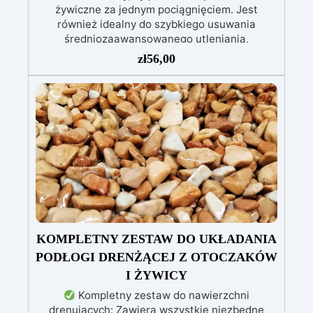
żywiczne za jednym pociągnięciem. Jest
również idealny do szybkiego usuwania
średniozaawansowanego utleniania,
delikatnych zadrapań, skaz i innych drobnych
zł
56,00
defektów na żywicznej powierzchni. Ten krem
usuwa defekty pozostawione przez środki
ścierne o ziarnistości P1500 lub mniejszej i
pozostawia wspaniałe wykończenie
pozbawione niedoskonałości nawet na
ciemniejszych żelkotach, które mogą sprawiać
więcej trudności.
KOMPLETNY ZESTAW DO UKŁADANIA
PODŁOGI DRENŻĄCEJ Z OTOCZAKÓW
I ŻYWICY
Kompletny zestaw do nawierzchni
drenujących: Zawiera wszystkie niezbędne