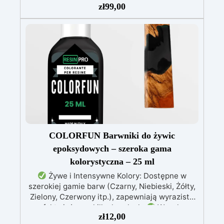
Odwzorowuje drobne i skomplikowane detale,
zł
99,00
zapewniając profesjonalny rezultat.
Wszechstronność: Kompatybilny z żywicą,
gipsem, woskiem, metalami o niskiej
temperaturze topnienia, mydłem i cementem.
Odporność i trwałość: Umożliwia wykonanie
ponad 50 odlewów z różnych materiałów,
zachowując twardość 38 Shore A
COLORFUN Barwniki do żywic
epoksydowych – szeroka gama
kolorystyczna – 25 ml
Żywe i Intensywne Kolory: Dostępne w
szerokiej gamie barw (Czarny, Niebieski, Żółty,
Zielony, Czerwony itp.), zapewniają wyraziste
efekty już przy kilku kroplach.
Wysoka
zł
12,00
Koncentracja: Możliwość regulacji