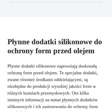
przezroczystości – od delikatnego odcienia po
intensywne krycie, zależnie od stężenia (0,01%
– 5%).
Łatwość Użycia: Dodaj do
komponentu A żywicy i mieszaj, aż uzyskasz
pożądany kolor; mieszaj kolory, aby stworzyć
unikalne odcienie.
Kompatybilność z
Żywicami Epoksydowymi i Akrylowymi:
Opracowana specjalnie do żywic epoksydowych
Płynne dodatki silikonowe do
i akrylowych, zapewniając jednolitą mieszankę.
ochrony form przed olejem
Niekompatybilna z Żywicami
Poliuretanowymi: Używaj wyłącznie z żywicami
epoksydowymi i akrylowymi – nie nadaje się do
żywic poliuretanowych Resin Pro.
Płynne dodatki silikonowe zapewniają doskonałą
ochronę form przed olejem. Te specjalne dodatki,
zwane również środkami oddzielającymi, są
niezbędne do produkcji wysokiej jakości form w
różnych branżach przemysłowych. Oto kilka
istotnych informacji na temat płynnych dodatków
silikonowych i ich zastosowania do ochrony form