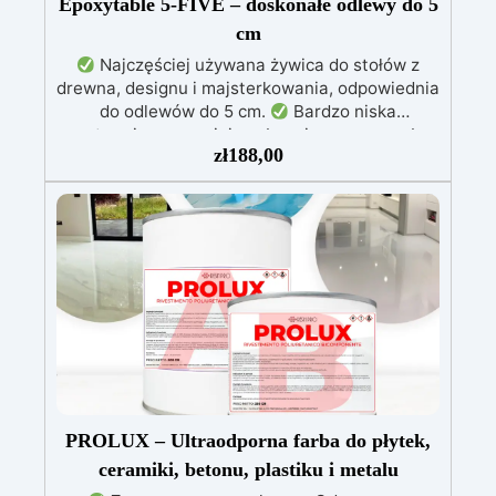
Epoxytable 5-FIVE – doskonałe odlewy do 5
cm
Najczęściej używana żywica do stołów z
drewna, designu i majsterkowania, odpowiednia
do odlewów do 5 cm.
Bardzo niska
egzotermia zapewniająca bezpieczną pracę bez
zł
188,00
przegrzewania.
Odporna na zarysowania i
żółknięcie dzięki filtrom UV i wysokiej jakości
mechanicznej.
Niska lepkość, eliminująca
pęcherzyki powietrza i zapewniająca gładkie
wykończenie.
Bezpieczna i nietoksyczna,
wolna od BPA/VOC, certyfikowana do
długotrwałego kontaktu ze skórą.
PROLUX – Ultraodporna farba do płytek,
ceramiki, betonu, plastiku i metalu