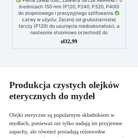
Pełna zawartość: Zawiera tarcze ABRANET o
średnicach 150 mm (P120, P240, P320, P400)
do stopniowego i precyzyjnego szlifowania.
Łatwy w użyciu: Zacznij od gruboziarnistej
tarczy (P120) do usunięcia niedoskonałości, a
następnie stopniowo przechodź do
drobniejszych gradacji dla równomiernego
zł
32,99
wykończenia.
Zaawansowana technologia:
Siatkowate tarcze wspomagają odciąganie
pyłu, zapewniając czyste środowisko pracy i
idealne wykończenie.
Lśniące wykończenie:
Po użyciu tarcz, można wypolerować z Gelcoat
3M dla gładkiej, błyszczącej powierzchni lub
Produkcja czystych olejków
uzyskać satynowe wykończenie za pomocą Olio
Cera Dura Satinata firmy Osmo.
Idealny do
eterycznych do mydeł
żywicy: Doskonały do tworzenia gładkich,
profesjonalnych powierzchni, również dla
początkujących.
Olejki eteryczne są popularnym składnikiem w
mydłach, ponieważ nie tylko nadają im przyjemne
zapachy, ale również posiadają różnorodne