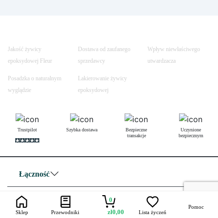
Jakość żywicy
Dostawa od zaufanego
Wpływ niewłaściwego
epoksydowej Fleur
sprzedawcy
utwardzacza
Posadzka o naturalnym
Lakierowanie żywicy
wyglądzie
epoksydowej
Trustpilot
Szybka dostawa
Bezpieczne
Uczynione
transakcje
bezpiecznym
Łączność
Przydatne linki
0
Pomoc
zł
0,00
Sklep
Przewodniki
Lista życzeń