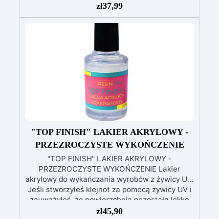
witaminy i olejki eteryczne, ten produkt okazuje
zł
37,99
się skarbem dla miłośników tworzenia mydeł
rzemieślniczych, zamieniając każdy moment
pielęgnacji skóry w niepowtarzalne i
spersonalizowane doświadczenie. Doświadcz
starożytnego uroku tego cennego składnika!
"TOP FINISH" LAKIER AKRYLOWY -
PRZEZROCZYSTE WYKOŃCZENIE
"TOP FINISH" LAKIER AKRYLOWY -
PRZEZROCZYSTE WYKOŃCZENIE Lakier
akrylowy do wykańczania wyrobów z żywicy UV.
Jeśli stworzyłeś klejnot za pomocą żywicy UV i
zauważyłeś, że powierzchnia pozostała lekko
lepka, istnieją dwa sposoby rozwiązania tego
zł
45,90