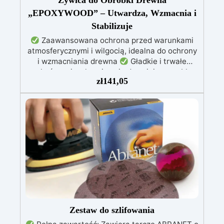
Żywica do Obróbki Drewna
„EPOXYWOOD” – Utwardza, Wzmacnia i
Stabilizuje
Zaawansowana ochrona przed warunkami
atmosferycznymi i wilgocią, idealna do ochrony
i wzmacniania drewna
Gładkie i trwałe
wykończenie, chroniące i odnawiające meble,
zł
141,05
łodzie oraz struktury drewniane
Stabilizacja
drewna bez pęcherzyków powietrza, doskonała
do napraw i trwałych renowacji
Wysoka
odporność chemiczna i mechaniczna, łatwa do
pomalowania na potrzeby kreatywnych i
wytrzymałych projektów
Odpowiednia do
różnych powierzchni, w tym włókna szklanego i
metalu, łatwa w użyciu (stosunek 2:1)
Zestaw do szlifowania