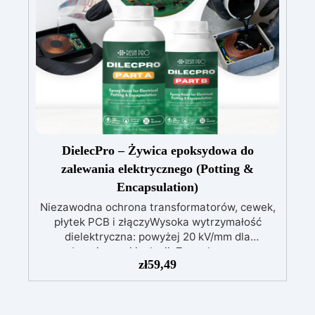
dowolnym barwnikiem.
DielecPro – Żywica epoksydowa do
zalewania elektrycznego (Potting &
Encapsulation)
Niezawodna ochrona transformatorów, cewek,
płytek PCB i złączyWysoka wytrzymałość
dielektryczna: powyżej 20 kV/mm dla
bezpiecznej izolacji. Zero skurczu:
zł
59,49
gwarantowana stabilność wymiarowa podczas
utwardzania. Odporność na wilgoć i środki
chemiczne: idealna także do trudnych
warunków. Wszechstronna: odpowiednia do