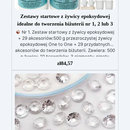
Zestawy startowe z żywicy epoksydowej
idealne do tworzenia biżuterii nr 1, 2 lub 3
Nr 1. Zestaw startowy z żywicy epoksydowej
+ 29 akcesoriów:500 g przezroczystej żywicy
epoksydowej One to One + 29 przydatnych
akcesoriów do tworzenia biżuterii. Zawiera: 500
g żywicy, 10 barwników, 3 pigmenty, pipety,
patyczki do mieszania, rękawiczki i kubeczki.
zł
84,57
Nr 2. Zestaw startowy z żywicy epoksydowej
+ 100 akcesoriów:500 g przezroczystej żywicy
epoksydowej One to One + 100 przydatnych
akcesoriów do tworzenia biżuterii. Zawiera: 500
g żywicy, 12 dodatków dekoracyjnych, suszone
kwiaty, silikonową formę z literami, breloczki,
końcówki do miniwiertarki, ponad 100
elementów.