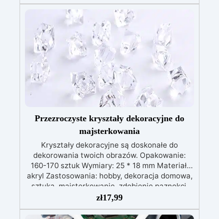
problemu: 1) Użyj silniejszej lampy (36 W.) 2)
Wykończ, używając naszego “Top Finish” „Top
finish” to przezroczysty lakier akrylowy, który
wysycha w ciągu 15-20 minut (bez lampy UV),
pozostawiając powierzchnię lśniącą i
błyszczącą. „Top Finish” ma poręczny pędzelek
ułatwiający aplikację. Pomaluj swoje dzieło „Top
Finish” i pozostaw do wyschnięcia w
temperaturze pokojowej na 15-20 minut. I masz
to! Błyszczące i doskonałe przedmioty, super
szybko!
Przezroczyste kryształy dekoracyjne do
majsterkowania
Kryształy dekoracyjne są doskonałe do
dekorowania twoich obrazów. Opakowanie:
160-170 sztuk Wymiary: 25 * 18 mm Materiał:
akryl Zastosowania: hobby, dekoracja domowa,
sztuka, majsterkowanie, zdobienie paznokci.
Sposób użycia: umieść na podłożu, tworząc
zł
17,99
dowolny wzór, a następnie wlej na nie żywicę.
Poczekaj, aż żywica stężeje. Można kolorować