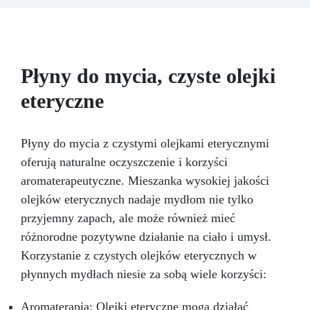
transformatorów, uzwojeń, płytek PCB i
wrażliwych elementów. Długotrwała
niezawodność: chroni systemy do +150°C
temperatury pracy Dostępna w wersji
przezroczystej (do LED i łatwej kontroli) oraz z
Płyny do mycia, czyste olejki
czarnym barwnikiem – osobno, dla ochrony
eteryczne
patentowej i anty-sabotażowej.
Płyny do mycia z czystymi olejkami eterycznymi
oferują naturalne oczyszczenie i korzyści
aromaterapeutyczne. Mieszanka wysokiej jakości
olejków eterycznych nadaje mydłom nie tylko
przyjemny zapach, ale może również mieć
różnorodne pozytywne działanie na ciało i umysł.
Korzystanie z czystych olejków eterycznych w
płynnych mydłach niesie za sobą wiele korzyści:
Aromaterapia: Olejki eteryczne mogą działać