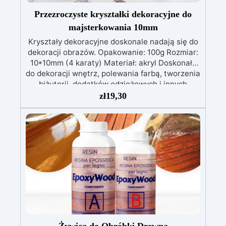
Przezroczyste kryształki dekoracyjne do
majsterkowania 10mm
Kryształy dekoracyjne doskonale nadają się do
dekoracji obrazów. Opakowanie: 100g Rozmiar:
10*10mm (4 karaty) Materiał: akryl Doskonały
do ​​dekoracji wnętrz, polewania farbą, tworzenia
biżuterii, dodatków odzieżowych i innych
rzemiosł. Zastosowania: hobby, dekoracja
zł
19,30
domu, sztuki piękne, majsterkowanie. Sposób
użycia: umieść na bazie tworząc wybrany przez
siebie wzór, a następnie wylej na wierzch
żywicę. Poczekaj, aż żywica stwardnieje.
Możliwość barwienia dowolnym barwnikiem.