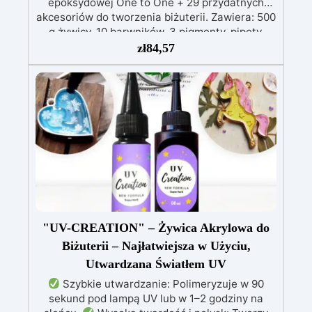
epoksydowej One to One + 29 przydatnych
akcesoriów do tworzenia biżuterii. Zawiera: 500
g żywicy, 10 barwników, 3 pigmenty, pipety,
patyczki do mieszania, rękawiczki i kubeczki.
zł
84,57
Nr 2. Zestaw startowy z żywicy epoksydowej
+ 100 akcesoriów:500 g przezroczystej żywicy
epoksydowej One to One + 100 przydatnych
akcesoriów do tworzenia biżuterii. Zawiera: 500
g żywicy, 12 dodatków dekoracyjnych, suszone
kwiaty, silikonową formę z literami, breloczki,
końcówki do miniwiertarki, ponad 100
elementów.
"UV-CREATION" – Żywica Akrylowa do
Biżuterii – Najłatwiejsza w Użyciu,
Utwardzana Światłem UV
Szybkie utwardzanie: Polimeryzuje w 90
sekund pod lampą UV lub w 1–2 godziny na