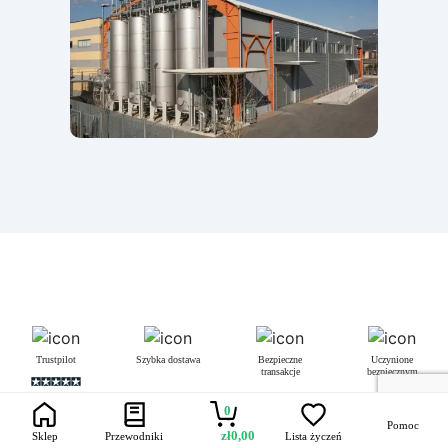
Trustpilot
Szybka dostawa
Bezpieczne
Uczynione
transakcje
bezpiecznym
0
Pomoc
zł
0,00
Sklep
Przewodniki
Lista życzeń