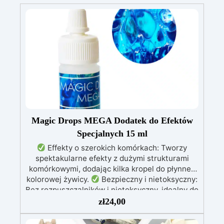
Magic Drops MEGA Dodatek do Efektów
Specjalnych 15 ml
Effekty o szerokich komórkach: Tworzy
spektakularne efekty z dużymi strukturami
komórkowymi, dodając kilka kropel do płynnej,
kolorowej żywicy.
Bezpieczny i nietoksyczny:
Bez rozpuszczalników i nietoksyczny, idealny do
pracy twórczej w zamkniętych
zł
24,00
pomieszczeniach.
Kompatybilność: Działa z
żywicami epoksydowymi, poliestrowymi i