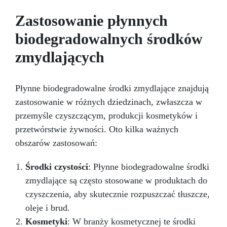
°C). Szczególnie polecany jest do
przygotowywania form i szalunków do
Zastosowanie płynnych
odlewania żywicą. Możesz go stosować na
biodegradowalnych środków
drewnie, metalu, plastiku, a nawet tekturze,
tworząc w zaledwie kilka minut powierzchnię
zmydlających
idealnie nieprzywierającą, na której można
odlewać żywicę lub inne związki. STOSOWANIE
ZAPALNICZEK, PISTOLETÓW TERMICZNYCH
Płynne biodegradowalne środki zmydlające znajdują
LUB URZĄDZEŃ ZWIĘKSZAJĄCYCH
TEMPERATURĘ (NA PRZYKŁAD PODCZAS
zastosowanie w różnych dziedzinach, zwłaszcza w
USUWANIA PĘCHERZY Z ŻYWICY LUB
przemyśle czyszczącym, produkcji kosmetyków i
PRZYSPIESZANIA CZASÓW KATALIZY) JEST
przetwórstwie żywności. Oto kilka ważnych
SZCZEGÓLNIE NIEZALECANE. Sposób aplikacji –
pędzel lub pistolet natryskowy Kolor: – biały
obszarów zastosowań:
Opakowanie: 1000 ml
Środki czystości
: Płynne biodegradowalne środki
zmydlające są często stosowane w produktach do
czyszczenia, aby skutecznie rozpuszczać tłuszcze,
oleje i brud.
Kosmetyki
: W branży kosmetycznej te środki