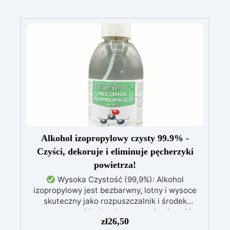
Alkohol izopropylowy czysty 99.9% -
Czyści, dekoruje i eliminuje pęcherzyki
powietrza!
Wysoka Czystość (99,9%): Alkohol
izopropylowy jest bezbarwny, lotny i wysoce
skuteczny jako rozpuszczalnik i środek
czyszczący, idealny do pracy z żywicami i
zł
26,50
polimerami.
Skuteczne Czyszczenie: Łatwo