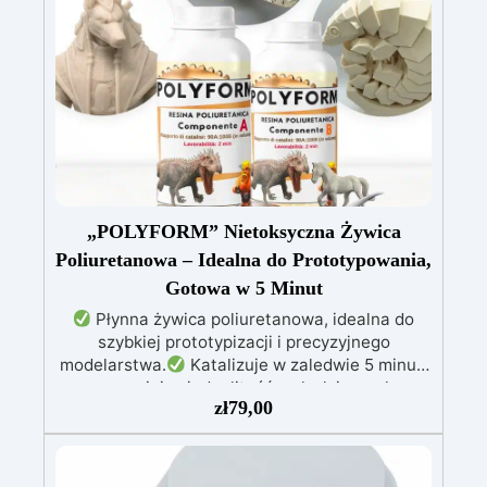
poliuretanowymi, gdy są jeszcze płynne,
stymulując tworzenie koncentrycznych
okręgów.
Łatwa aplikacja: Dodaj Magic
Drops MEGA do żywicy przed jej wylaniem lub
zaraz po warstwowej aplikacji, aby uzyskać
natychmiastowe efekty.
Łatwe czyszczenie:
Po utwardzeniu resztki łatwo usunąć za
pomocą alkoholu lub acetonu, uzyskując
doskonałe wykończenie.
„POLYFORM” Nietoksyczna Żywica
Poliuretanowa – Idealna do Prototypowania,
Gotowa w 5 Minut
Płynna żywica poliuretanowa, idealna do
szybkiej prototypizacji i precyzyjnego
modelarstwa.
Katalizuje w zaledwie 5 minut,
zapewniając jednolitość, połysk i wysoką
zł
79,00
odporność.
Idealna do form silikonowych,
odlewów, modelarstwa i szybkiej prototypizacji.
Wysoka twardość, doskonała do
szczegółowych i trwałych projektów.
Kolor