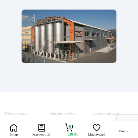
Pokrycie ściany.
Unikalne powłoki
Epoksyd na szkle
Epoksyd do półek
Stałe epoksydowe
0
Pomoc
zł
0,00
Sklep
Przewodniki
Lista życzeń