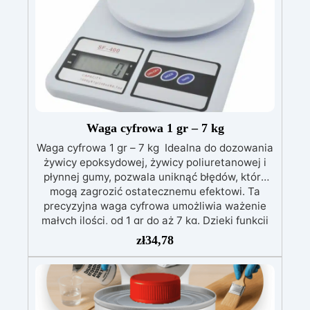
beżowy, ale możliwa do barwienia zarówno w
stanie płynnej, jak i stałej formy.
Waga cyfrowa 1 gr – 7 kg
Waga cyfrowa 1 gr – 7 kg Idealna do dozowania
żywicy epoksydowej, żywicy poliuretanowej i
płynnej gumy, pozwala uniknąć błędów, które
mogą zagrozić ostatecznemu efektowi. Ta
precyzyjna waga cyfrowa umożliwia ważenie
małych ilości, od 1 gr do aż 7 kg. Dzięki funkcji
automatycznego wyłączania, przyciskowi
zł
34,78
tarowania i maksymalnej dokładności, produkt
ten oferuje niezaprzeczalnie doskonały
stosunek jakości do ceny. Nawet jeśli potrzebny
do zważenia materiał jest mały, funkcja „tara”
pozwoli uniknąć skomplikowanych obliczeń