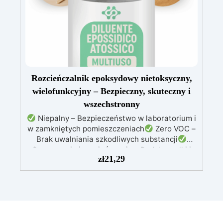
dzięki zastosowaniu miski do ważenia. To
wysoce precyzyjne elektroniczne narzędzie
cyfrowe, lepsze od zwykłych wag analogowych,
to świetna okazja, ponieważ zapewnia
najlepszy stosunek jakości do ceny. Zasilanie
bateryjne: 2 AAA 1,5 wolt. (baterie nie są
dołączone).
Rozcieńczalnik epoksydowy nietoksyczny,
wielofunkcyjny – Bezpieczny, skuteczny i
wszechstronny
Niepalny – Bezpieczeństwo w laboratorium i
w zamkniętych pomieszczeniach
Zero VOC –
Brak uwalniania szkodliwych substancji
Czyszczenie i rozcieńczanie – Pędzle, wałki i
zł
21,29
żywice bardziej płynne
Perfekcyjne
wykończenie – Lepsze nakładanie i połysk
żywicy