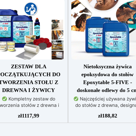
ZESTAW DLA
Nietoksyczna żywica
POCZĄTKUJĄCYCH DO
epoksydowa do stołów
TWORZENIA STOŁU Z
Epoxytable 5-FIVE -
DREWNA I ŻYWICY
doskonałe odlewy do 5 c
Kompletny zestaw do
Najczęściej używana żyw
tworzenia stołów z drewna i
do stołów z drewna, designu
żywicy: Odpowiedni dla
majsterkowania, odpowiedni
zł
1117,99
zł
188,82
atorów i profesjonalistów
odlewów do 5 cm.
Bardz
wiera żywicę EPOXYTABLE 5-
niska egzotermia zapewniaj
FIVE: Wysoka przejrzystość,
bezpieczną pracę bez