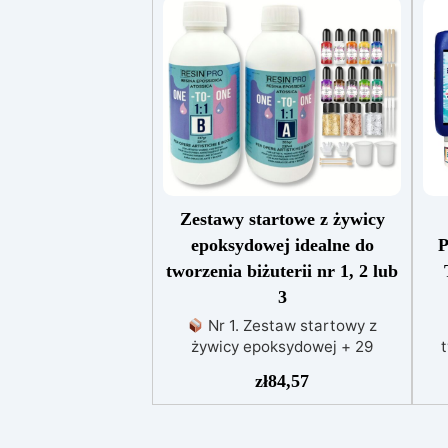
Zestawy startowe z żywicy
epoksydowej idealne do
tworzenia biżuterii nr 1, 2 lub
3
Nr 1. Zestaw startowy z
żywicy epoksydowej + 29
akcesoriów:500 g przezroczystej
zł
84,57
żywicy epoksydowej One to One
am
+ 29 przydatnych akcesoriów do
Za
tworzenia biżuterii. Zawiera: 500