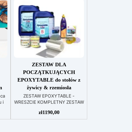
ZESTAW DLA
POCZĄTKUJĄCYCH
EPOXYTABLE do stołów z
m
żywicy & rzemiosła
ica
ZESTAW EPOXYTABLE -
 i
WRESZCIE KOMPLETNY ZESTAW
a do
DO TWORZENIA STOŁU Z
zł
1190,00
o
DREWNA I ŻYWICY! Znajdziesz
ąca
tu wszystko, czego potrzebujesz
do wykonania pojemnika, żywicy