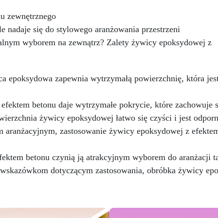
folia oddzielająca Shiny Shiel
żywicy epoksydowej. Twoje
ku zewnętrznego
nietoksyczny silikon IGUM d
projekty będą mienić się
idealnego uszczelnienia.
 nadaje się do stylowego aranżowania przestrzeni
klanym wykończeniem, które
Zestaw polerski z tarczam
chwyca.
Odporność na UV -
dealnym wyborem na zewnątrz? Zalety żywicy epoksydowej z
ściernymi i profesjonalną pa
Ciesz się długowiecznością
EpoxyPolish, zapewniając
ich projektów! ICRYSTAL jest
lśniące i nieskazitelne
ecjalnie opracowana, aby nie
a epoksydowa zapewnia wytrzymałą powierzchnię, która jest
wykończenie.
Dostępny 
kła z czasem, zapewniając, że
trzech wersjach: Beginner (
woje twory pozostaną żywe i
m²), Pro (1 m²) i XXL (2 m²),
scynujące.
Wielozadaniowe
efektem betonu daje wytrzymałe pokrycie, które zachowuje s
szczegółowymi instrukcjami 
Cudo – Rób rzemiosło z
ierzchnia żywicy epoksydowej łatwo się czyści i jest odporn
łatwego i profesjonalnego
pewnością siebie! Lśniąca i
m aranżacyjnym, zastosowanie żywicy epoksydowej z efektem
tworzenia. INSTRUKCJE
samopoziomująca się
DOTYCZĄCE ZESTAWU D
owierzchnia ICRYSTAL jest
POLEROWANIA
idealna zarówno dla
ektem betonu czynią ją atrakcyjnym wyborem do aranżacji t
początkujących, jak i
 wskazówkom dotyczącym zastosowania, obróbka żywicy epok
profesjonalistów.
Nieskończone Możliwości
piania – Bezproblemowo łącz
RYSTAL z drewnem, tkaniną,
kłem, papierem, kamieniem i