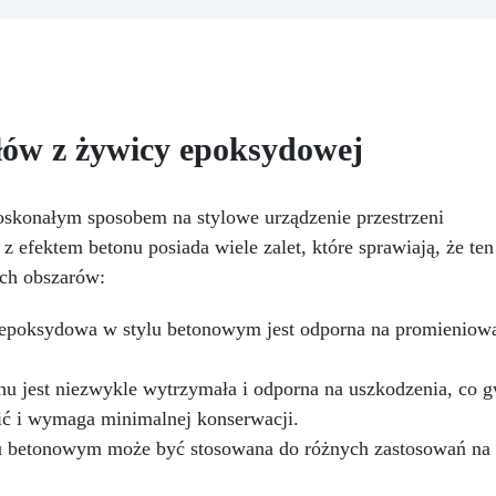
odporna na zarysowania i
przegrzewania.
Odporna 
eżółknąca, idealna do zalew o
zarysowania i żółknięcie dzi
rubości do 5 cm
Materiały
filtrom UV i wysokiej jakośc
do tworzenia formy: Środek
mechanicznej.
Niska lepko
odklejający „Shiny Shield” i
eliminująca pęcherzyki
nietoksyczny silikon dla
powietrza i zapewniająca
łów z żywicy epoksydowej
oskonałego uszczelnienia
gładkie wykończenie.
ofesjonalny zestaw polerski:
Bezpieczna i nietoksyczna
ski Mirka i pasta EpoxyPolish
wolna od BPA/VOC,
dla perfekcyjnego wykończenia
certyfikowana do długotrwał
skonałym sposobem na stylowe urządzenie przestrzeni
Dostępne różne wersje dla
kontaktu ze skórą.
 efektem betonu posiada wiele zalet, które sprawiają, że ten
różnych rozmiarów stołów:
ych obszarów:
ginner (0,3 m²), Pro (0,6 m²),
XL (1,3 m²), w zależności od
epoksydowa w stylu betonowym jest odporna na promieniowa
Twoich potrzeb
u jest niezwykle wytrzymała i odporna na uszkodzenia, co gw
cić i wymaga minimalnej konserwacji.
betonowym może być stosowana do różnych zastosowań na zew