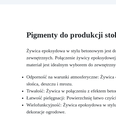
g żywicy, 10 barwników, 3
pigmenty, pipety, patyczki do
ni
mieszania, rękawiczki i kubeczki.
g
Nr 2. Zestaw startowy z
żywicy epoksydowej + 100
akcesoriów:500 g przezroczystej
Pigmenty do produkcji sto
żywicy epoksydowej One to One
d
+ 100 przydatnych akcesoriów
Pr
do tworzenia biżuterii. Zawiera:
Dy
500 g żywicy, 12 dodatków
Żywica epoksydowa w stylu betonowym jest do
dekoracyjnych, suszone kwiaty,
zewnętrznych. Połączenie żywicy epoksydowej z
silikonową formę z literami,
materiał jest idealnym wyborem do zewnętrzn
breloczki, końcówki do
Be
miniwiertarki, ponad 100
X
Odporność na warunki atmosferyczne: Żywica 
elementów.
słońca, deszczu i mrozu.
Trwałość: Żywica w połączeniu z efektem beton
Łatwość pielęgnacji: Powierzchnię łatwo czyś
Wielofunkcyjność: Żywica epoksydowa w stylu 
dekoracje ogrodowe.