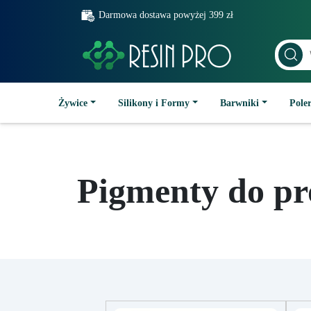
Darmowa dostawa powyżej 399 zł
Żywice
Silikony i Formy
Barwniki
Poler
Pigmenty do pr