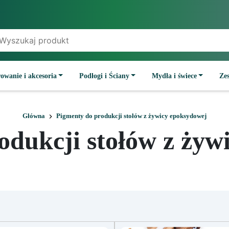
owanie i akcesoria
Podłogi i Ściany
Mydła i świece
Ze
Główna
Pigmenty do produkcji stołów z żywicy epoksydowej
odukcji stołów z żyw