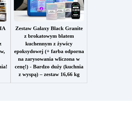
IA
Zestaw Galaxy Black Granite
z brokatowym blatem
z
kuchennym z żywicy
aw,
epoksydowej (+ farba odporna
na zarysowania wliczona w
nia!
cenę!) - Bardzo duży (kuchnia
z wyspą) – zestaw 16,66 kg
ym"
a i
Zestaw zawiera: żywicę
zł
1998,40
w i
epoksydową Art Pro, Czarny
 in
pigment Sahara czarny barwnik
tą
Holograficzny srebrny brokat
 na
OPALIZUJĄCY BROKAT
im
niebiesko-zielony Farba
 o
Polishield Gloss 100 odporna na
ny
zarysowania alkohol
y: