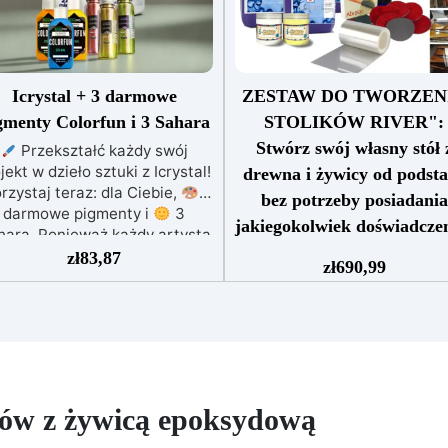
Icrystal + 3 darmowe
ZESTAW DO TWORZEN
gmenty Colorfun i 3 Sahara
STOLIKÓW RIVER":
Stwórz swój własny stół 
Przekształć każdy swój
jekt w dzieło sztuki z Icrystal!
drewna i żywicy od podst
rzystaj teraz: dla Ciebie,
3
bez potrzeby posiadania
darmowe pigmenty i
3
jakiegokolwiek doświadcze
hara. Ponieważ każdy artysta
Zestaw "Wszystko w jedn
zasługuje na kolory, które
zł
83,87
zł
690,99
do tworzenia stołów z drewn
żywiają pomysły. Najwyższa
żywicy, idealny dla hobbystó
akość w Przystępnej Cenie –
profesjonalistów, 100% Made
dnieś jakość swoich dzieł bez
Italy.
Zawiera przezroczys
jnowania portfela! ICRYSTAL
żywicę epoksydową odporną
oferuje najwyższą jakość za
promieniowanie UV i o dług
amek kosztów.
Kryształowa
czasie obróbki, do odlewów
sność – Osiągnij niezrównaną
łów z żywicą epoksydową
grubości do 2 cm.
Komplet
klarowność dzięki naszej
zestaw materiałów do form
zbłędnej, kryształowo czystej