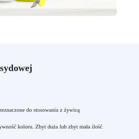
„klasycznego” stołu z 2/3
drewna i 1/3 żywicy. W
przypadku jakichkolwiek pytań
lub jeśli potrzebujesz porady,
skontaktuj się z działem
technicznym ResinPro!
ksydowej
rzeznaczone do stosowania z żywicą
ywność koloru. Zbyt duża lub zbyt mała ilość