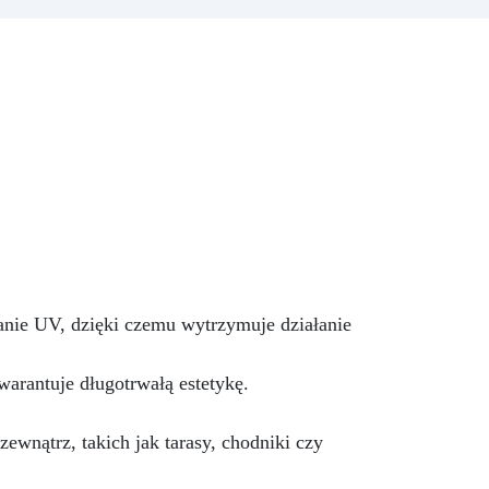
na
i końcowego połysku. Dołączone
ęki
są również szczegółowe
i
instrukcje dotyczące wykonania
ść,
szalunku oraz sztuczki
dotyczące odlewania żywicy w
kilku prostych krokach. Dzięki
nowej folii rozdzielającej „Shiny
,
Shield” stworzenie stołu nigdy
nie było tak proste. Koniec z
ego
wymówkami, wybierz
odpowiedni dla siebie rozmiar:
początkujący, PRO lub ... XXL!
ZESTAW „DLA
POCZĄTKUJĄCYCH” DO
nie UV, dzięki czemu wytrzymuje działanie
STWORZENIA STOŁU Z DREWNA
I ŻYWICY Nie masz
doświadczenia, ale zawsze
arantuje długotrwałą estetykę.
chciałeś mieć piękny i
nowoczesny stół z drewna i
żywicy? Wreszcie mamy
nątrz, takich jak tarasy, chodniki czy
rozwiązanie, i to bez wydawania
fortuny! Zestaw DLA