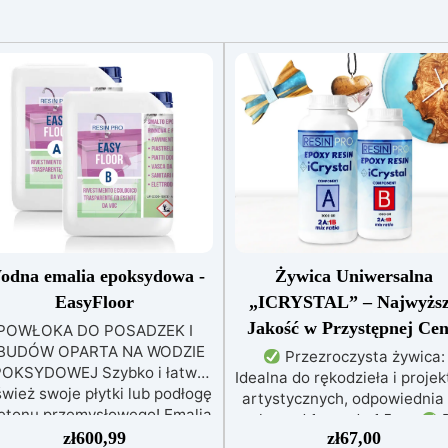
odna emalia epoksydowa -
Żywica Uniwersalna
EasyFloor
„ICRYSTAL” – Najwyżs
Jakość w Przystępnej Cen
POWŁOKA DO POSADZEK I
BUDÓW OPARTA NA WODZIE
Przezroczysta żywica:
OKSYDOWEJ Szybko i łatwo
Idealna do rękodzieła i proje
wież swoje płytki lub podłogę
artystycznych, odpowiednia
etonu przemysłowego! Emalia
zalew od 1 mm do 1,5 cm
D
oksydowa easyfloor na bazie
zł
600,99
zł
67,00
każdego: Łatwe mieszanie