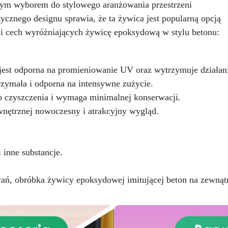
nawet na ciemniejszych
nym wyborem do stylowego aranżowania przestrzeni
Uniwersalna: Doskonała do
żelkotach, które mogą spraw
dłóg, parkingów, magazynów
ycznego designu sprawia, że ta żywica jest popularną opcją
więcej trudności.
az do powłok na odpowiednio
i i cech wyróżniających żywicę epoksydową w stylu betonu:
przygotowanej stali.
Zgodność i bezpieczeństwo:
odna z Rozporządzeniem UE
est odporna na promieniowanie UV oraz wytrzymuje działanie
 305/2011 – Rozporządzeniem
 nr 574/2014 – Oznakowanie
zymała i odporna na intensywne zużycie.
 zgodnie z normą EN 1504-2
do czyszczenia i wymaga minimalnej konserwacji.
raz odpowiednią Deklaracją
wnętrznej nowoczesny i atrakcyjny wygląd.
aściwości Użytkowych (DoP).
inne substancje.
 obróbka żywicy epoksydowej imitującej beton na zewnątrz 