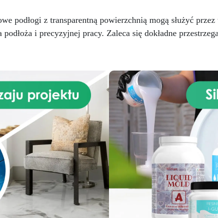
żna chodzić po nim już po 24
godzinach, co pomoże
we podłogi z transparentną powierzchnią mogą służyć przez w
dświeżyć twoje stare płytki
nawet pionowe) lub podłogi i
odłoża i precyzyjnej pracy. Zaleca się dokładne przestrzega
ierzchnie z betonu. Z jednym
pakowaniem (5,6 kg) można
okryć ok. 18 m². Produkt jest
dostarczany w kolorze
tralnym (białym), jeśli chcesz
ienić kolor płytek, wystarczy
dać 3-5% wagowo barwników
w proszku, dostępnych w
żdym sklepie z farbami lub w
sekcji barwników na stronie
Resinpro.pl Zestaw zawiera:
ładnik A (4 kg) składnik B (1,6
kg) Po nałożeniu tworzy
warstwę ochronną, która
okrywa poprzednie podłoże,
hroniąc je przed zużyciem i
przywracając blask twoim
powierzchniom! EasyFloor