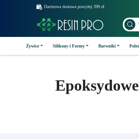
Darmowa dostawa powyżej 399 zł
Żywice
Silikony i Formy
Barwniki
Poler
Epoksydowe 