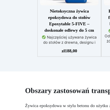
Nietoksyczna żywica
epoksydowa do stołów
Epoxytable 5-FIVE –
doskonałe odlewy do 5 cm
Od
Najczęściej używana żywica
żó
do stołów z drewna, designu i
majsterkowania, odpowiednia do
zł
188,00
odlewów do 5 cm.
Bardzo
niska egzotermia zapewniająca
po
bezpieczną pracę bez
przegrzewania.
Odporna na
uż
zarysowania i żółknięcie dzięki
f
filtrom UV i wysokiej jakości
mechanicznej.
Niska lepkość,
t
Obszary zastosowań trans
eliminująca pęcherzyki
pe
powietrza i zapewniająca
Do
gładkie wykończenie.
NCS
Bezpieczna i nietoksyczna,
Żywica epoksydowa w stylu betonu do użytku
Kry
wolna od BPA/VOC,