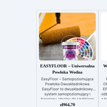
EASYFLOOR – Uniwersalna
W
Powłoka Wodna
EasyFloor – Samopoziomująca
Powłoka Dwuskładnikowa
O
EasyFloor to dwuskładnikowy
EP
system samopoziomujący i
odś
barwiony, idealny do szybkiego
z b
odnawiania każdej podłogi.
ep
zł
964,70