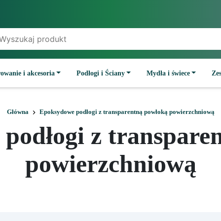
owanie i akcesoria
Podłogi i Ściany
Mydła i świece
Ze
Główna
Epoksydowe podłogi z transparentną powłoką powierzchniową
podłogi z transpare
powierzchniową