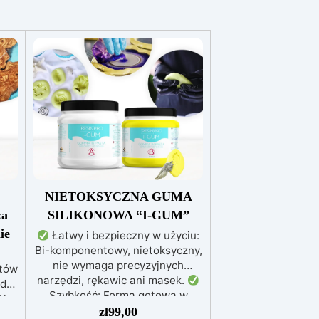
NIETOKSYCZNA GUMA
za
SILIKONOWA “I-GUM”
ie
Łatwy i bezpieczny w użyciu:
Bi-komponentowy, nietoksyczny,
nie wymaga precyzyjnych
któw
narzędzi, rękawic ani masek.
 do
Szybkość: Forma gotowa w
la
zaledwie 30 minut, idealna do
zł
99,00
 w