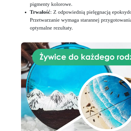
Mo
pigmenty kolorowe.
Trwałość
: Z odpowiednią pielęgnacją epoksydo
o
(
Przetwarzanie wymaga starannej przygotowania p
pow
optymalne rezultaty.
o
p
neu
zm
do
ka
sk
p
c