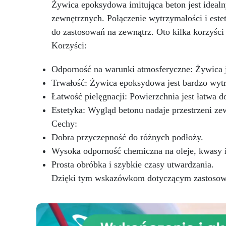
Żywica epoksydowa imitująca beton jest ideal
certyfikowana do długotrwałego
po
zewnętrznych. Połączenie wytrzymałości i estet
kontaktu ze skórą.
or
do zastosowań na zewnątrz. Oto kilka korzyśc
Korzyści:
Zg
Odporność na warunki atmosferyczne: Żywica j
nr
UE
Trwałość: Żywica epoksydowa jest bardzo wytr
CE
Łatwość pielęgnacji: Powierzchnia jest łatwa 
o
Estetyka: Wygląd betonu nadaje przestrzeni ze
Wł
Cechy:
Dobra przyczepność do różnych podłoży.
Wysoka odporność chemiczna na oleje, kwasy i 
Prosta obróbka i szybkie czasy utwardzania.
Dzięki tym wskazówkom dotyczącym zastosowań,