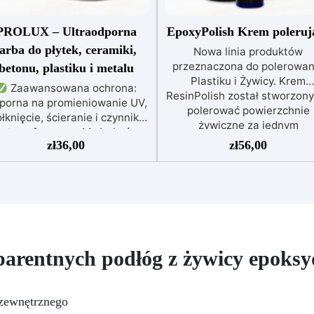
PROLUX – Ultraodporna
EpoxyPolish Krem poleruj
farba do płytek, ceramiki,
Nowa linia produktów
przeznaczona do polerowan
betonu, plastiku i metalu
Plastiku i Żywicy. Krem
Zaawansowana ochrona:
ResinPolish został stworzony
porna na promieniowanie UV,
polerować powierzchnie
łknięcie, ścieranie i czynniki
żywiczne za jednym
atmosferyczne. Może być
pociągnięciem. Jest równi
zł
36,00
zł
56,00
nakładana bezpośrednio na
idealny do szybkiego usuwa
płytki, beton, metal lub inne
średniozaawansowanego
wierzchnie.
Odpowiednia
utleniania, delikatnych
do wilgotnych i intensywnie
zadrapań, skaz i innych
ytkowanych miejsc: Specjalna
drobnych defektów na żywicz
ormuła, idealna do środowisk
powierzchni. Ten krem usu
wymagających najwyższej
defekty pozostawione prze
rwałości.
Wszechstronne i
parentnych podłóg z żywicy epoks
środki ścierne o ziarnistośc
rsonalizowane wykończenie:
P1500 lub mniejszej i pozost
stępna w kolorystyce RAL lub
wspaniałe wykończenie
, z wykończeniem w połysku.
 zewnętrznego
pozbawione niedoskonałoś
jąca już przy jednej warstwie.