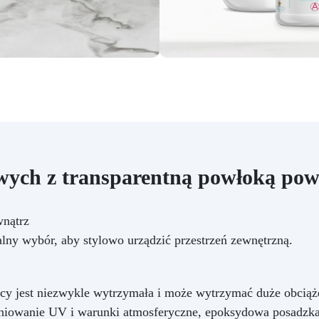
spełnia wymagania normy
europejskiej EN 13813 i
standardu LEED 4.2. Zakres
stosowań Emalia epoksydowa
odnawiająca i chroniąca: •
rodziki • wanny • armatura
zienkowa • płytki • podłogi •
urządzenia AGD • beton •
podkłady • cement
wych z transparentną powłoką pow
wnątrz
lny wybór, aby stylowo urządzić przestrzeń zewnętrzną.
cy jest niezwykle wytrzymała i może wytrzymać duże obciąż
eniowanie UV i warunki atmosferyczne, epoksydowa posadzka