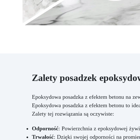
za
b
ła
Zalety posadzek epoksydo
Epoksydowa posadzka z efektem betonu na ze
Epoksydowa posadzka z efektem betonu to idea
Zalety tej rozwiązania są oczywiste:
Odporność
: Powierzchnia z epoksydowej żywi
Trwałość
: Dzięki swojej odporności na promi