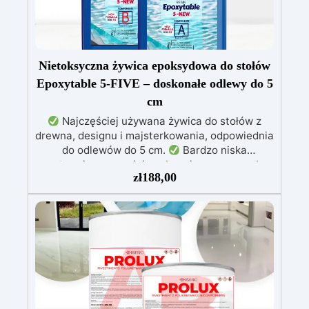
Nietoksyczna żywica epoksydowa do stołów
Epoxytable 5-FIVE – doskonałe odlewy do 5
cm
Najczęściej używana żywica do stołów z
drewna, designu i majsterkowania, odpowiednia
do odlewów do 5 cm.
Bardzo niska
egzotermia zapewniająca bezpieczną pracę bez
zł
188,00
przegrzewania.
Odporna na zarysowania i
żółknięcie dzięki filtrom UV i wysokiej jakości
mechanicznej.
Niska lepkość, eliminująca
pęcherzyki powietrza i zapewniająca gładkie
wykończenie.
Bezpieczna i nietoksyczna,
wolna od BPA/VOC, certyfikowana do
długotrwałego kontaktu ze skórą.