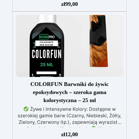
Odwzorowuje drobne i skomplikowane detale,
zł
99,00
zapewniając profesjonalny rezultat.
Wszechstronność: Kompatybilny z żywicą,
gipsem, woskiem, metalami o niskiej
temperaturze topnienia, mydłem i cementem.
Odporność i trwałość: Umożliwia wykonanie
ponad 50 odlewów z różnych materiałów,
zachowując twardość 38 Shore A
COLORFUN Barwniki do żywic
epoksydowych – szeroka gama
kolorystyczna – 25 ml
Żywe i Intensywne Kolory: Dostępne w
szerokiej gamie barw (Czarny, Niebieski, Żółty,
Zielony, Czerwony itp.), zapewniają wyraziste
efekty już przy kilku kroplach.
Wysoka
zł
12,00
Koncentracja: Możliwość regulacji