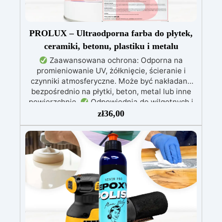
PROLUX – Ultraodporna farba do płytek,
ceramiki, betonu, plastiku i metalu
Zaawansowana ochrona: Odporna na
promieniowanie UV, żółknięcie, ścieranie i
czynniki atmosferyczne. Może być nakładana
bezpośrednio na płytki, beton, metal lub inne
powierzchnie.
Odpowiednia do wilgotnych i
intensywnie użytkowanych miejsc: Specjalna
zł
36,00
formuła, idealna do środowisk wymagających
najwyższej trwałości.
Wszechstronne i
personalizowane wykończenie: Dostępna w
kolorystyce RAL lub NCS, z wykończeniem w
połysku. Kryjąca już przy jednej warstwie.
Uniwersalna: Doskonała do podłóg, parkingów,
magazynów oraz do powłok na odpowiednio
przygotowanej stali.
Zgodność i
bezpieczeństwo: Zgodna z Rozporządzeniem
UE nr 305/2011 – Rozporządzeniem UE nr