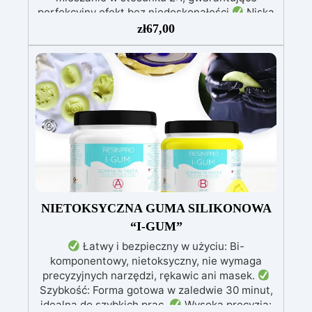
perfekcyjny efekt bez niedoskonałości
Niska
lepkość: Zapewnia odlewy bez pęcherzyków,
zł
67,00
kompatybilna z drewnem, silikonem, szkłem,
metalem i innymi materiałami
Bezpieczna po
utwardzeniu: Nietoksyczna, bezpieczna dla
skóry, wolna od BPA i rozpuszczalników (VOC
Free)
Błyszcząca i samopoziomująca: Z
filtrami UV przeciw żółknięciu dla trwałego i
lśniącego wykończenia
NIETOKSYCZNA GUMA SILIKONOWA
“I-GUM”
Łatwy i bezpieczny w użyciu: Bi-
komponentowy, nietoksyczny, nie wymaga
precyzyjnych narzędzi, rękawic ani masek.
Szybkość: Forma gotowa w zaledwie 30 minut,
idealna do szybkich prac.
Wysoka precyzja: