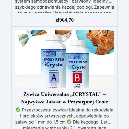
system samopoziomujący i barwiony, idealny do
szybkiego odnawiania każdej podłogi. Zapewnia
trwałe, jednolite i indywidualnie dopasowane
wykończenie. Łatwa aplikacja w dwóch
zł
964,70
etapach, przyczepność również do trudnych i
pionowych powierzchni.
Aplikacja w 2
krokach: pierwsza warstwa wałkiem jako
podkład, druga samopoziomująca bezpośrednio
na powierzchnię.
Doskonała przyczepność
także do wilgotnych, nierównych lub
uszkodzonych powierzchni.
Możliwość
pełnego barwienia – dowolny pigment według
potrzeb.
Odporna na ścieranie i przejezdna
(z poliuretanowym wykończeniem odpornym na
zarysowania).
Szybkie schnięcie – cały cykl
aplikacji w ciągu jednego dnia.
Żywica Uniwersalna „ICRYSTAL” –
Najwyższa Jakość w Przystępnej Cenie
Przezroczysta żywica: Idealna do rękodzieła
i projektów artystycznych, odpowiednia do
zalew od 1 mm do 1,5 cm
Dla każdego: Łatwe
mieszanie w stosunku 2:1, gwarantujące