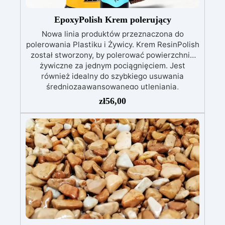
574/2014 – Oznakowanie CE zgodnie z normą
EN 1504-2 oraz odpowiednią Deklaracją
EpoxyPolish Krem polerujący
Właściwości Użytkowych (DoP).
Nowa linia produktów przeznaczona do
polerowania Plastiku i Żywicy. Krem ResinPolish
został stworzony, by polerować powierzchnie
żywiczne za jednym pociągnięciem. Jest
również idealny do szybkiego usuwania
średniozaawansowanego utleniania,
delikatnych zadrapań, skaz i innych drobnych
zł
56,00
defektów na żywicznej powierzchni. Ten krem
usuwa defekty pozostawione przez środki
ścierne o ziarnistości P1500 lub mniejszej i
pozostawia wspaniałe wykończenie
pozbawione niedoskonałości nawet na
ciemniejszych żelkotach, które mogą sprawiać
więcej trudności.