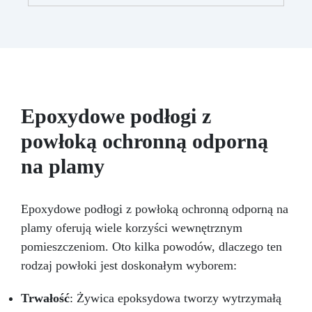
przezroczystości – od delikatnego odcienia po
intensywne krycie, zależnie od stężenia (0,01%
– 5%).
Łatwość Użycia: Dodaj do
komponentu A żywicy i mieszaj, aż uzyskasz
pożądany kolor; mieszaj kolory, aby stworzyć
unikalne odcienie.
Kompatybilność z
Żywicami Epoksydowymi i Akrylowymi:
Opracowana specjalnie do żywic epoksydowych
Epoxydowe podłogi z
i akrylowych, zapewniając jednolitą mieszankę.
powłoką ochronną odporną
Niekompatybilna z Żywicami
Poliuretanowymi: Używaj wyłącznie z żywicami
na plamy
epoksydowymi i akrylowymi – nie nadaje się do
żywic poliuretanowych Resin Pro.
Epoxydowe podłogi z powłoką ochronną odporną na
plamy oferują wiele korzyści wewnętrznym
pomieszczeniom. Oto kilka powodów, dlaczego ten
rodzaj powłoki jest doskonałym wyborem:
Trwałość
: Żywica epoksydowa tworzy wytrzymałą