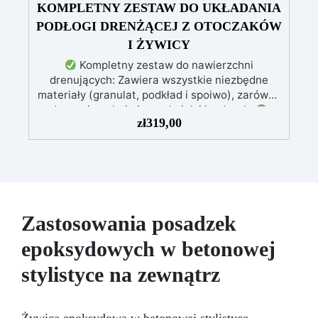
KOMPLETNY ZESTAW DO UKŁADANIA
PODŁOGI DRENŻĄCEJ Z OTOCZAKÓW
I ŻYWICY
Kompletny zestaw do nawierzchni
drenujących: Zawiera wszystkie niezbędne
materiały (granulat, podkład i spoiwo), zarówno
do powierzchni pieszych, jak i jezdnych.
zł
319,00
Łatwy w aplikacji: Szczegółowe instrukcje
zapewniają doskonałe rezultaty, nawet bez
doświadczenia, z bezpłatną pomocą
wideo/telefoniczną.
Ekonomiczny i szybki:
Odnawia powierzchnie przy minimalnym
koszcie, unikając kosztownych prac
naprawczych, w zaledwie 24 godziny.
Zastosowania posadzek
Wszechstronny i personalizowany: Nadaje się
epoksydowych w betonowej
do betonu, cementu, starych nawierzchni i
ziemi utwardzonej (po wcześniejszej
stylistyce na zewnątrz
konsultacji).
Żywice odporne na upływ
czasu: Nowoczesne żywice gwarantują
odporność na ścieranie i stabilność koloru