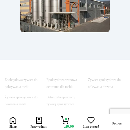
Epoksydowa żywica do
Epoksydowa warstwa
Żywica epoksydowa do
pokrywania mebli
ochronna dla mebli
odlewania drewna
Żywica epoksydowa do
Beton zabezpieczony
tworzenia rzeźb.
żywicą epoksydową
0
Pomoc
zł
0,00
Sklep
Przewodniki
Lista życzeń
Trustpilot
Szybka dostawa
Bezpieczne
Uczynione