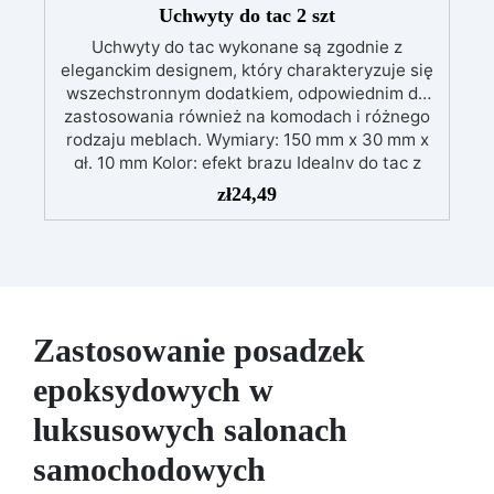
Uchwyty do tac 2 szt
Uchwyty do tac wykonane są zgodnie z
eleganckim designem, który charakteryzuje się
wszechstronnym dodatkiem, odpowiednim do
zastosowania również na komodach i różnego
rodzaju meblach. Wymiary: 150 mm x 30 mm x
gł. 10 mm Kolor: efekt brązu Idealny do tac z
żywicy epoksydowej.
zł
24,49
Zastosowanie posadzek
epoksydowych w
luksusowych salonach
samochodowych