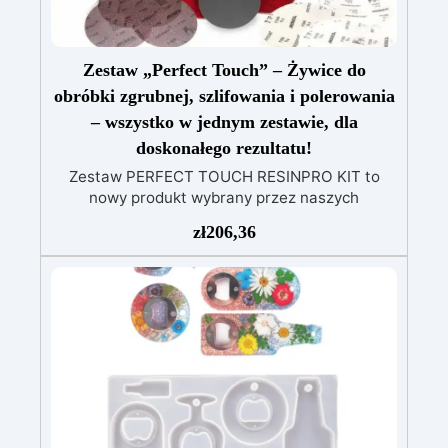
Zestaw „Perfect Touch” – Żywice do
obróbki zgrubnej, szlifowania i polerowania
– wszystko w jednym zestawie, dla
doskonałego rezultatu!
Zestaw PERFECT TOUCH RESINPRO KIT to
nowy produkt wybrany przez naszych
ekspertów, aby maksymalnie udoskonalić Twoje
zł
206,36
prace żywiczne. Od teraz wszystkie kwestie
związane z polerowaniem, satynowaniem,
szlifowaniem i obróbką zgrubną nie będą już
problemem dzięki temu innowacyjnemu i
unikalnemu na rynku zestawowi! Aby zaspokoić
wszystkie Twoje potrzeby, zestaw jest
podzielony na 3 sekcje, które można również
kupić osobno: ZESTAW DO SZURKOWANIA:
Idealny dla każdego, kto chce nadać kształt
swojemu przedmiotowi, składa się z 4