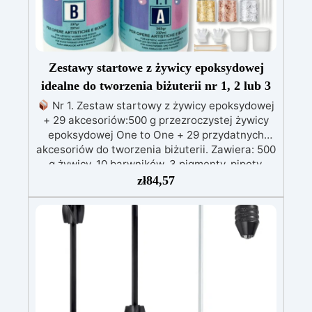
Zestawy startowe z żywicy epoksydowej
idealne do tworzenia biżuterii nr 1, 2 lub 3
Nr 1. Zestaw startowy z żywicy epoksydowej
+ 29 akcesoriów:500 g przezroczystej żywicy
epoksydowej One to One + 29 przydatnych
akcesoriów do tworzenia biżuterii. Zawiera: 500
g żywicy, 10 barwników, 3 pigmenty, pipety,
patyczki do mieszania, rękawiczki i kubeczki.
zł
84,57
Nr 2. Zestaw startowy z żywicy epoksydowej
+ 100 akcesoriów:500 g przezroczystej żywicy
epoksydowej One to One + 100 przydatnych
akcesoriów do tworzenia biżuterii. Zawiera: 500
g żywicy, 12 dodatków dekoracyjnych, suszone
kwiaty, silikonową formę z literami, breloczki,
końcówki do miniwiertarki, ponad 100
elementów.