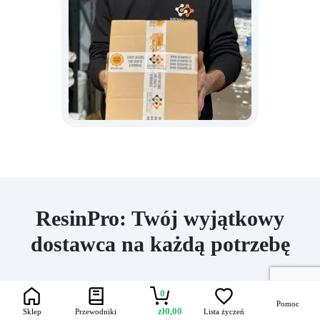
ResinPro: Twój wyjątkowy
dostawca na każdą potrzebę
15 lat doświadczenia do Twojej dyspozycji –
0
Pomoc
oferujemy żywice i akcesoria do kreatywności,
zł
0,00
Sklep
Przewodniki
Lista życzeń