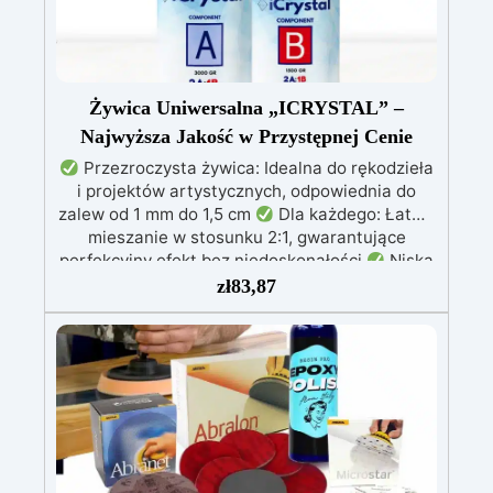
Żywica Uniwersalna „ICRYSTAL” –
Najwyższa Jakość w Przystępnej Cenie
Przezroczysta żywica: Idealna do rękodzieła
i projektów artystycznych, odpowiednia do
zalew od 1 mm do 1,5 cm
Dla każdego: Łatwe
mieszanie w stosunku 2:1, gwarantujące
perfekcyjny efekt bez niedoskonałości
Niska
lepkość: Zapewnia odlewy bez pęcherzyków,
zł
83,87
kompatybilna z drewnem, silikonem, szkłem,
metalem i innymi materiałami
Bezpieczna po
utwardzeniu: Nietoksyczna, bezpieczna dla
skóry, wolna od BPA i rozpuszczalników (VOC
Free)
Błyszcząca i samopoziomująca: Z
filtrami UV przeciw żółknięciu dla trwałego i
lśniącego wykończenia