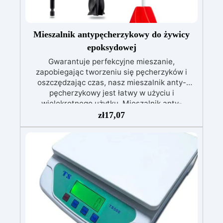
Mieszalnik antypęcherzykowy do żywicy
epoksydowej
Gwarantuje perfekcyjne mieszanie,
zapobiegając tworzeniu się pęcherzyków i
oszczędzając czas, nasz mieszalnik anty-
pęcherzykowy jest łatwy w użyciu i
wielokrotnego użytku. Mieszalnik anty-
pęcherzykowy do mieszania żywicy
zł
17,07
epoksydowej to wysokiej jakości narzędzie,
które pozwala na uzyskanie perfekcyjnego i
jednolitego mieszania żywic epoksydowych bez
tworzenia się pęcherzyków. Dzięki swojej
innowacyjnej technologii, ten mieszalnik
gwarantuje profesjonalne rezultaty, redukując
czas i wysiłek potrzebny do mieszania. Ponadto
mieszalnik z mieszaniem jest łatwy w użyciu,
czyszczeniu i wielokrotnego użytku, co czyni go
ekologicznym i ekonomicznym wyborem dla