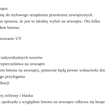
Dostępna w kolorystyce RAL 
gładkie wykończenie.
NCS, z wykończeniem w poły
Bezpieczna i nietoksyczna,
nątrz
Kryjąca już przy jednej warst
wolna od BPA/VOC,
ię do stylowego urządzenia przestrzeni zewnętrznych.
Uniwersalna: Doskonała 
rtyfikowana do długotrwałego
podłóg, parkingów, magazy
u sprawia, że jest to idealny wybór na zewnątrz. Oto kilka
kontaktu ze skórą.
oraz do powłok na odpowied
ądem betonu:
przygotowanej stali.
Zgodność i bezpieczeństwo
eniowanie UV
Zgodna z Rozporządzeniem
nr 305/2011 – Rozporządzen
UE nr 574/2014 – Oznakowa
CE zgodnie z normą EN 150
a indywidualnych wzorów
oraz odpowiednią Deklarac
ezpieczeństwa na zewnątrz
Właściwości Użytkowych (Do
em betonu na zewnątrz, pomocne będą pewne wskazówki dot
go przylegania
ikacji
j ochrony i blasku
epoksydu z wyglądem betonu na zewnątrz odbywa się bezpr