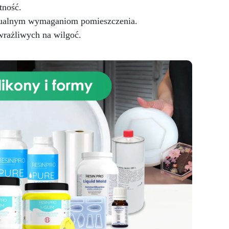
ty,
tność.
na
idualnym wymaganiom pomieszczenia.
m
wrażliwych na wilgoć.
wę
nia
a na
a i
ość
 w
do
e –
e –
 3D
 –
we,