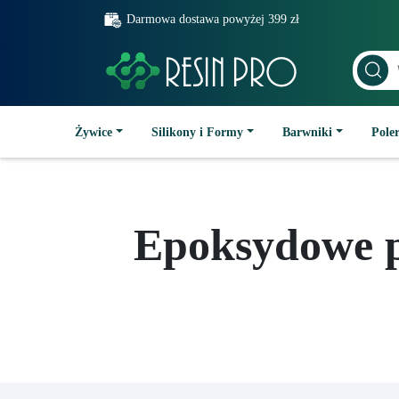
Darmowa dostawa powyżej 399 zł
Żywice
Silikony i Formy
Barwniki
Poler
Epoksydowe p