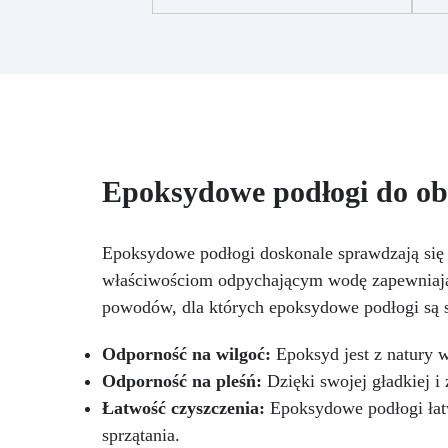
małych dzieł sztuki
Łatwa w
+ 
użyciu (stosunek 3:2), chroniona
two
przed żółknięciem dzięki
specjalnym filtrom UV
Gęsta
p
formuła: nie kapie, utrzymując
mie
precyzyjne i czyste wzory
Utwardza się w 12-24 godziny,
zapewniając błyszczącą i lśniącą
akc
powierzchnię
Epoksydowe podłogi do ob
ży
+
do
Epoksydowe podłogi doskonale sprawdzają się 
de
właściwościom odpychającym wodę zapewniają o
powodów, dla których epoksydowe podłogi są s
Odporność na wilgoć:
Epoksyd jest z natury 
Odporność na pleśń:
Dzięki swojej gładkiej i 
Łatwość czyszczenia:
Epoksydowe podłogi łatw
sprzątania.