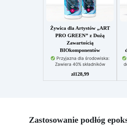
Żywica dla Artystów „ART
PRO GREEN” z Dużą
Zawartością
BIOkomponentów
Przyjazna dla środowiska:
Zawiera 40% składników
d
biologicznych z biomasy,
maj
zł
128,99
zmniejszając wpływ na
środowisko
Wysoka
ni
przejrzystość: Gwarantuje
gładkie i klarowne powierzchnie,
pr
idealne do efektów
za
dekoracyjnych
Wytrzymała i
stabilna: Ochrona przed
me
Zastosowanie podłóg epok
promieniowaniem UV, wilgocią i
zwiększona odporność