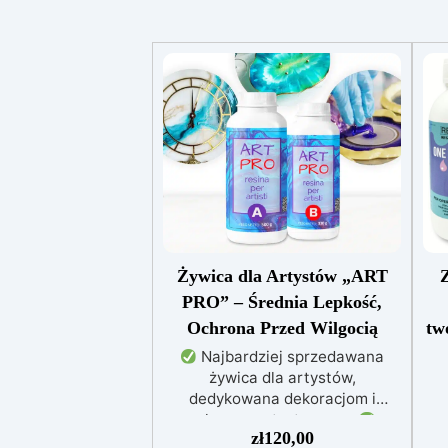
Żywica dla Artystów „ART
Z
PRO” – Średnia Lepkość,
Ochrona Przed Wilgocią
tw
Najbardziej sprzedawana
żywica dla artystów,
dedykowana dekoracjom i
zalewom artystycznym
akc
zł
120,00
Idealna do obrazów, powłok, tac i
ży