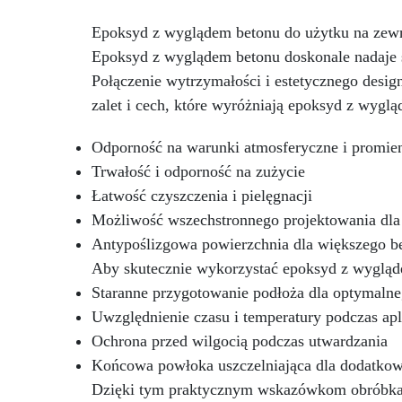
mechaniczna
Łatwa w użyciu:
Niska reakcja egzotermiczna
Epoksyd z wyglądem betonu do użytku na zew
umożliwia zalewy do 1 cm,
Epoksyd z wyglądem betonu doskonale nadaje s
zapobiegając żółknięciu i
ce
Połączenie wytrzymałości i estetycznego design
przegrzewaniu
Szerokie
zastosowanie: Nadaje się do
zalet i cech, które wyróżniają epoksyd z wygl
powłok stołów, tac i małych dzieł
sztuki
Odporność na warunki atmosferyczne i promi
Trwałość i odporność na zużycie
Łatwość czyszczenia i pielęgnacji
Możliwość wszechstronnego projektowania dl
Antypoślizgowa powierzchnia dla większego b
Aby skutecznie wykorzystać epoksyd z wygląd
Staranne przygotowanie podłoża dla optymalne
Uwzględnienie czasu i temperatury podczas apl
Ochrona przed wilgocią podczas utwardzania
Końcowa powłoka uszczelniająca dla dodatkowe
Dzięki tym praktycznym wskazówkom obróbka 