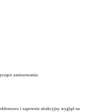
lub
wspaniałe wykończenie
sku.
pozbawione niedoskonałości
wie.
nawet na ciemniejszych
do
żelkotach, które mogą sprawiać
nów
więcej trudności.
nio
:
 UE
iem
nie
4-2
ją
P).
yczące zastosowania:
oblemowo i zapewnia atrakcyjny wygląd na