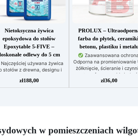
Nietoksyczna żywica
PROLUX – Ultraodporn
epoksydowa do stołów
farba do płytek, ceramiki
Epoxytable 5-FIVE –
betonu, plastiku i metal
doskonałe odlewy do 5 cm
Zaawansowana ochrona
Odporna na promieniowanie 
Najczęściej używana żywica
żółknięcie, ścieranie i czynn
o stołów z drewna, designu i
atmosferyczne. Może być
sterkowania, odpowiednia do
zł
188,00
zł
36,00
nakładana bezpośrednio n
odlewów do 5 cm.
Bardzo
płytki, beton, metal lub inn
ska egzotermia zapewniająca
powierzchnie.
Odpowiedn
bezpieczną pracę bez
do wilgotnych i intensywni
zegrzewania.
Odporna na
użytkowanych miejsc: Specja
rysowania i żółknięcie dzięki
formuła, idealna do środowi
filtrom UV i wysokiej jakości
wymagających najwyższe
chanicznej.
Niska lepkość,
trwałości.
Wszechstronne
sydowych w pomieszczeniach wilgo
eliminująca pęcherzyki
personalizowane wykończen
powietrza i zapewniająca