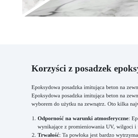
Korzyści z posadzek epok
Epoksydowa posadzka imitująca beton na zewn
Epoksydowa posadzka imitująca beton na zewnąt
wyborem do użytku na zewnątrz. Oto kilka najw
Odporność na warunki atmosferyczne
: E
wynikające z promieniowania UV, wilgoci i 
Trwałość
: Ta powłoka jest bardzo wytrzyma