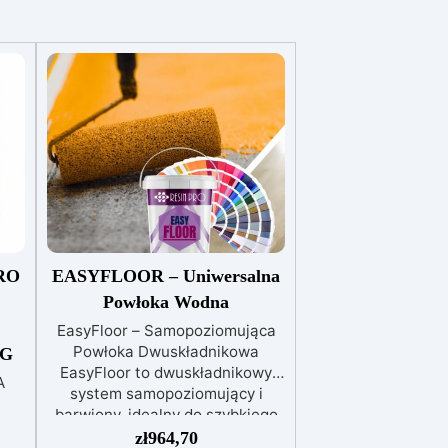
RO
EASYFLOOR – Uniwersalna
Powłoka Wodna
EasyFloor – Samopoziomująca
Powłoka Dwuskładnikowa
KG
EasyFloor to dwuskładnikowy
A
system samopoziomujący i
barwiony, idealny do szybkiego
 KG
odnawiania każdej podłogi.
zł
964,70
A