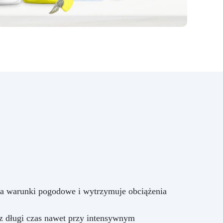
we,
we
i,
le,
or
–
y
ch i
,
lnie
na warunki pogodowe i wytrzymuje obciążenia
ach.
ez długi czas nawet przy intensywnym