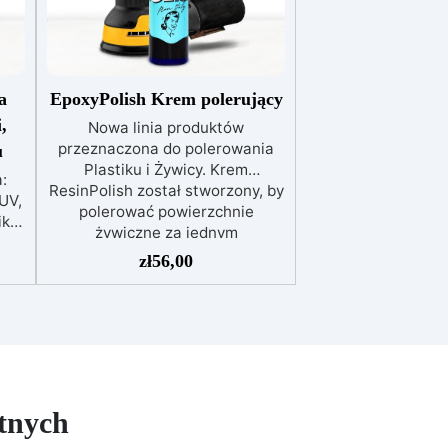
a
EpoxyPolish Krem polerujący
,
Nowa linia produktów
przeznaczona do polerowania
u
Plastiku i Żywicy. Krem
:
ResinPolish został stworzony, by
UV,
polerować powierzchnie
iki
żywiczne za jednym
pociągnięciem. Jest również
zł
56,00
a
idealny do szybkiego usuwania
e
średniozaawansowanego
ia
utleniania, delikatnych
e
zadrapań, skaz i innych
lna
drobnych defektów na żywicznej
sk
powierzchni. Ten krem usuwa
j
defekty pozostawione przez
 i
tnych
środki ścierne o ziarnistości
ie:
P1500 lub mniejszej i pozostawia