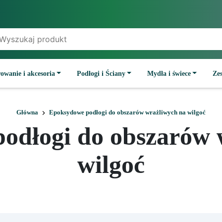
owanie i akcesoria
Podłogi i Ściany
Mydła i świece
Ze
Główna
Epoksydowe podłogi do obszarów wrażliwych na wilgoć
odłogi do obszarów 
wilgoć