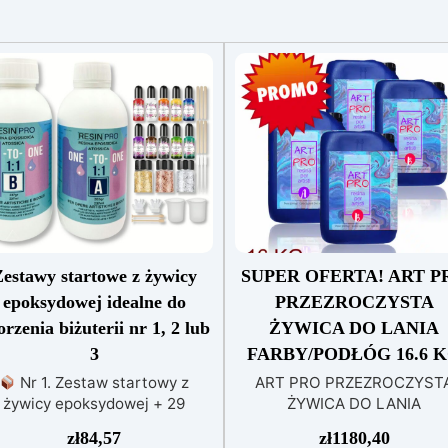
estawy startowe z żywicy
SUPER OFERTA! ART P
epoksydowej idealne do
PRZEZROCZYSTA
orzenia biżuterii nr 1, 2 lub
ŻYWICA DO LANIA
3
FARBY/PODŁÓG 16.6 
Nr 1. Zestaw startowy z
ART PRO PRZEZROCZYST
żywicy epoksydowej + 29
ŻYWICA DO LANIA
esoriów:500 g przezroczystej
FARBY/PODŁÓG 16.6 KG (8.3
zł
84,57
zł
1180,40
wicy epoksydowej One to One
+ 8.3 KG) PRZEZROCZYST