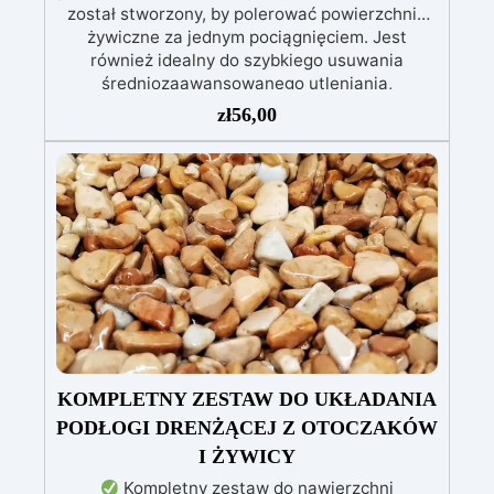
został stworzony, by polerować powierzchnie
żywiczne za jednym pociągnięciem. Jest
również idealny do szybkiego usuwania
średniozaawansowanego utleniania,
delikatnych zadrapań, skaz i innych drobnych
zł
56,00
defektów na żywicznej powierzchni. Ten krem
usuwa defekty pozostawione przez środki
ścierne o ziarnistości P1500 lub mniejszej i
pozostawia wspaniałe wykończenie
pozbawione niedoskonałości nawet na
ciemniejszych żelkotach, które mogą sprawiać
więcej trudności.
KOMPLETNY ZESTAW DO UKŁADANIA
PODŁOGI DRENŻĄCEJ Z OTOCZAKÓW
I ŻYWICY
Kompletny zestaw do nawierzchni