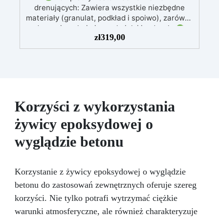
drenujących: Zawiera wszystkie niezbędne
materiały (granulat, podkład i spoiwo), zarówno
do powierzchni pieszych, jak i jezdnych.
zł
319,00
Łatwy w aplikacji: Szczegółowe instrukcje
zapewniają doskonałe rezultaty, nawet bez
doświadczenia, z bezpłatną pomocą
wideo/telefoniczną.
Ekonomiczny i szybki:
Odnawia powierzchnie przy minimalnym
koszcie, unikając kosztownych prac
naprawczych, w zaledwie 24 godziny.
Korzyści z wykorzystania
Wszechstronny i personalizowany: Nadaje się
żywicy epoksydowej o
do betonu, cementu, starych nawierzchni i
ziemi utwardzonej (po wcześniejszej
wyglądzie betonu
konsultacji).
Żywice odporne na upływ
czasu: Nowoczesne żywice gwarantują
odporność na ścieranie i stabilność koloru
Korzystanie z żywicy epoksydowej o wyglądzie
przez wiele lat.
betonu do zastosowań zewnętrznych oferuje szereg
korzyści. Nie tylko potrafi wytrzymać ciężkie
warunki atmosferyczne, ale również charakteryzuje