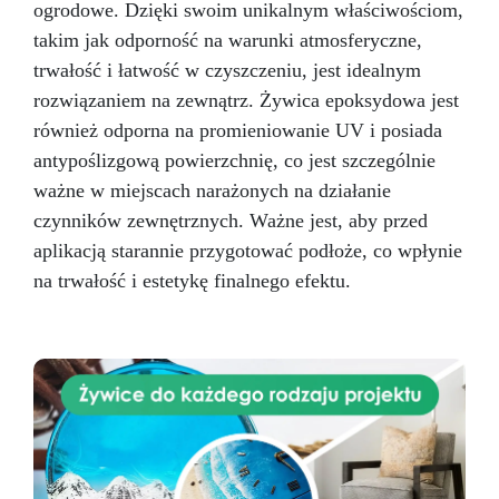
ogrodowe. Dzięki swoim unikalnym właściwościom,
tworzenia unikatowych i profesjonalnych
projektów. Tabela zastosowań Branża
takim jak odporność na warunki atmosferyczne,
Zastosowania Twardość Shore A Linia
trwałość i łatwość w czyszczeniu, jest idealnym
produktów Rękodzieło i modelarstwo
rozwiązaniem na zewnątrz. Żywica epoksydowa jest
Jubilerstwo, miniatury, mydła i kosmetyki stałe
10–20 Pure Mold Sztuka i rzeźba Rzeźby,
również odporna na promieniowanie UV i posiada
artystyczne odlewy 20–30 Pure Mold
antypoślizgową powierzchnię, co jest szczególnie
Budownictwo i konstrukcje Formy do betonu,
ważne w miejscach narażonych na działanie
kamienie dekoracyjne 30 Pure Mold
czynników zewnętrznych. Ważne jest, aby przed
Prototypowanie Szybkie prototypy, części
mechaniczne 30 Pure Mold Film i efekty
aplikacją starannie przygotować podłoże, co wpłynie
specjalne Protezy i efekty sceniczne 10 Pure
na trwałość i estetykę finalnego efektu.
Mold Dane techniczne: Kolor: Przeźroczysty
Gęstość (g/cm³): 1,08 Lepkość (mPa·s): Część
A: 5000±1000 Część B: 4500±1000 Proporcje
mieszania (A:B): 1:1 (waga) Czas pracy (25 °C):
30–40 minut Czas utwardzania (25 °C): 3–5
godzin Twardość Shore A: 10±2 Wydłużenie (%):
450 Wytrzymałość na rozciąganie (MPa): 3,2
Instrukcje użycia i wskazówki techniczne
Przygotowanie mieszanki: Wymieszaj część A