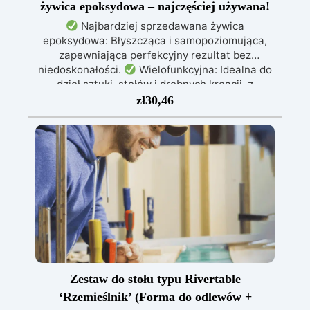
żywica epoksydowa – najczęściej używana!
Najbardziej sprzedawana żywica
epoksydowa: Błyszcząca i samopoziomująca,
zapewniająca perfekcyjny rezultat bez
niedoskonałości.
Wielofunkcyjna: Idealna do
dzieł sztuki, stołów i drobnych kreacji, z
możliwością wylewania od 1 mm do 2 cm.
zł
30,46
Odporna na zarysowania i promieniowanie UV:
Gwarantuje trwałe, intensywne i nienaruszone
prace, które nie żółkną z biegiem czasu.
Niska lepkość i formuła przeciwbąbelkowa: Dla
perfekcyjnych rezultatów, idealna do wlewania
do form i zatapiania.
Certyfikowana jako
bezpieczna po utwardzeniu: Bezpieczna w
kontakcie ze skórą, wolna od BPA i VoC,
zapewniając bezpieczeństwo i wysoką jakość.
Zestaw do stołu typu Rivertable
‘Rzemieślnik’ (Forma do odlewów +