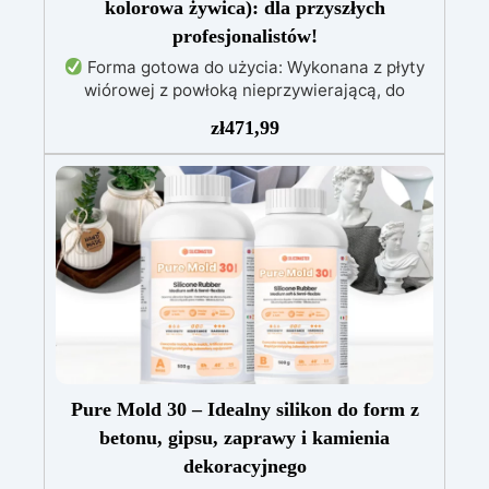
kolorowa żywica): dla przyszłych
profesjonalistów!
Forma gotowa do użycia: Wykonana z płyty
wiórowej z powłoką nieprzywierającą, do
tworzenia stołów o grubości do 10 cm.
Żywica
zł
471,99
epoksydowa wysokiej jakości: 1,6 kg
przezroczystej, samopoziomującej żywicy
odpornej na promieniowanie UV, łatwej do
wylania.
Pełny zestaw: Zawiera drewno
świerkowe impregnowane, barwniki (biały,
czarny, czerwony, niebieski, żółty), wagę i
narzędzia do mieszania.
Łatwy montaż:
Forma już zmontowana, gotowa do użycia,
oszczędzając czas i zapewniając precyzję.
Pure Mold 30 – Idealny silikon do form z
betonu, gipsu, zaprawy i kamienia
dekoracyjnego