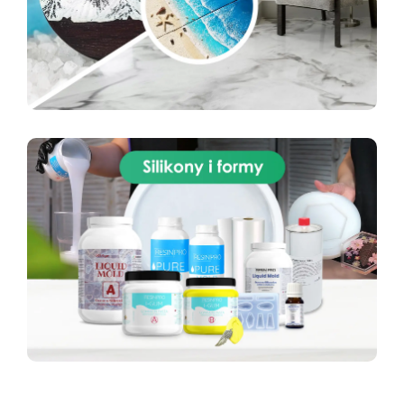
(przeźroczystą) z częścią B (przeźroczystą) w
proporcji 1:1 wagowo. Na przykład 100 g części
A z 100 g części B. Użyj precyzyjnej wagi.
Naczynie do mieszania: Czyste, suche i wolne
od tłuszczu. Mieszanie: Mieszaj powoli czystą
szpatułką, zbierając mieszankę z boków i dna
naczynia, aby uzyskać jednorodną masę. Unikaj
powstawania pęcherzyków powietrza.
Wlewanie: Wlej silikon powoli z jednego punktu,
pozwalając materiałowi naturalnie wypełnić
formę bez powietrza. Odpowietrzanie
(opcjonalnie): Dla bardzo drobnych detali
zaleca się użycie komory próżniowej.
Utwardzanie: Przy 25 °C czas pracy ok. 30–40
minut, następnie pozostaw do utwardzenia.
Wyjmowanie i pielęgnacja formy: Po całkowitym
utwardzeniu delikatnie wyjmij model z formy.
Formy myj letnią wodą z delikatnym mydłem.
Przechowuj w suchym, chłodnym miejscu z dala
od światła słonecznego. Aby przedłużyć
żywotność formy, stosuj olej silikonowy po
każdym użyciu. Dodatkowe wskazówki: