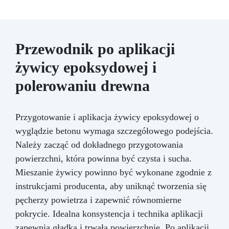
Zalecana grubość ścianek: Małe formy: co
najmniej 5 mm Duże formy: stosuj ramkę
usztywniającą z gipsu lub żywicy Materiały
kompatybilne: Żywice epoksydowe, poliuretan,
Przewodnik po aplikacji
gips, cement, wosk, mydło i inne materiały
stałe. Ograniczenia: Nie nadaje się do form
żywicy epoksydowej i
narażonych na temperatury powyżej +250 °C
polerowaniu drewna
oraz na agresywne chemikalia niekompatybilne
z silikonem.
Przygotowanie i aplikacja żywicy epoksydowej o
wyglądzie betonu wymaga szczegółowego podejścia.
Należy zacząć od dokładnego przygotowania
powierzchni, która powinna być czysta i sucha.
Mieszanie żywicy powinno być wykonane zgodnie z
instrukcjami producenta, aby uniknąć tworzenia się
pęcherzy powietrza i zapewnić równomierne
pokrycie. Idealna konsystencja i technika aplikacji
zapewnią gładką i trwałą powierzchnię. Po aplikacji