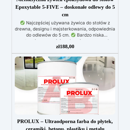
Epoxytable 5-FIVE – doskonałe odlewy do 5
cm
Najczęściej używana żywica do stołów z
drewna, designu i majsterkowania, odpowiednia
do odlewów do 5 cm.
Bardzo niska
egzotermia zapewniająca bezpieczną pracę bez
zł
188,00
przegrzewania.
Odporna na zarysowania i
żółknięcie dzięki filtrom UV i wysokiej jakości
mechanicznej.
Niska lepkość, eliminująca
pęcherzyki powietrza i zapewniająca gładkie
wykończenie.
Bezpieczna i nietoksyczna,
wolna od BPA/VOC, certyfikowana do
długotrwałego kontaktu ze skórą.
PROLUX – Ultraodporna farba do płytek,
ceramiki, betonu, plastiku i metalu