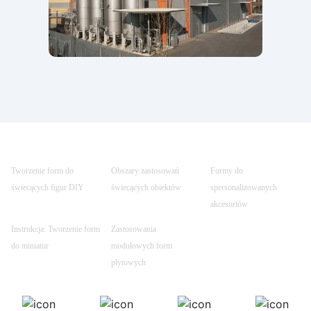
Tworzenie form do
Obszary zastosowań
Formy do
świecących figur DIY
świecących obiektów
spersonalizowanych
akcesoriów
Instrukcja: Tworzenie form
Zastosowania
do miniatur
modułowych form
płytowych