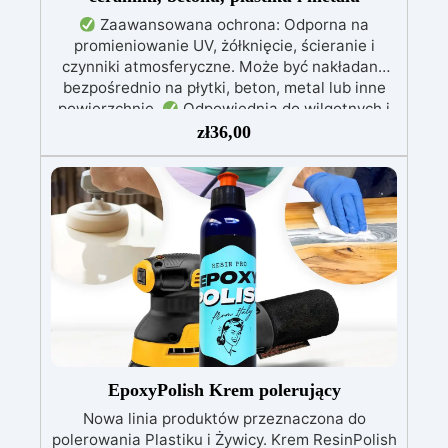
Zaawansowana ochrona: Odporna na
promieniowanie UV, żółknięcie, ścieranie i
czynniki atmosferyczne. Może być nakładana
bezpośrednio na płytki, beton, metal lub inne
powierzchnie.
Odpowiednia do wilgotnych i
intensywnie użytkowanych miejsc: Specjalna
zł
36,00
formuła, idealna do środowisk wymagających
najwyższej trwałości.
Wszechstronne i
personalizowane wykończenie: Dostępna w
kolorystyce RAL lub NCS, z wykończeniem w
połysku. Kryjąca już przy jednej warstwie.
Uniwersalna: Doskonała do podłóg, parkingów,
magazynów oraz do powłok na odpowiednio
przygotowanej stali.
Zgodność i
bezpieczeństwo: Zgodna z Rozporządzeniem
UE nr 305/2011 – Rozporządzeniem UE nr
574/2014 – Oznakowanie CE zgodnie z normą
EN 1504-2 oraz odpowiednią Deklaracją
EpoxyPolish Krem polerujący
Właściwości Użytkowych (DoP).
Nowa linia produktów przeznaczona do
polerowania Plastiku i Żywicy. Krem ResinPolish