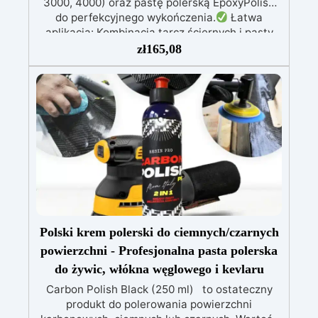
3000, 4000) oraz pastę polerską EpoxyPolish
do perfekcyjnego wykończenia.
Łatwa
aplikacja: Kombinacja tarcz ściernych i pasty
polerskiej zapewnia prostą i skuteczną
zł
165,08
polerowanie powierzchni z żywicy.
Stopniowe
kroki: Zacznij od niższych gradacji, aby usunąć
niedoskonałości, a zakończ na gradacji 4000,
uzyskując wysokiej jakości błyszczące
wykończenie.
Wykończenie satynowe lub
błyszczące: Aby uzyskać wykończenie
błyszczące, nałóż pastę EpoxyPolish; dla
wykończenia satynowego, dokładnie spłucz i
użyj Olio Cera Dura Satinata Osmo.
Szerokie
pokrycie: Zestaw pokrywa około 2 m²
powierzchni z żywicy, idealny do projektów DIY
lub profesjonalnych.
Polski krem ​​polerski do ciemnych/czarnych
powierzchni - Profesjonalna pasta polerska
do żywic, włókna węglowego i kevlaru
Carbon Polish Black (250 ml) to ostateczny
produkt do polerowania powierzchni