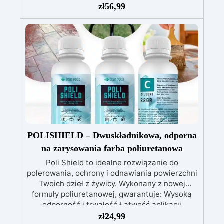
delikatnych zadrapań, skaz i innych drobnych
zł
56,99
defektów na żywicznej powierzchni. Ten krem
usuwa defekty pozostawione przez środki
ścierne o ziarnistości P1500 lub mniejszej i
pozostawia wspaniałe wykończenie
pozbawione niedoskonałości nawet na
ciemniejszych żelkotach, które mogą sprawiać
więcej trudności.
POLISHIELD – Dwuskładnikowa, odporna
na zarysowania farba poliuretanowa
Poli Shield to idealne rozwiązanie do
polerowania, ochrony i odnawiania powierzchni
Twoich dzieł z żywicy. Wykonany z nowej
formuły poliuretanowej, gwarantuje: Wysoką
odporność i trwałość Łatwość aplikacji
Gwarantowane bezpieczeństwo podczas
zł
24,99