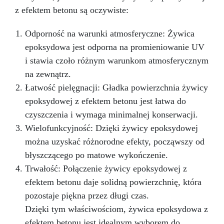
to niezbędny dodatek, który zapewni ci
z efektem betonu są oczywiste:
doskonały efekt bez użycia elektrycznych
polerek. Co jeszcze czekasz? Kup teraz!
Odporność na warunki atmosferyczne: Żywica
epoksydowa jest odporna na promieniowanie UV
i stawia czoło różnym warunkom atmosferycznym
na zewnątrz.
Łatwość pielęgnacji: Gładka powierzchnia żywicy
epoksydowej z efektem betonu jest łatwa do
czyszczenia i wymaga minimalnej konserwacji.
Wielofunkcyjność: Dzięki żywicy epoksydowej
można uzyskać różnorodne efekty, począwszy od
błyszczącego po matowe wykończenie.
Trwałość: Połączenie żywicy epoksydowej z
efektem betonu daje solidną powierzchnię, która
pozostaje piękna przez długi czas.
Dzięki tym właściwościom, żywica epoksydowa z
efektem betonu jest idealnym wyborem do