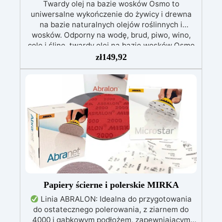
Twardy olej na bazie wosków Osmo to
uniwersalne wykończenie do żywicy i drewna
na bazie naturalnych olejów roślinnych i
wosków. Odporny na wodę, brud, piwo, wino,
colę i ślinę, twardy olej na bazie wosków Osmo
jest mikroporowaty i tworzy molekularne
zł
149,92
wiązania z drewnem, dzięki czemu nie pęka ani
nie łuszczy się. Nowa, zaawansowana formuła
twardego oleju na bazie wosków Osmo została
specjalnie opracowana w Niemczech, aby
twardy olej na bazie wosków Osmo był
pierwszym woskiem na rynku europejskim,
który można łatwo nakładać pędzlem lub
wałkiem, bez potrzeby polerowania! Może być
stosowany do napraw punktowych i / lub
odnawiania / renowacji bez konieczności
szlifowania, dzięki czemu żywica lub drewno nie
będą już wymagały całkowitego szlifowania i
Papiery ścierne i polerskie MIRKA
powtórnego wykończenia.
Linia ABRALON: Idealna do przygotowania
do ostatecznego polerowania, z ziarnem do
4000 i gąbkowym podłożem, zapewniającym