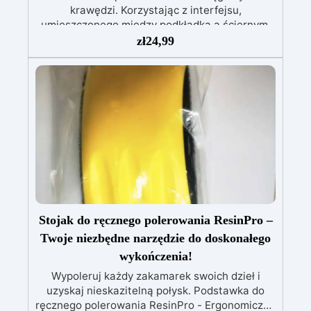
krawędzi. Korzystając z interfejsu,
umieszczonego między podkładką a ściernym,
uzyskuje się bardziej miękkie szlifowanie. 1
zł
24,99
opakowanie zawiera 1 sztukę.
Stojak do ręcznego polerowania ResinPro –
Twoje niezbędne narzędzie do doskonałego
wykończenia!
Wypoleruj każdy zakamarek swoich dzieł i
uzyskaj nieskazitelną połysk. Podstawka do
ręcznego polerowania ResinPro - Ergonomiczne