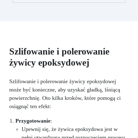
użytkowania Ekonomiczność i wygodę w
utrzymaniu powierzchni Nie trać czasu i
pieniędzy na produkty niskiej jakości. Wybierz
Poli Shield, aby chronić i odnawiać swoje dzieła
z żywicy w sposób trwały, łatwy i bezpieczny.
Kup teraz swoje opakowanie poliuretanowego
lakieru odpornym na zarysowania!
Szlifowanie i polerowanie
żywicy epoksydowej
Szlifowanie i polerowanie żywicy epoksydowej
może być konieczne, aby uzyskać gładką, lśniącą
powierzchnię. Oto kilka kroków, które pomogą ci
osiągnąć ten efekt:
Przygotowanie
:
Upewnij się, że żywica epoksydowa jest w
pełni utwardzona przed rozpoczęciem procesu