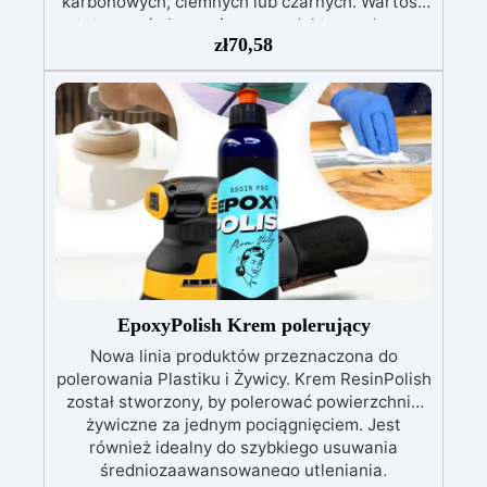
karbonowych, ciemnych lub czarnych. Wartość
estetyczna i ekonomiczna produktu węglowego
zł
70,58
jest wysoka, dlatego istotne jest, aby
powierzchnię pokryć specjalnymi i
dedykowanymi produktami, które uwydatnią
piękno „węglowego wyglądu”. Unikanie
„ogólnych” produktów, które mogą zrujnować
wykonaną pracę, nie nadają połysku lub, co
gorsza, nie są w stanie usunąć dogłębnie rys.
ŁATWE DO NAKŁADANIA I USUWANIA
MIESZALNY Z WODĄ BEZWONNY NIE MA
BIAŁYCH CZĘŚCI Z TWORZYW SZTUCZNYCH
NIE ZAWIERA SILIKONÓW BARDZO MAŁY
WPŁYW NA ŚRODOWISKO Pasta polerska
Carbon Polish Pro Black została opracowana w
EpoxyPolish Krem polerujący
kolorze czarnym, aby zagwarantować
Nowa linia produktów przeznaczona do
doskonałe wykończenie bez białych kropek,
polerowania Plastiku i Żywicy. Krem ResinPolish
typowych dla zwykłych past ściernych, dlatego
został stworzony, by polerować powierzchnie
może być stosowana do wszystkich ciemnych
żywiczne za jednym pociągnięciem. Jest
powierzchni (zwłaszcza pokrytych żywicą).
również idealny do szybkiego usuwania
średniozaawansowanego utleniania,