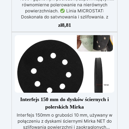
równomierne polerowanie na nierównych
powierzchniach.
Linia MICROSTAT:
Doskonała do satynowania i szlifowania, z
ziarnem do 1500 i 15 otworami do odciągania
zł
8,81
cząsteczek, co poprawia jakość obróbki.
Linia ABRANET: Stosowana do wstępnego
szlifowania, z ziarnem do 320 i oddychającym
podłożem, które zmniejsza pylenie i poprawia
widoczność.
Wysoka jakość: Papier ścierny i
akcesoria polerskie MIRKA wybrane przez
ResinPro dla doskonałych i profesjonalnych
rezultatów.
Wszechstronność i wydajność:
Odpowiednie do szerokiego zakresu
zastosowań, od ostatecznego polerowania po
wstępne szlifowanie, dla powierzchni
żywicznych.
Interfejs 150 mm do dysków ściernych i
polerskich Mirka
Interfejs 150mm o grubości 10 mm, używany w
połączeniu z dyskami ściernymi Mirka NET do
szlifowania powierzchni i zaokrąglonych