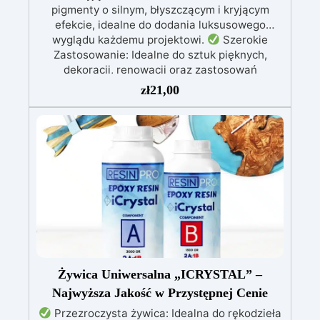
pigmenty o silnym, błyszczącym i kryjącym
efekcie, idealne do dodania luksusowego
wyglądu każdemu projektowi.
Szerokie
Zastosowanie: Idealne do sztuk pięknych,
dekoracji, renowacji oraz zastosowań
przemysłowych, zapewniają profesjonalne
zł
21,00
rezultaty w różnych dziedzinach.
Dostępne
Kolory: W tym aluminium, bogate złoto, miedź,
pozwalają na tworzenie wyrafinowanych i
eleganckich efektów w każdym projekcie.
Wszechstronność: Łatwe do dodania do żywic,
farb lub lakierów, aby uzyskać niezwykłe
metaliczne efekty na różnych powierzchniach.
Idealne do DIY: Doskonałe do decoupage,
tworzenia dekoracji i wzbogacania projektów
rękodzielniczych o unikalny akcent.
Żywica Uniwersalna „ICRYSTAL” –
Najwyższa Jakość w Przystępnej Cenie
Przezroczysta żywica: Idealna do rękodzieła