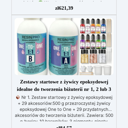
projektów.
Wysoka odporność mechaniczna
zł
621,39
na zarysowania i zużycie, zapewniająca
długowieczność.
Zaawansowana ochrona UV,
zapobiegająca żółknięciu w czasie.
Formuła o
niskiej lepkości, umożliwiająca dłuższą obróbkę
i łatwe poprawki.
Zestawy startowe z żywicy epoksydowej
idealne do tworzenia biżuterii nr 1, 2 lub 3
Nr 1. Zestaw startowy z żywicy epoksydowej
+ 29 akcesoriów:500 g przezroczystej żywicy
epoksydowej One to One + 29 przydatnych
akcesoriów do tworzenia biżuterii. Zawiera: 500
g żywicy, 10 barwników, 3 pigmenty, pipety,
patyczki do mieszania, rękawiczki i kubeczki.