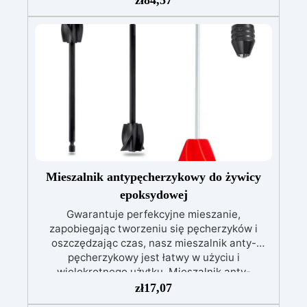
zł
84,57
Nr 2. Zestaw startowy z żywicy epoksydowej
+ 100 akcesoriów:500 g przezroczystej żywicy
epoksydowej One to One + 100 przydatnych
akcesoriów do tworzenia biżuterii. Zawiera: 500
g żywicy, 12 dodatków dekoracyjnych, suszone
kwiaty, silikonową formę z literami, breloczki,
końcówki do miniwiertarki, ponad 100
elementów.
Mieszalnik antypęcherzykowy do żywicy
epoksydowej
Gwarantuje perfekcyjne mieszanie,
zapobiegając tworzeniu się pęcherzyków i
oszczędzając czas, nasz mieszalnik anty-
pęcherzykowy jest łatwy w użyciu i
wielokrotnego użytku. Mieszalnik anty-
pęcherzykowy do mieszania żywicy
zł
17,07
epoksydowej to wysokiej jakości narzędzie,