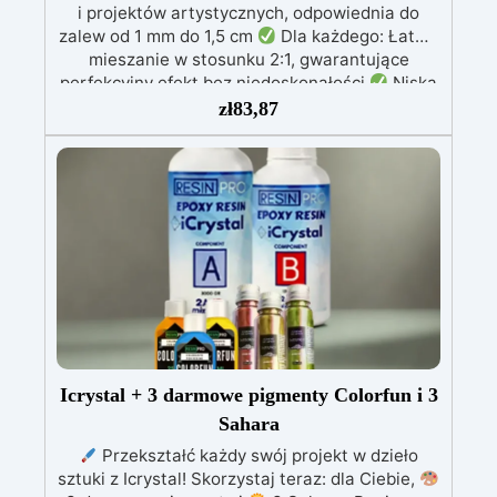
i projektów artystycznych, odpowiednia do
zalew od 1 mm do 1,5 cm
Dla każdego: Łatwe
mieszanie w stosunku 2:1, gwarantujące
perfekcyjny efekt bez niedoskonałości
Niska
lepkość: Zapewnia odlewy bez pęcherzyków,
zł
83,87
kompatybilna z drewnem, silikonem, szkłem,
metalem i innymi materiałami
Bezpieczna po
utwardzeniu: Nietoksyczna, bezpieczna dla
skóry, wolna od BPA i rozpuszczalników (VOC
Free)
Błyszcząca i samopoziomująca: Z
filtrami UV przeciw żółknięciu dla trwałego i
lśniącego wykończenia
Icrystal + 3 darmowe pigmenty Colorfun i 3
Sahara
Przekształć każdy swój projekt w dzieło
sztuki z Icrystal! Skorzystaj teraz: dla Ciebie,