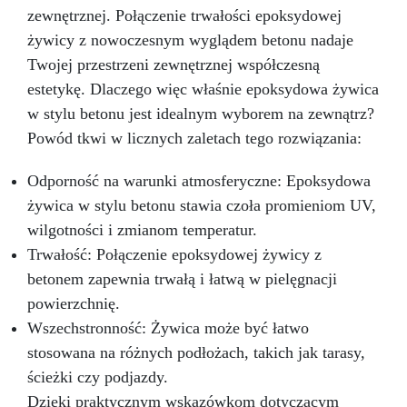
pomysły w rzeczywistość – Rób rzemiosło z
Stoły i powłoki ochronne do użytku
zewnętrznej. Połączenie trwałości epoksydowej
zewnętrznego. Podłogi artystyczne. Dostępne
Żywicą ICRYSTAL! Kup Teraz i Zanurz Się w
żywicy z nowoczesnym wyglądem betonu nadaje
kolory: Aluminium Złoto Miedź Ożyw swoje
Świat Kreatywności!
Twojej przestrzeni zewnętrznej współczesną
projekty naszymi pigmentami metalicznymi.
Wybierz spośród różnorodnej gamy kolorów i
estetykę. Dlaczego więc właśnie epoksydowa żywica
dodaj odrobinę luksusu do swoich projektów.
w stylu betonu jest idealnym wyborem na zewnątrz?
Stwórz niepowtarzalne i trwałe dzieła sztuki
Powód tkwi w licznych zaletach tego rozwiązania:
dzięki naszym pigmentom metalicznym o
wysokim połysku!
Odporność na warunki atmosferyczne: Epoksydowa
żywica w stylu betonu stawia czoła promieniom UV,
wilgotności i zmianom temperatur.
Trwałość: Połączenie epoksydowej żywicy z
betonem zapewnia trwałą i łatwą w pielęgnacji
powierzchnię.
Wszechstronność: Żywica może być łatwo
stosowana na różnych podłożach, takich jak tarasy,
ścieżki czy podjazdy.
Dzięki praktycznym wskazówkom dotyczącym