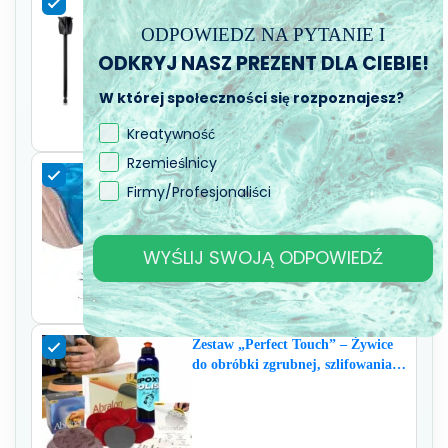
Mieszalnik antypęcherzykowy do
żywicy epoksydowej
ODPOWIEDZ NA PYTANIE I
ODKRYJ NASZ PREZENT DLA CIEBIE!
W której społeczności się rozpoznajesz?
Kreatywność
Rzemieślnicy
SAHARA - Metaliczny pigment do
Firmy/Profesjonaliści
żywicy
WYŚLIJ SWOJĄ ODPOWIEDŹ
Zestaw „Perfect Touch” – Żywice
do obróbki zgrubnej, szlifowania i
polerowania – wszystko w jednym
zestawie, dla doskonałego
rezultatu!