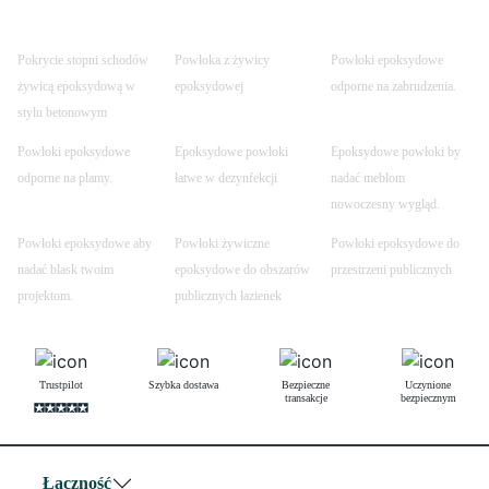
Pokrycie stopni schodów
Powłoka z żywicy
Powłoki epoksydowe
żywicą epoksydową w
epoksydowej
odporne na zabrudzenia.
stylu betonowym
Powłoki epoksydowe
Epoksydowe powłoki
Epoksydowe powłoki by
odporne na plamy.
łatwe w dezynfekcji
nadać meblom
nowoczesny wygląd.
Powłoki epoksydowe aby
Powłoki żywiczne
Powłoki epoksydowe do
nadać blask twoim
epoksydowe do obszarów
przestrzeni publicznych
projektom.
publicznych łazienek
Trustpilot
Szybka dostawa
Bezpieczne
Uczynione
transakcje
bezpiecznym
Łączność