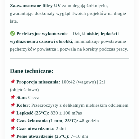
Zaawansowane filtry UV
zapobiegają żółknięciu,
gwarantując doskonały wygląd Twoich projektów na długie
lata.
Perfekcyjne wykończenie
– Dzięki
niskiej lepkości
i
wydłużonemu czasowi obróbki
, minimalizuje powstawanie
pęcherzyków powietrza i pozwala na korekty podczas pracy.
Dane techniczne:
Proporcja mieszania:
100:42 (wagowo) | 2:1
(objętościowo)
Stan:
Ciecz
Kolor:
Przezroczysty z delikatnym niebieskim odcieniem
Lepkość (25°C):
830 ± 100 mPas
Czas żelowania (1 mm, 25°C):
48 godzin
Czas utwardzania:
2 dni
Pełne utwardzenie (25°C):
7–10 dni