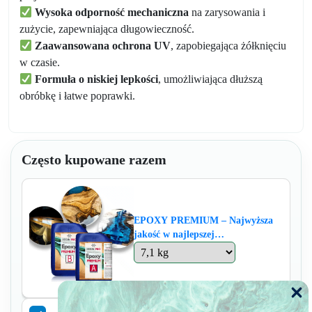
Wysoka odporność mechaniczna
na zarysowania i
zużycie, zapewniająca długowieczność.
Zaawansowana ochrona UV
, zapobiegająca żółknięciu
w czasie.
Formuła o niskiej lepkości
, umożliwiająca dłuższą
obróbkę i łatwe poprawki.
Często kupowane razem
EPOXY PREMIUM – Najwyższa
jakość w najlepszej
cenie! Doskonałe odlewy do 7,5 cm