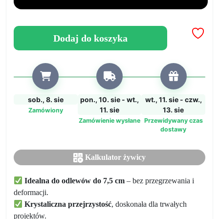
najlepszej
cenie! Doskonałe
odlewy
Dodaj do koszyka
do
7,5
cm
sob., 8. sie
pon., 10. sie - wt.,
wt., 11. sie - czw.,
11. sie
13. sie
Zamówiony
Zamówienie wysłane
Przewidywany czas
dostawy
Kalkulator żywicy
Idealna do odlewów do 7,5 cm
– bez przegrzewania i
deformacji.
Krystaliczna przejrzystość
, doskonała dla trwałych
projektów.