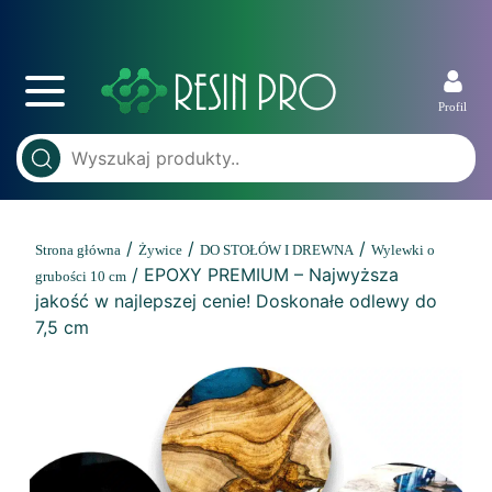
Profil
/
/
/
Strona główna
Żywice
DO STOŁÓW I DREWNA
Wylewki o
/ EPOXY PREMIUM – Najwyższa
grubości 10 cm
jakość w najlepszej cenie! Doskonałe odlewy do
7,5 cm