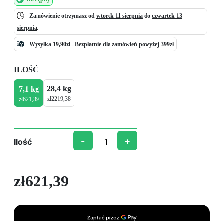
Zamówienie otrzymasz od
wtorek 11 sierpnia
do
czwartek 13
sierpnia
.
Wysyłka 19,90zł -
Bezpłatnie
dla zamówień powyżej 399zł
ILOŚĆ
28,4 kg
7,1 kg
zł
2219,38
zł
621,39
-
+
Ilość
ilość
EPOXY
PREMIUM
zł
621,39
–
Najwyższa
jakość
w