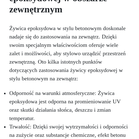
ziemi utwardzonej (po wcześniejszej
zewnętrznym
konsultacji).
Żywice odporne na upływ
czasu: Nowoczesne żywice gwarantują
odporność na ścieranie i stabilność koloru
Żywica epoksydowa w stylu betonowym doskonale
przez wiele lat.
nadaje się do zastosowania na zewnątrz. Dzięki
swoim specjalnym właściwościom oferuje wiele
zalet i możliwości, aby stylowo urządzić przestrzeń
zewnętrzną. Oto kilka istotnych punktów
dotyczących zastosowania żywicy epoksydowej w
stylu betonowym na zewnątrz:
Odporność na warunki atmosferyczne: Żywica
epoksydowa jest odporna na promieniowanie UV
oraz skutki działania słońca, deszczu i zmian
temperatur.
Trwałość: Dzięki swojej wytrzymałości i odporności
na zużycie oraz substancje chemiczne, efekt betonu