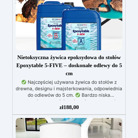
Nietoksyczna żywica epoksydowa do stołów
Epoxytable 5-FIVE – doskonałe odlewy do 5
cm
Najczęściej używana żywica do stołów z
drewna, designu i majsterkowania, odpowiednia
do odlewów do 5 cm.
Bardzo niska
egzotermia zapewniająca bezpieczną pracę bez
zł
188,00
przegrzewania.
Odporna na zarysowania i
żółknięcie dzięki filtrom UV i wysokiej jakości
mechanicznej.
Niska lepkość, eliminująca
pęcherzyki powietrza i zapewniająca gładkie
wykończenie.
Bezpieczna i nietoksyczna,