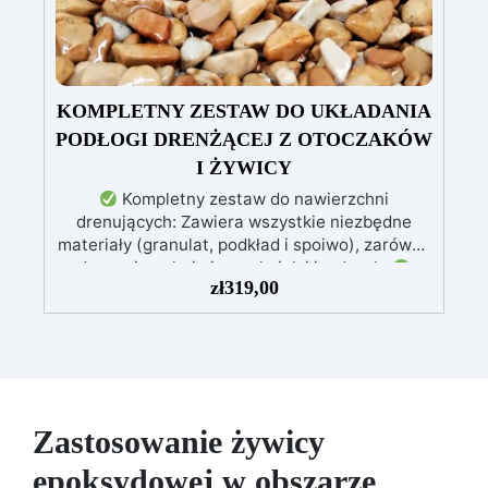
KOMPLETNY ZESTAW DO UKŁADANIA
PODŁOGI DRENŻĄCEJ Z OTOCZAKÓW
I ŻYWICY
Kompletny zestaw do nawierzchni
drenujących: Zawiera wszystkie niezbędne
materiały (granulat, podkład i spoiwo), zarówno
do powierzchni pieszych, jak i jezdnych.
zł
319,00
Łatwy w aplikacji: Szczegółowe instrukcje
zapewniają doskonałe rezultaty, nawet bez
doświadczenia, z bezpłatną pomocą
wideo/telefoniczną.
Ekonomiczny i szybki:
Odnawia powierzchnie przy minimalnym
koszcie, unikając kosztownych prac
naprawczych, w zaledwie 24 godziny.
Zastosowanie żywicy
Wszechstronny i personalizowany: Nadaje się
epoksydowej w obszarze
do betonu, cementu, starych nawierzchni i