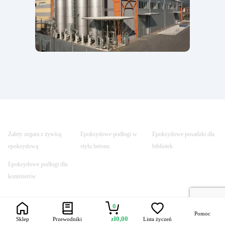
Zalety zegara z żywicą
Epoksydowe podłogi w
Epoksydowe posadzki dla
epoksydową
stylu betonu
bibliotek
Epoksydowe podłogi dla
kontenerów
0
Pomoc
Trustpilot
Szybka dostawa
Bezpieczne
Uczynione
zł
0,00
Sklep
Przewodniki
Lista życzeń
transakcje
bezpiecznym