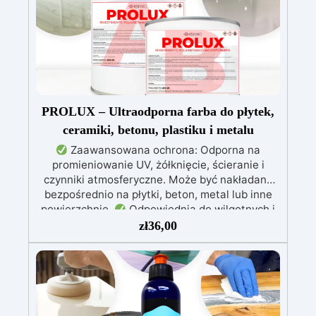
wolna od BPA/VOC, certyfikowana do
długotrwałego kontaktu ze skórą.
PROLUX – Ultraodporna farba do płytek,
ceramiki, betonu, plastiku i metalu
Zaawansowana ochrona: Odporna na
promieniowanie UV, żółknięcie, ścieranie i
czynniki atmosferyczne. Może być nakładana
bezpośrednio na płytki, beton, metal lub inne
powierzchnie.
Odpowiednia do wilgotnych i
intensywnie użytkowanych miejsc: Specjalna
zł
36,00
formuła, idealna do środowisk wymagających
najwyższej trwałości.
Wszechstronne i
personalizowane wykończenie: Dostępna w
kolorystyce RAL lub NCS, z wykończeniem w
połysku. Kryjąca już przy jednej warstwie.
Uniwersalna: Doskonała do podłóg, parkingów,