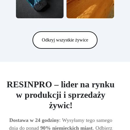
Odkryj wszystkie żywice
RESINPRO – lider na rynku
w produkcji i sprzedaży
żywic!
Dostawa w 24 godziny
: Wysyłamy tego samego
dnia do ponad
90% niemieckich miast
. Odbierz