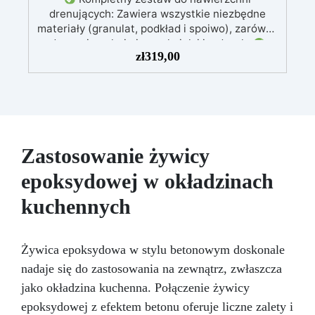
drenujących: Zawiera wszystkie niezbędne
materiały (granulat, podkład i spoiwo), zarówno
do powierzchni pieszych, jak i jezdnych.
zł
319,00
Łatwy w aplikacji: Szczegółowe instrukcje
zapewniają doskonałe rezultaty, nawet bez
doświadczenia, z bezpłatną pomocą
wideo/telefoniczną.
Ekonomiczny i szybki:
Odnawia powierzchnie przy minimalnym
koszcie, unikając kosztownych prac
naprawczych, w zaledwie 24 godziny.
Zastosowanie żywicy
Wszechstronny i personalizowany: Nadaje się
epoksydowej w okładzinach
do betonu, cementu, starych nawierzchni i
ziemi utwardzonej (po wcześniejszej
kuchennych
konsultacji).
Żywice odporne na upływ
czasu: Nowoczesne żywice gwarantują
odporność na ścieranie i stabilność koloru
Żywica epoksydowa w stylu betonowym doskonale
przez wiele lat.
nadaje się do zastosowania na zewnątrz, zwłaszcza
jako okładzina kuchenna. Połączenie żywicy
epoksydowej z efektem betonu oferuje liczne zalety i