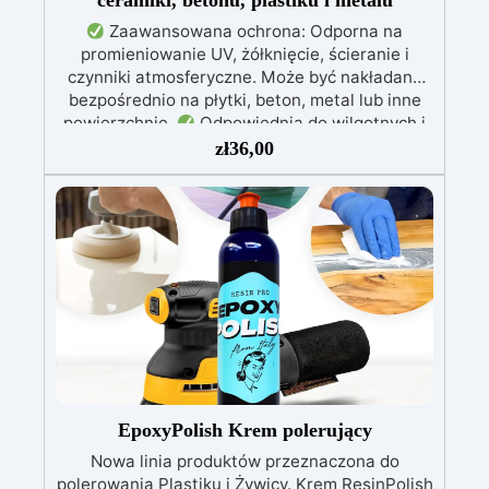
ceramiki, betonu, plastiku i metalu
Zaawansowana ochrona: Odporna na
promieniowanie UV, żółknięcie, ścieranie i
czynniki atmosferyczne. Może być nakładana
bezpośrednio na płytki, beton, metal lub inne
powierzchnie.
Odpowiednia do wilgotnych i
intensywnie użytkowanych miejsc: Specjalna
zł
36,00
formuła, idealna do środowisk wymagających
najwyższej trwałości.
Wszechstronne i
personalizowane wykończenie: Dostępna w
kolorystyce RAL lub NCS, z wykończeniem w
połysku. Kryjąca już przy jednej warstwie.
Uniwersalna: Doskonała do podłóg, parkingów,
magazynów oraz do powłok na odpowiednio
przygotowanej stali.
Zgodność i
bezpieczeństwo: Zgodna z Rozporządzeniem
UE nr 305/2011 – Rozporządzeniem UE nr
574/2014 – Oznakowanie CE zgodnie z normą
EN 1504-2 oraz odpowiednią Deklaracją
EpoxyPolish Krem polerujący
Właściwości Użytkowych (DoP).
Nowa linia produktów przeznaczona do
polerowania Plastiku i Żywicy. Krem ResinPolish