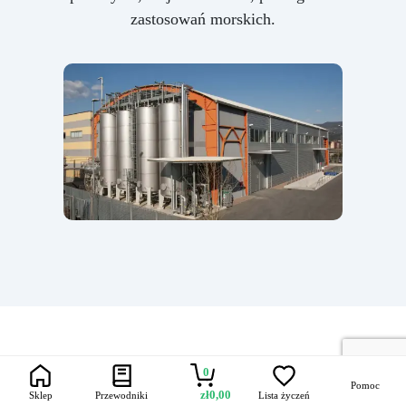
zastosowań morskich.
Płynna żywica silikonowa
Proces wtryskiwania -
Skuteczne silikony
0
Pomoc
do form
wyjaśniony
przeciw ogniu
zł
0,00
Sklep
Przewodniki
Lista życzeń