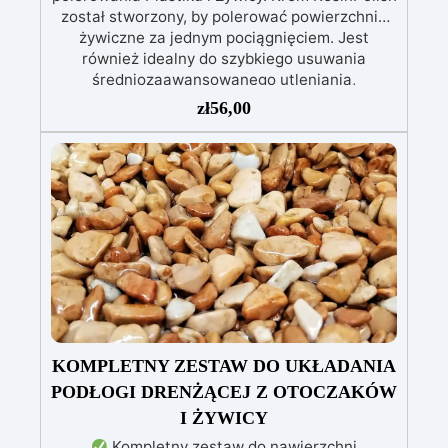
został stworzony, by polerować powierzchnie
żywiczne za jednym pociągnięciem. Jest
również idealny do szybkiego usuwania
średniozaawansowanego utleniania,
delikatnych zadrapań, skaz i innych drobnych
zł
56,00
defektów na żywicznej powierzchni. Ten krem
usuwa defekty pozostawione przez środki
ścierne o ziarnistości P1500 lub mniejszej i
pozostawia wspaniałe wykończenie
pozbawione niedoskonałości nawet na
ciemniejszych żelkotach, które mogą sprawiać
więcej trudności.
KOMPLETNY ZESTAW DO UKŁADANIA
PODŁOGI DRENŻĄCEJ Z OTOCZAKÓW
I ŻYWICY
Kompletny zestaw do nawierzchni