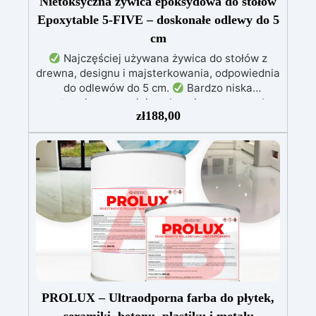
Nietoksyczna żywica epoksydowa do stołów
Epoxytable 5-FIVE – doskonałe odlewy do 5
cm
Najczęściej używana żywica do stołów z
drewna, designu i majsterkowania, odpowiednia
do odlewów do 5 cm.
Bardzo niska
egzotermia zapewniająca bezpieczną pracę bez
zł
188,00
przegrzewania.
Odporna na zarysowania i
żółknięcie dzięki filtrom UV i wysokiej jakości
mechanicznej.
Niska lepkość, eliminująca
pęcherzyki powietrza i zapewniająca gładkie
wykończenie.
Bezpieczna i nietoksyczna,
wolna od BPA/VOC, certyfikowana do
długotrwałego kontaktu ze skórą.
PROLUX – Ultraodporna farba do płytek,