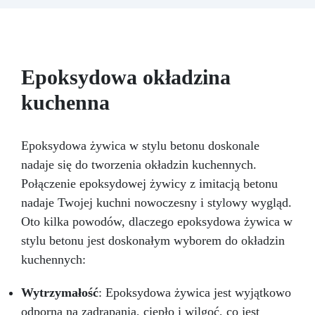
temperaturze topnienia, mydłem i cementem.
Odporność i trwałość: Umożliwia wykonanie
ponad 50 odlewów z różnych materiałów,
zachowując twardość 38 Shore A
Epoksydowa okładzina
kuchenna
Epoksydowa żywica w stylu betonu doskonale
nadaje się do tworzenia okładzin kuchennych.
Połączenie epoksydowej żywicy z imitacją betonu
nadaje Twojej kuchni nowoczesny i stylowy wygląd.
Oto kilka powodów, dlaczego epoksydowa żywica w
stylu betonu jest doskonałym wyborem do okładzin
kuchennych:
Wytrzymałość
: Epoksydowa żywica jest wyjątkowo
odporna na zadrapania, ciepło i wilgoć, co jest