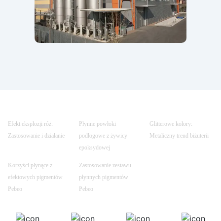
Efekt eksplozji róż:
Płynne powłoki
Glitterowe kolory:
Zastosowanie i działanie
podłogowe z żywicy
Metaliczny trend biżuterii
epoksydowej
Korzyści płynące z
Zastosowanie zestawu
efektowych pigmentów
płynnych pigmentów
Pebeo
Pebeo