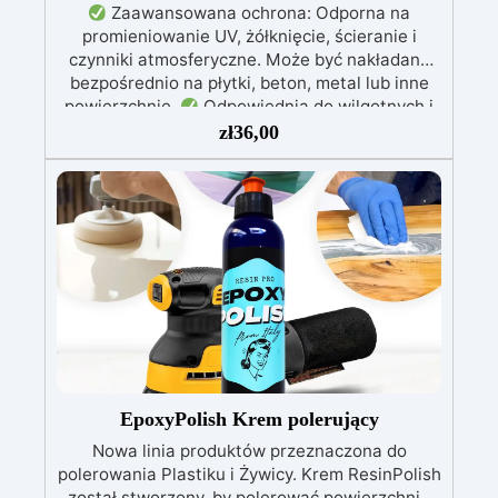
Zaawansowana ochrona: Odporna na
promieniowanie UV, żółknięcie, ścieranie i
czynniki atmosferyczne. Może być nakładana
bezpośrednio na płytki, beton, metal lub inne
powierzchnie.
Odpowiednia do wilgotnych i
intensywnie użytkowanych miejsc: Specjalna
zł
36,00
formuła, idealna do środowisk wymagających
najwyższej trwałości.
Wszechstronne i
personalizowane wykończenie: Dostępna w
kolorystyce RAL lub NCS, z wykończeniem w
połysku. Kryjąca już przy jednej warstwie.
Uniwersalna: Doskonała do podłóg, parkingów,
magazynów oraz do powłok na odpowiednio
przygotowanej stali.
Zgodność i
bezpieczeństwo: Zgodna z Rozporządzeniem
UE nr 305/2011 – Rozporządzeniem UE nr
574/2014 – Oznakowanie CE zgodnie z normą
EN 1504-2 oraz odpowiednią Deklaracją
EpoxyPolish Krem polerujący
Właściwości Użytkowych (DoP).
Nowa linia produktów przeznaczona do
polerowania Plastiku i Żywicy. Krem ResinPolish
został stworzony, by polerować powierzchnie