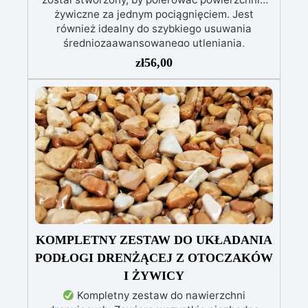
żywiczne za jednym pociągnięciem. Jest
również idealny do szybkiego usuwania
średniozaawansowanego utleniania,
delikatnych zadrapań, skaz i innych drobnych
zł
56,00
defektów na żywicznej powierzchni. Ten krem
usuwa defekty pozostawione przez środki
ścierne o ziarnistości P1500 lub mniejszej i
pozostawia wspaniałe wykończenie
pozbawione niedoskonałości nawet na
ciemniejszych żelkotach, które mogą sprawiać
więcej trudności.
KOMPLETNY ZESTAW DO UKŁADANIA
PODŁOGI DRENŻĄCEJ Z OTOCZAKÓW
I ŻYWICY
Kompletny zestaw do nawierzchni