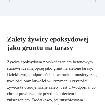
zapewniając profesjonalny rezultat.
Wszechstronność: Kompatybilny z żywicą,
gipsem, woskiem, metalami o niskiej
temperaturze topnienia, mydłem i cementem.
Odporność i trwałość: Umożliwia wykonanie
ponad 50 odlewów z różnych materiałów,
zachowując twardość 38 Shore A
Zalety żywicy epoksydowej
jako gruntu na tarasy
Żywica epoksydowa z wykończeniem betonowym
stanowi idealną opcję jako grunt na zielone tarasy.
Dzięki swojej odporności na warunki atmosferyczne,
trwałości oraz łatwości w utrzymaniu czystości,
żywica ta oferuje liczne zalety. Jest UV-odporna, co
chroni powierzchnię przed blaknięciem i
zniszczeniem. Dodatkowo, jej rutschfestowa