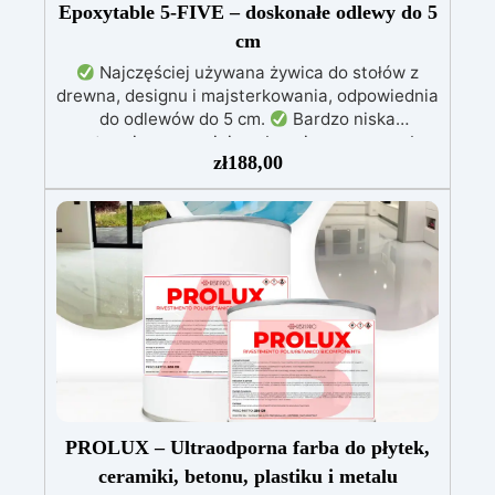
Epoxytable 5-FIVE – doskonałe odlewy do 5
cm
Najczęściej używana żywica do stołów z
drewna, designu i majsterkowania, odpowiednia
do odlewów do 5 cm.
Bardzo niska
egzotermia zapewniająca bezpieczną pracę bez
zł
188,00
przegrzewania.
Odporna na zarysowania i
żółknięcie dzięki filtrom UV i wysokiej jakości
mechanicznej.
Niska lepkość, eliminująca
pęcherzyki powietrza i zapewniająca gładkie
wykończenie.
Bezpieczna i nietoksyczna,
wolna od BPA/VOC, certyfikowana do
długotrwałego kontaktu ze skórą.
PROLUX – Ultraodporna farba do płytek,
ceramiki, betonu, plastiku i metalu