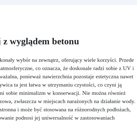
wysokiej jakości: 1,6 kg
epkość: Zapewnia odlewy bez
przezroczystej,
ęcherzyków, kompatybilna z
samopoziomującej żywicy
rewnem, silikonem, szkłem,
odpornej na promieniowanie 
talem i innymi materiałami
łatwej do wylania.
Pełn
Bezpieczna po utwardzeniu:
zestaw: Zawiera drewno
ietoksyczna, bezpieczna dla
j z wyglądem betonu
świerkowe impregnowane
skóry, wolna od BPA i
barwniki (biały, czarny,
zpuszczalników (VOC Free)
czerwony, niebieski, żółty), 
yszcząca i samopoziomująca:
nały wybór na zewnątrz, oferujący wiele korzyści. Przede
i narzędzia do mieszania.
filtrami UV przeciw żółknięciu
Łatwy montaż: Forma już
tmosferyczne, co oznacza, że doskonale radzi sobie z UV i
dla trwałego i lśniącego
zmontowana, gotowa do użyc
dważalna, ponieważ nawierzchnia pozostaje estetyczna nawet
wykończenia
oszczędzając czas i zapewni
ca ta jest łatwa w utrzymaniu czystości, co czyni ją
precyzję.
eni sobie minimalizm w konserwacji. Nie można również
czowa, zwłaszcza w miejscach narażonych na działanie wody.
stronna i może być stosowana na różnorodnych podłożach,
dowanie podnosi jej uniwersalność w zastosowaniach