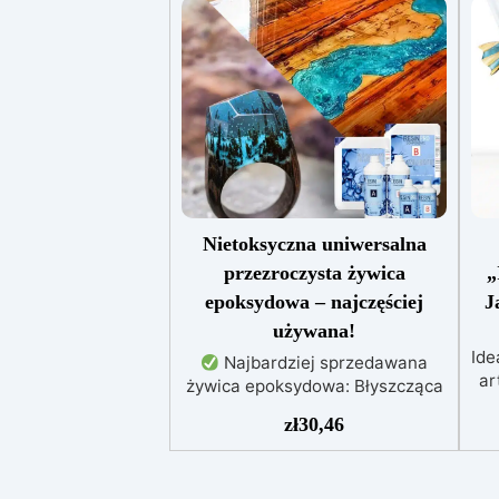
Nietoksyczna uniwersalna
przezroczysta żywica
„
epoksydowa – najczęściej
J
używana!
Ide
Najbardziej sprzedawana
ar
żywica epoksydowa: Błyszcząca
za
i samopoziomująca,
zł
30,46
k
zapewniająca perfekcyjny
rezultat bez niedoskonałości.
Wielofunkcyjna: Idealna do dzieł