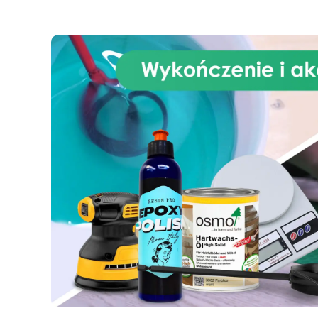
Cudo – Rób rzemiosło z
pewnością siebie! Lśniąca i
samopoziomująca się
p
powierzchnia ICRYSTAL jest
idealna zarówno dla
początkujących, jak i
profesjonalistów.
Nieskończone Możliwości
Wta
Wtapiania – Bezproblemowo łącz
IC
ICRYSTAL z drewnem, tkaniną,
sz
szkłem, papierem, kamieniem i
i
innymi materiałami.
Prosty
Stosunek Mieszania 2:1 –
P
Pożegnaj się z trudnościami!
N
Nasza żywica epoksydowa ma
na
najprostszy stosunek mieszania
2:
2:1 według wagi, co sprawia, że
proces twórczy staje się
bezproblemowy.
Masz
pytania? Jako producent
oferujemy profesjonalne
w