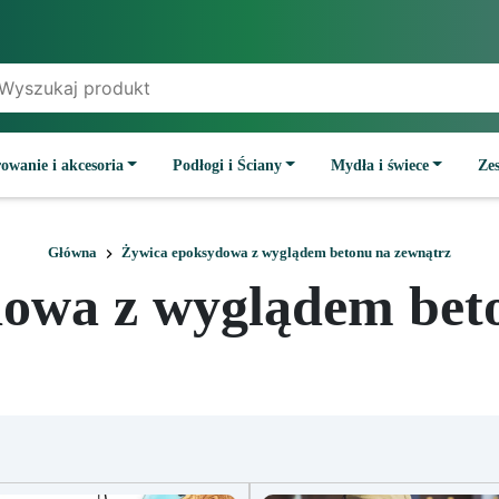
owanie i akcesoria
Podłogi i Ściany
Mydła i świece
Ze
Główna
Żywica epoksydowa z wyglądem betonu na zewnątrz
owa z wyglądem bet