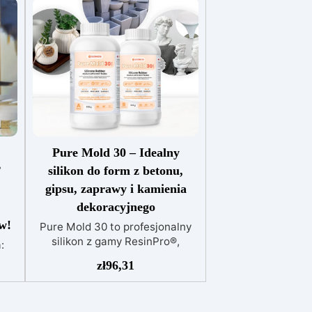
Pure Mold 30 – Idealny
’
silikon do form z betonu,
gipsu, zaprawy i kamienia
dekoracyjnego
ów!
Pure Mold 30 to profesjonalny
silikon z gamy ResinPro®,
:
opracowany specjalnie do
 z
zł
96,31
zastosowań w budownictwie i
do
konstrukcjach. Dzięki twardości
 do
Shore A 30±2 i naturalnej
wa