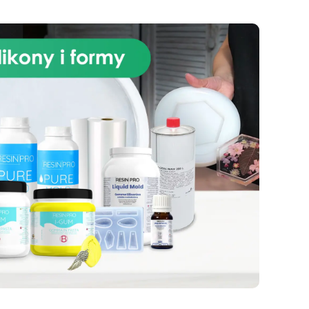
techniczne: Czas pracy: 30–40
minut Czas utwardzania: 4–6
godzin Proporcje mieszania
(A:B): 1:1 Gęstość (g/cm³): 1,10
Odporność chemiczna:
doskonała Sztywność:
zoptymalizowana dla ciężkich
materiałów Kompatybilny z
żywicą epoksydową,
poliuretanem, betonem i gipsem
– Pure Mold 30 to idealny wybór
do projektów, które wymagają
trwałości, precyzji i
wytrzymałości.