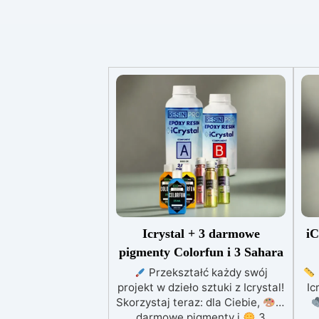
Icrystal + 3 darmowe
iC
pigmenty Colorfun i 3 Sahara
Przekształć każdy swój
projekt w dzieło sztuki z Icrystal!
Ic
Skorzystaj teraz: dla Ciebie,
3
darmowe pigmenty i
3