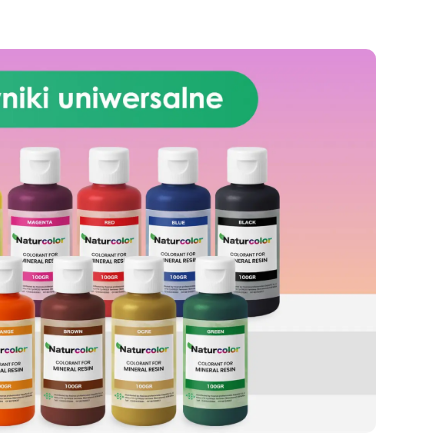
Cudo – Rób rzemiosło z
i
pewnością siebie! Lśniąca i
samopoziomująca się
st
powierzchnia ICRYSTAL jest
idealna zarówno dla
początkujących, jak i
profesjonalistów.
Nieskończone Możliwości
łącz
Wtapiania – Bezproblemowo łącz
ną,
ICRYSTAL z drewnem, tkaniną,
m i
szkłem, papierem, kamieniem i
ty
innymi materiałami.
Prosty
Stosunek Mieszania 2:1 –
i!
Pożegnaj się z trudnościami!
ma
Nasza żywica epoksydowa ma
nia
najprostszy stosunek mieszania
 że
2:1 według wagi, co sprawia, że
proces twórczy staje się
bezproblemowy.
Masz
pytania? Jako producent
oferujemy profesjonalne