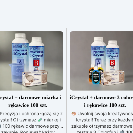
rystal + darmowe miarka i
iCrystal + darmowe 3 colo
rękawice 100 szt.
i rękawice 100 szt.
Precyzja i ochrona łączą się z
Uwolnij swoją kreatywnoś
rystal! Otrzymasz
miarkę i
Icrystal! Teraz przy każdy
100 rękawic darmowe przy
zakupie otrzymasz darmow
zakupie. Ponieważ każdy
zestaw 3 Colorfun i
10