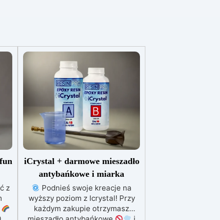
rfun
iCrystal + darmowe mieszadło
antybańkowe i miarka
ć z
Podnieś swoje kreacje na
m
wyższy poziom z Icrystal! Przy
e
każdym zakupie otrzymasz
0
mieszadło antybańkowe
i