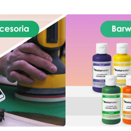
pewnością siebie! Lśniąca i
Cudo – Rób rzemiosło z
samopoziomująca się
pewnością siebie! Lśniąca 
owierzchnia ICRYSTAL jest
samopoziomująca się
idealna zarówno dla
powierzchnia ICRYSTAL je
początkujących, jak i
idealna zarówno dla
profesjonalistów.
początkujących, jak i
Nieskończone Możliwości
profesjonalistów.
piania – Bezproblemowo łącz
Nieskończone Możliwości
RYSTAL z drewnem, tkaniną,
Wtapiania – Bezproblemowo 
kłem, papierem, kamieniem i
ICRYSTAL z drewnem, tkani
nnymi materiałami.
Prosty
szkłem, papierem, kamienie
Stosunek Mieszania 2:1 –
innymi materiałami.
Pros
ożegnaj się z trudnościami!
Stosunek Mieszania 2:1 –
asza żywica epoksydowa ma
Pożegnaj się z trudnościam
jprostszy stosunek mieszania
Nasza żywica epoksydowa 
1 według wagi, co sprawia, że
najprostszy stosunek miesza
proces twórczy staje się
2:1 według wagi, co sprawia,
bezproblemowy.
Masz
proces twórczy staje się
pytania? Jako producent
bezproblemowy.
Masz
oferujemy profesjonalne
pytania? Jako producent
sparcie: w przypadku pytań
oferujemy profesjonalne