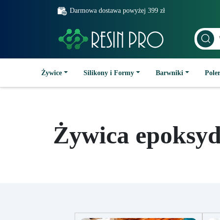
Darmowa dostawa powyżej 399 zł
Żywice
Silikony i Formy
Barwniki
Poler
Żywica epoksyd