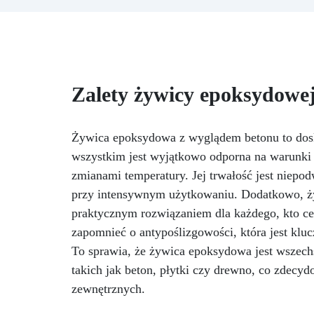
sztuki, stołów i drobnych kreacji,
l
z możliwością wylewania od 1
p
mm do 2 cm.
Odporna na
d
zarysowania i promieniowanie
me
UV: Gwarantuje trwałe,
intensywne i nienaruszone
N
Zalety żywicy epoksydowe
prace, które nie żółkną z biegiem
czasu.
Niska lepkość i formuła
ro
przeciwbąbelkowa: Dla
Bł
perfekcyjnych rezultatów,
Żywica epoksydowa z wyglądem betonu to dosko
Z 
idealna do wlewania do form i
wszystkim jest wyjątkowo odporna na warunki a
zatapiania.
Certyfikowana
zmianami temperatury. Jej trwałość jest niepo
jako bezpieczna po utwardzeniu:
przy intensywnym użytkowaniu. Dodatkowo, żywi
Bezpieczna w kontakcie ze
skórą, wolna od BPA i VoC,
praktycznym rozwiązaniem dla każdego, kto c
zapewniając bezpieczeństwo i
zapomnieć o antypoślizgowości, która jest klu
wysoką jakość.
To sprawia, że żywica epoksydowa jest wszech
takich jak beton, płytki czy drewno, co zdecy
zewnętrznych.