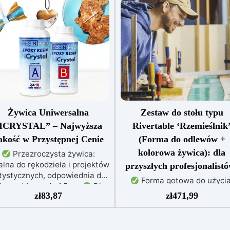
Żywica Uniwersalna
Zestaw do stołu typu
ICRYSTAL” – Najwyższa
Rivertable ‘Rzemieślnik
akość w Przystępnej Cenie
(Forma do odlewów +
kolorowa żywica): dla
Przezroczysta żywica:
alna do rękodzieła i projektów
przyszłych profesjonalist
tystycznych, odpowiednia do
Forma gotowa do użycia
lew od 1 mm do 1,5 cm
Dla
Wykonana z płyty wiórowej
zł
83,87
zł
471,99
ażdego: Łatwe mieszanie w
powłoką nieprzywierającą, 
stosunku 2:1, gwarantujące
tworzenia stołów o grubości
perfekcyjny efekt bez
10 cm.
Żywica epoksydo
niedoskonałości
Niska