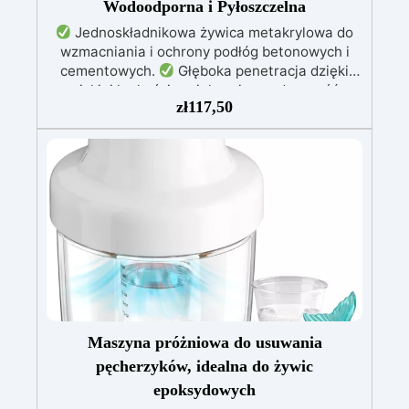
Wodoodporna i Pyłoszczelna
Jednoskładnikowa żywica metakrylowa do
wzmacniania i ochrony podłóg betonowych i
cementowych.
Głęboka penetracja dzięki
niskiej lepkości, zwiększająca odporność
zł
117,50
mechaniczną i chemiczną.
Błyszczące
wykończenie, które ożywia kolor, chroni przed
wilgocią, promieniami UV i redukuje pylenie
powierzchni.
Łatwa aplikacja wałkiem,
schnie w mniej niż 12 godzin, zapewniając
szybką i trwałą ochronę.
Idealna do garaży,
dziedzińców, magazynów i placów – odporna na
ekstremalne temperatury i środki chemiczne.
Maszyna próżniowa do usuwania
pęcherzyków, idealna do żywic
epoksydowych