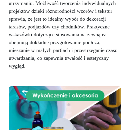
utrzymaniu. Możliwość tworzenia indywidualnych
powierzchniach i podłogach z żywicą, kup teraz
nasz mały wałek z krótkim włosiem do żywic i
projektów dzięki różnorodności wzorów i tekstur
uzyskaj doskonałe i jednolite rezultaty! Nie
sprawia, że jest to idealny wybór do dekoracji
nadają się do produktów na bazie
tarasów, podjazdów czy chodników. Praktyczne
rozpuszczalników.
wskazówki dotyczące stosowania na zewnątrz
obejmują dokładne przygotowanie podłoża,
mieszanie w małych partiach i przestrzeganie czasu
utwardzania, co zapewnia trwałość i estetyczny
wygląd.