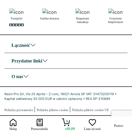
Trustpilot
Szybka dostawa
Bezpieczne
Uczynione
transakcje
bezpiecznym
Łączność
Przydatne linki
O nas
Resin Pro Srl, Via 25 Aprile – Z.I.snc, 19021 Arcola SP VAT: 01473200119 •
Kapitał zakładowy 50 000 EUR w całości opłacony • REA SP-210889
|
|
Polityka prywatności
Polityka plików cookie
Polityka plików cookie UE
0
Pomoc
zł
0,00
Sklep
Przewodniki
Lista życzeń