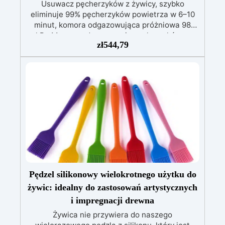
Usuwacz pęcherzyków z żywicy, szybko
eliminuje 99% pęcherzyków powietrza w 6–10
minut, komora odgazowująca próżniowa 98
kPa.Maszyna do usuwania pęcherzyków w
zł
544,79
mieszankach żywic epoksydowych, idealna do
sztuki z żywicy i prac ręcznych.
Pędzel silikonowy wielokrotnego użytku do
żywic: idealny do zastosowań artystycznych
i impregnacji drewna
Żywica nie przywiera do naszego