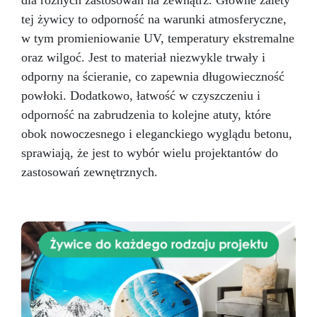
dla różnych zastosowań na zewnątrz. Główne zalety
materiałowi z silikonu, pędzel jest idealny do
tej żywicy to odporność na warunki atmosferyczne,
nakładania żywic na powierzchnie artystyczne
w tym promieniowanie UV, temperatury ekstremalne
z dekoracjami, zapewniając precyzyjny i
równomierny efekt.
Odpowiedni do
oraz wilgoć. Jest to materiał niezwykle trwały i
impregnacji drewna i innych porowatych
odporny na ścieranie, co zapewnia długowieczność
podłoży: pędzel z silikonu zapewnia
powłoki. Dodatkowo, łatwość w czyszczeniu i
równomierne i precyzyjne nakładanie.
Łatwy
odporność na zabrudzenia to kolejne atuty, które
w czyszczeniu: pędzel z silikonu łatwo czyści
się ciepłą wodą i mydłem, co sprawia, że jest
obok nowoczesnego i eleganckiego wyglądu betonu,
łatwy w utrzymaniu w doskonałym stanie. Jeśli
sprawiają, że jest to wybór wielu projektantów do
chcesz nakładać żywice równomiernie i
zastosowań zewnętrznych.
precyzyjnie oraz oszczędzać pieniądze dzięki
narzędziu wielokrotnego użytku, kup już teraz
nasz pędzel z silikonu do żywic!