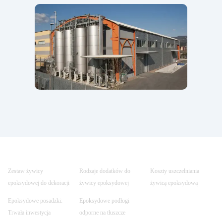
Zestaw żywicy
Rodzaje dodatków do
Koszty uszczelniania
epoksydowej do dekoracji
żywicy epoksydowej
żywicą epoksydową
Epoksydowe posadzki:
Epoksydowe podłogi
Trwała inwestycja
odporne na tłuszcze