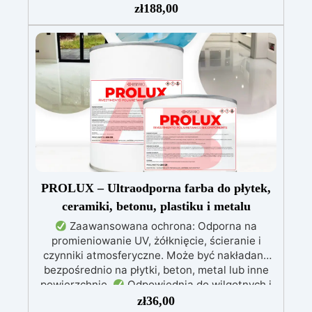
zł
188,00
przegrzewania.
Odporna na zarysowania i
żółknięcie dzięki filtrom UV i wysokiej jakości
mechanicznej.
Niska lepkość, eliminująca
pęcherzyki powietrza i zapewniająca gładkie
wykończenie.
Bezpieczna i nietoksyczna,
wolna od BPA/VOC, certyfikowana do
długotrwałego kontaktu ze skórą.
PROLUX – Ultraodporna farba do płytek,
ceramiki, betonu, plastiku i metalu
Zaawansowana ochrona: Odporna na
promieniowanie UV, żółknięcie, ścieranie i
czynniki atmosferyczne. Może być nakładana
bezpośrednio na płytki, beton, metal lub inne
powierzchnie.
Odpowiednia do wilgotnych i
intensywnie użytkowanych miejsc: Specjalna
zł
36,00