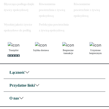
Błyszcząca podłoga dzięki
Równomierna
Równomierne
żywicy epoksydowej
powierzchnia z żywicą
powierzchnie z żywicą
epoksydową
epoksydową
Wysokiej jakości żywice
Perfekcyjna powierzchnia
epoksydowe do podłóg
z żywicą epoksydową
Trustpilot
Szybka dostawa
Bezpieczne
Uczynione
transakcje
bezpiecznym
Łączność
Przydatne linki
O nas