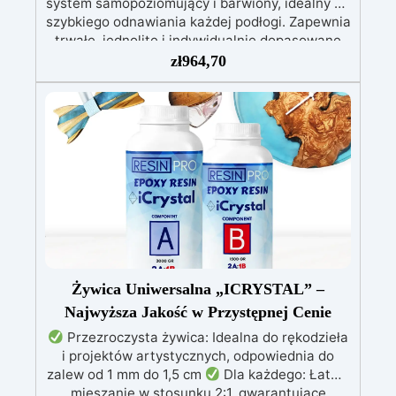
system samopoziomujący i barwiony, idealny do
szybkiego odnawiania każdej podłogi. Zapewnia
trwałe, jednolite i indywidualnie dopasowane
wykończenie. Łatwa aplikacja w dwóch
zł
964,70
etapach, przyczepność również do trudnych i
pionowych powierzchni.
Aplikacja w 2
krokach: pierwsza warstwa wałkiem jako
podkład, druga samopoziomująca bezpośrednio
na powierzchnię.
Doskonała przyczepność
także do wilgotnych, nierównych lub
uszkodzonych powierzchni.
Możliwość
pełnego barwienia – dowolny pigment według
potrzeb.
Odporna na ścieranie i przejezdna
(z poliuretanowym wykończeniem odpornym na
zarysowania).
Szybkie schnięcie – cały cykl
aplikacji w ciągu jednego dnia.
Żywica Uniwersalna „ICRYSTAL” –
Najwyższa Jakość w Przystępnej Cenie
Przezroczysta żywica: Idealna do rękodzieła
i projektów artystycznych, odpowiednia do
zalew od 1 mm do 1,5 cm
Dla każdego: Łatwe
mieszanie w stosunku 2:1, gwarantujące