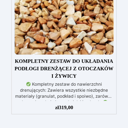
ścierne o ziarnistości P1500 lub mniejszej i
pozostawia wspaniałe wykończenie
pozbawione niedoskonałości nawet na
ciemniejszych żelkotach, które mogą sprawiać
więcej trudności.
KOMPLETNY ZESTAW DO UKŁADANIA
PODŁOGI DRENŻĄCEJ Z OTOCZAKÓW
I ŻYWICY
Kompletny zestaw do nawierzchni
drenujących: Zawiera wszystkie niezbędne
materiały (granulat, podkład i spoiwo), zarówno
do powierzchni pieszych, jak i jezdnych.
zł
319,00
Łatwy w aplikacji: Szczegółowe instrukcje
zapewniają doskonałe rezultaty, nawet bez
doświadczenia, z bezpłatną pomocą
wideo/telefoniczną.
Ekonomiczny i szybki: