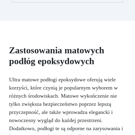
przezroczystości – od delikatnego odcienia po
intensywne krycie, zależnie od stężenia (0,01%
– 5%).
Łatwość Użycia: Dodaj do
komponentu A żywicy i mieszaj, aż uzyskasz
pożądany kolor; mieszaj kolory, aby stworzyć
unikalne odcienie.
Kompatybilność z
Żywicami Epoksydowymi i Akrylowymi:
Opracowana specjalnie do żywic epoksydowych
Zastosowania matowych
i akrylowych, zapewniając jednolitą mieszankę.
podłóg epoksydowych
Niekompatybilna z Żywicami
Poliuretanowymi: Używaj wyłącznie z żywicami
epoksydowymi i akrylowymi – nie nadaje się do
żywic poliuretanowych Resin Pro.
Ultra matowe podłogi epoksydowe oferują wiele
korzyści, które czynią je popularnym wyborem w
różnych środowiskach. Matowe wykończenie nie
tylko zwiększa bezpieczeństwo poprzez lepszą
przyczepność, ale także wprowadza elegancki i
nowoczesny wygląd do każdej przestrzeni.
Dodatkowo, podłogi te są odporne na zarysowania i