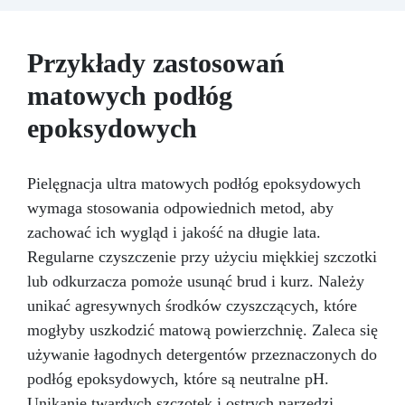
Odnawia powierzchnie przy minimalnym
koszcie, unikając kosztownych prac
naprawczych, w zaledwie 24 godziny.
Przykłady zastosowań
Wszechstronny i personalizowany: Nadaje się
matowych podłóg
do betonu, cementu, starych nawierzchni i
ziemi utwardzonej (po wcześniejszej
epoksydowych
konsultacji).
Żywice odporne na upływ
czasu: Nowoczesne żywice gwarantują
odporność na ścieranie i stabilność koloru
Pielęgnacja ultra matowych podłóg epoksydowych
przez wiele lat.
wymaga stosowania odpowiednich metod, aby
zachować ich wygląd i jakość na długie lata.
Regularne czyszczenie przy użyciu miękkiej szczotki
lub odkurzacza pomoże usunąć brud i kurz. Należy
unikać agresywnych środków czyszczących, które
mogłyby uszkodzić matową powierzchnię. Zaleca się
używanie łagodnych detergentów przeznaczonych do
podłóg epoksydowych, które są neutralne pH.
Unikanie twardych szczotek i ostrych narzędzi