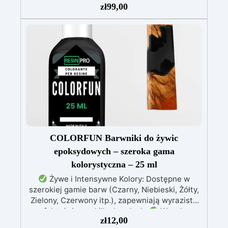
Odwzorowuje drobne i skomplikowane detale,
zł
99,00
zapewniając profesjonalny rezultat.
Wszechstronność: Kompatybilny z żywicą,
gipsem, woskiem, metalami o niskiej
temperaturze topnienia, mydłem i cementem.
Odporność i trwałość: Umożliwia wykonanie
ponad 50 odlewów z różnych materiałów,
zachowując twardość 38 Shore A
COLORFUN Barwniki do żywic
epoksydowych – szeroka gama
kolorystyczna – 25 ml
Żywe i Intensywne Kolory: Dostępne w
szerokiej gamie barw (Czarny, Niebieski, Żółty,
Zielony, Czerwony itp.), zapewniają wyraziste
efekty już przy kilku kroplach.
Wysoka
zł
12,00
Koncentracja: Możliwość regulacji