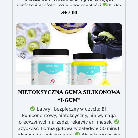
perfekcyjny efekt bez niedoskonałości
Niska
lepkość: Zapewnia odlewy bez pęcherzyków,
zł
67,00
kompatybilna z drewnem, silikonem, szkłem,
metalem i innymi materiałami
Bezpieczna po
utwardzeniu: Nietoksyczna, bezpieczna dla
skóry, wolna od BPA i rozpuszczalników (VOC
Free)
Błyszcząca i samopoziomująca: Z
filtrami UV przeciw żółknięciu dla trwałego i
lśniącego wykończenia
NIETOKSYCZNA GUMA SILIKONOWA
“I-GUM”
Łatwy i bezpieczny w użyciu: Bi-
komponentowy, nietoksyczny, nie wymaga
precyzyjnych narzędzi, rękawic ani masek.
Szybkość: Forma gotowa w zaledwie 30 minut,
idealna do szybkich prac.
Wysoka precyzja: