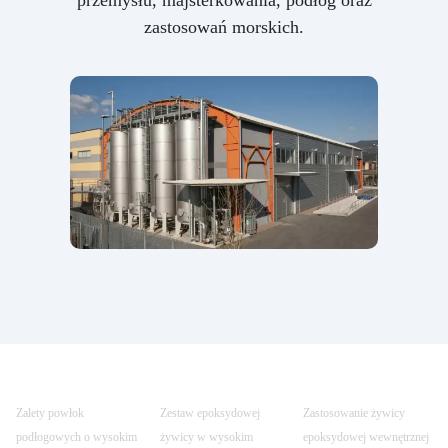
przemysłu, majsterkowania, podłóg oraz
zastosowań morskich.
Zalety powłok
Zestaw epoksydowej
Zastosowanie żywicy
podłogowych o wysokim
żywicy w wysokim
epoksydowej wewnętrznej