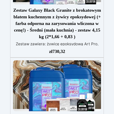
Zestaw Galaxy Black Granite z brokatowym
blatem kuchennym z żywicy epoksydowej (+
farba odporna na zarysowania wliczona w
cenę!) - Średni (mała kuchnia) - zestaw 4,15
kg (2*1,66 + 0,83 )
Zestaw zawiera: żywicę epoksydową Art Pro,
Czarny pigment Sahara czarny barwnik
zł
730,32
Holograficzny srebrny brokat OPALIZUJĄCY
BROKAT niebiesko-zielony Farba Polishield
Gloss 100 odporna na zarysowania alkohol
izopropylowy 99,9% Przekształć swoją kuchnię
w oazę luksusu dzięki naszemu ekskluzywnemu
zestawowi Granit Black Galaxy, wzbogaconemu
o błyszczące brokaty, do blatu roboczego z
żywicy epoksydowej. Ten zestaw oferuje
nowoczesną i luksusową estetykę, dodając
nutę wyrafinowania do Twojej przestrzeni
kulinarnej. Granit Black Galaxy, z jego lśniącymi
drobinkami, tworzy zaskakujący efekt wizualny,