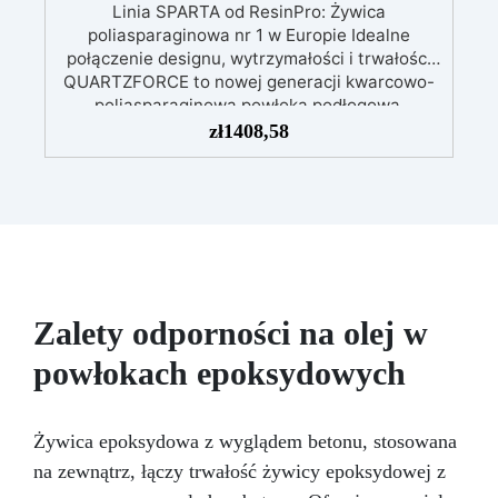
Linia SPARTA od ResinPro: Żywica
poliasparaginowa nr 1 w Europie Idealne
połączenie designu, wytrzymałości i trwałości
QUARTZFORCE to nowej generacji kwarcowo-
poliasparaginowa powłoka podłogowa,
zaprojektowana z myślą o najbardziej
zł
1408,58
wymagających środowiskach. Pochodzący z
profesjonalnej linii SPARTA marki ResinPro
produkt łączy wysokiej czystości barwiony
kwarc z najwyższej jakości żywicą
poliasparaginową, tworząc bezspoinową,
wyjątkowo wytrzymałą i estetycznie atrakcyjną
podłogę. Dzięki zaawansowanej formule
QUARTZFORCE zapewnia wyjątkową
Zalety odporności na olej w
odporność na ścieranie, doskonałą stabilność
UV oraz szybkie wykonanie, jednocześnie
powłokach epoksydowych
nadając powierzchniom elegancki i nowoczesny
mineralny wygląd. Zestaw 20 kg wystarcza na
pokrycie od 10 do 13 m².
Żywica epoksydowa z wyglądem betonu, stosowana
na zewnątrz, łączy trwałość żywicy epoksydowej z