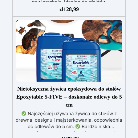
powierzchnie, idealne do efektów
dekoracyjnych
Wytrzymała i stabilna:
zł
128,99
Ochrona przed promieniowaniem UV, wilgocią i
zwiększona odporność mechaniczna
Łatwa
w użyciu: Niska reakcja egzotermiczna
umożliwia zalewy do 1 cm, zapobiegając
żółknięciu i przegrzewaniu
Szerokie
zastosowanie: Nadaje się do powłok stołów, tac
i małych dzieł sztuki
Nietoksyczna żywica epoksydowa do stołów
Epoxytable 5-FIVE – doskonałe odlewy do 5
cm
Najczęściej używana żywica do stołów z
drewna, designu i majsterkowania, odpowiednia
do odlewów do 5 cm.
Bardzo niska
egzotermia zapewniająca bezpieczną pracę bez