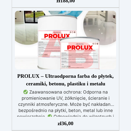
zł
188,00
przegrzewania.
Odporna na zarysowania i
żółknięcie dzięki filtrom UV i wysokiej jakości
mechanicznej.
Niska lepkość, eliminująca
pęcherzyki powietrza i zapewniająca gładkie
wykończenie.
Bezpieczna i nietoksyczna,
wolna od BPA/VOC, certyfikowana do
długotrwałego kontaktu ze skórą.
PROLUX – Ultraodporna farba do płytek,
ceramiki, betonu, plastiku i metalu
Zaawansowana ochrona: Odporna na
promieniowanie UV, żółknięcie, ścieranie i
czynniki atmosferyczne. Może być nakładana
bezpośrednio na płytki, beton, metal lub inne
powierzchnie.
Odpowiednia do wilgotnych i
intensywnie użytkowanych miejsc: Specjalna
zł
36,00
formuła, idealna do środowisk wymagających