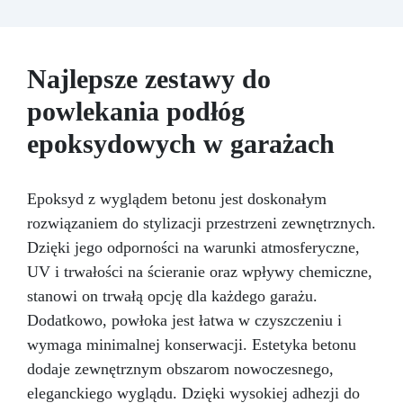
ścierne o ziarnistości P1500 lub mniejszej i
pozostawia wspaniałe wykończenie
pozbawione niedoskonałości nawet na
ciemniejszych żelkotach, które mogą sprawiać
Najlepsze zestawy do
więcej trudności.
powlekania podłóg
epoksydowych w garażach
Epoksyd z wyglądem betonu jest doskonałym
rozwiązaniem do stylizacji przestrzeni zewnętrznych.
Dzięki jego odporności na warunki atmosferyczne,
UV i trwałości na ścieranie oraz wpływy chemiczne,
stanowi on trwałą opcję dla każdego garażu.
Dodatkowo, powłoka jest łatwa w czyszczeniu i
wymaga minimalnej konserwacji. Estetyka betonu
dodaje zewnętrznym obszarom nowoczesnego,
eleganckiego wyglądu. Dzięki wysokiej adhezji do