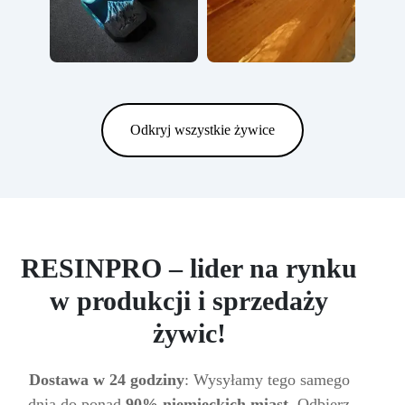
Odkryj wszystkie żywice
RESINPRO – lider na rynku
w produkcji i sprzedaży
żywic!
Dostawa w 24 godziny
: Wysyłamy tego samego
dnia do ponad
90% niemieckich miast
. Odbierz