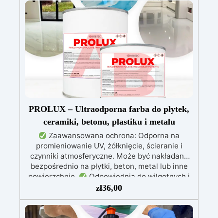
mechanicznej.
Niska lepkość, eliminująca
pęcherzyki powietrza i zapewniająca gładkie
wykończenie.
Bezpieczna i nietoksyczna,
wolna od BPA/VOC, certyfikowana do
długotrwałego kontaktu ze skórą.
PROLUX – Ultraodporna farba do płytek,
ceramiki, betonu, plastiku i metalu
Zaawansowana ochrona: Odporna na
promieniowanie UV, żółknięcie, ścieranie i
czynniki atmosferyczne. Może być nakładana
bezpośrednio na płytki, beton, metal lub inne
powierzchnie.
Odpowiednia do wilgotnych i
intensywnie użytkowanych miejsc: Specjalna
zł
36,00
formuła, idealna do środowisk wymagających
najwyższej trwałości.
Wszechstronne i
personalizowane wykończenie: Dostępna w