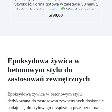
Szybkość: Forma gotowa w zaledwie 30 minut,
idealna do szybkich prac.
Wysoka precyzja:
Odwzorowuje drobne i skomplikowane detale,
zł
99,00
zapewniając profesjonalny rezultat.
Wszechstronność: Kompatybilny z żywicą,
gipsem, woskiem, metalami o niskiej
temperaturze topnienia, mydłem i cementem.
Odporność i trwałość: Umożliwia wykonanie
ponad 50 odlewów z różnych materiałów,
zachowując twardość 38 Shore A
Epoksydowa żywica w
betonowym stylu do
zastosowań zewnętrznych
Epoksydowa żywica w betonowym stylu
dedykowana do zastosowań zewnętrznych doskonale
nadaje się do stylowego urządzania przestrzeni na