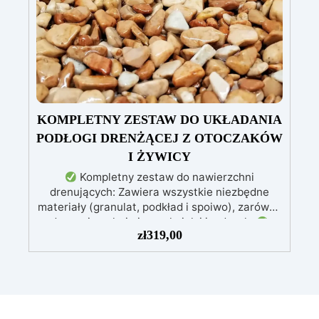
pozbawione niedoskonałości nawet na
ciemniejszych żelkotach, które mogą sprawiać
więcej trudności.
KOMPLETNY ZESTAW DO UKŁADANIA
PODŁOGI DRENŻĄCEJ Z OTOCZAKÓW
I ŻYWICY
Kompletny zestaw do nawierzchni
drenujących: Zawiera wszystkie niezbędne
materiały (granulat, podkład i spoiwo), zarówno
do powierzchni pieszych, jak i jezdnych.
zł
319,00
Łatwy w aplikacji: Szczegółowe instrukcje
zapewniają doskonałe rezultaty, nawet bez
doświadczenia, z bezpłatną pomocą
wideo/telefoniczną.
Ekonomiczny i szybki:
Odnawia powierzchnie przy minimalnym
koszcie, unikając kosztownych prac