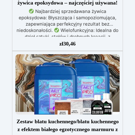
żywica epoksydowa – najczęściej używana!
Najbardziej sprzedawana żywica
epoksydowa: Błyszcząca i samopoziomująca,
zapewniająca perfekcyjny rezultat bez
niedoskonałości.
Wielofunkcyjna: Idealna do
dzieł sztuki, stołów i drobnych kreacji, z
możliwością wylewania od 1 mm do 2 cm.
zł
30,46
Odporna na zarysowania i promieniowanie UV:
Gwarantuje trwałe, intensywne i nienaruszone
prace, które nie żółkną z biegiem czasu.
Niska lepkość i formuła przeciwbąbelkowa: Dla
perfekcyjnych rezultatów, idealna do wlewania
do form i zatapiania.
Certyfikowana jako
bezpieczna po utwardzeniu: Bezpieczna w
kontakcie ze skórą, wolna od BPA i VoC,
zapewniając bezpieczeństwo i wysoką jakość.
Zestaw blatu kuchennego/blatu kuchennego
z efektem białego egzotycznego marmuru z