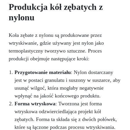
naprawczych, w zaledwie 24 godziny.
Produkcja kół zębatych z
Wszechstronny i personalizowany: Nadaje się
nylonu
do betonu, cementu, starych nawierzchni i
ziemi utwardzonej (po wcześniejszej
konsultacji).
Żywice odporne na upływ
czasu: Nowoczesne żywice gwarantują
Koła zębate z nylonu są produkowane przez
odporność na ścieranie i stabilność koloru
wtryskiwanie, gdzie używany jest nylon jako
przez wiele lat.
termoplastyczny tworzywo sztuczne. Proces
produkcji obejmuje następujące kroki:
Przygotowanie materiału
: Nylon dostarczany
jest w postaci granulatu i suszony w suszarce, aby
usunąć wilgoć, która mogłaby negatywnie
wpłynąć na jakość końcowego produktu.
Forma wtryskowa
: Tworzona jest forma
wtryskowa odzwierciedlająca projekt kół
zębatych. Forma ta składa się z dwóch połówek,
które są łączone podczas procesu wtryskiwania.