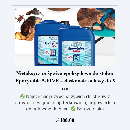
Nietoksyczna żywica epoksydowa do stołów
Epoxytable 5-FIVE – doskonałe odlewy do 5
cm
Najczęściej używana żywica do stołów z
drewna, designu i majsterkowania, odpowiednia
do odlewów do 5 cm.
Bardzo niska
egzotermia zapewniająca bezpieczną pracę bez
zł
188,00
przegrzewania.
Odporna na zarysowania i
żółknięcie dzięki filtrom UV i wysokiej jakości