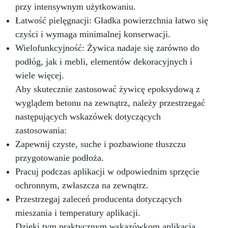
przy intensywnym użytkowaniu.
epoksydowe 3D, podłogi biurowe,
Łatwość pielęgnacji: Gładka powierzchnia łatwo się
kwasoodporne podłogi epoksydowe; – dzieła
sztuki, tworzenie obiektów artystycznych
czyści i wymaga minimalnej konserwacji.
(obrazy, panele, itp.) techniką “fluid-art”; –
Wielofunkcyjność: Żywica nadaje się zarówno do
pokrycie powierzchni, przedmiotów i mebli, by
podłóg, jak i mebli, elementów dekoracyjnych i
kolor nabrał głębi i blasku; – betonowe blaty
kuchenne; – tworzenie efektu 3D między innymi
wiele więcej.
na wydrukach, zdjęciach i obrazach; –
Aby skutecznie zastosować żywicę epoksydową z
utrwalanie wypełniaczy (elementy dekoracyjne,
wyglądem betonu na zewnątrz, należy przestrzegać
szkło, kamień, kwarc, itd.) – stworzenie idealnie
następujących wskazówek dotyczących
przezroczystej warstwy ochronnej na Twoich
projektach.
zastosowania:
Zapewnij czyste, suche i pozbawione tłuszczu
przygotowanie podłoża.
Pracuj podczas aplikacji w odpowiednim sprzęcie
ochronnym, zwłaszcza na zewnątrz.
Przestrzegaj zaleceń producenta dotyczących
mieszania i temperatury aplikacji.
Dzięki tym praktycznym wskazówkom aplikacja