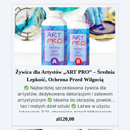
Żywica dla Artystów „ART PRO” – Średnia
Lepkość, Ochrona Przed Wilgocią
Najbardziej sprzedawana żywica dla
artystów, dedykowana dekoracjom i zalewom
artystycznym
Idealna do obrazów, powłok,
tac i małych dzieł sztuki
Łatwa w użyciu
(stosunek 3:2), chroniona przed żółknięciem
dzięki specjalnym filtrom UV
Gęsta formuła:
zł
120,00
nie kapie, utrzymując precyzyjne i czyste wzory