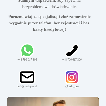
zdalnym wsparciem
, aby zapewnić
bezproblemowe doświadczenie.
Porozmawiaj ze specjalistą i złóż zamówienie
wygodnie przez telefon, bez rejestracji i bez
karty kredytowej!
+48 796 617 366
+48 796 617 366
info@resinpro.pl
@resin_pro