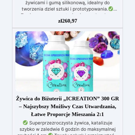
żywicami i gumą silikonową, idealny do
tworzenia dzieł sztuki i prototypowania.
Zawiera przezroczystą żywicę epoksydową
zł
260,97
(800g) do wlewania, możliwą do barwienia
według uznania.
Zawiera białą żywicę
poliuretanową (1000g), którą można barwić
według uznania i ma szybki czas utwardzania
(30 minut).
Guma silikonowa w paście
(500g), łatwa do użycia z proporcją mieszania
1:1, idealna do tworzenia niestandardowych
form.
W zestawie: pasta barwiąca,
wielokrotnego użytku forma silikonowa oraz
rękawice nitrilowe.
Żywica do Biżuterii „ICREATION” 300 GR
– Najszybszy Możliwy Czas Utwardzania,
Łatwe Proporcje Mieszania 2:1
Superprzezroczysta żywica, katalizuje
szybko w zaledwie 6 godzin do maksymalnej