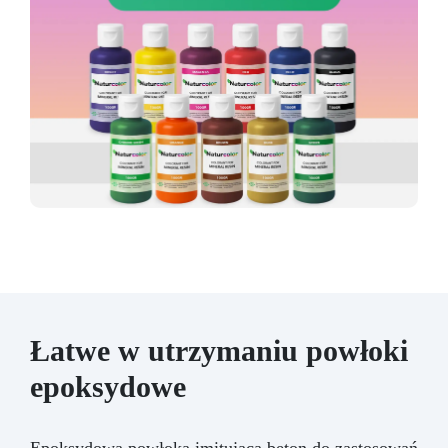
Łatwe w utrzymaniu powłoki
epoksydowe
Epoksydowa powłoka imitująca beton do zastosowań