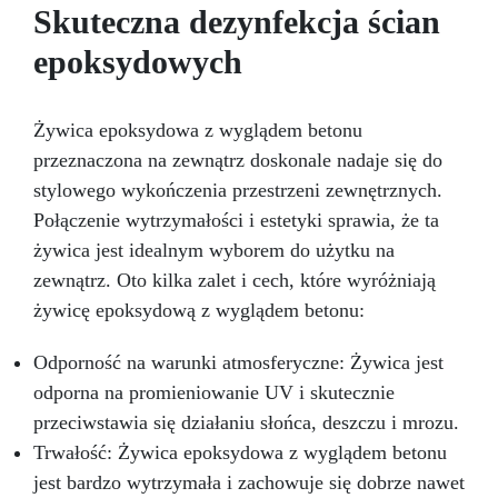
się rozwiązanie podłogowe charakteryzuje się
kuchennego lub roboczego, który nie tylko
Skuteczna dezynfekcja ścian
wiernie naśladuje naturalny granit, ale także
doskonałą odpornością na duży ruch pieszy i
epoksydowych
oferuje trwałą i łatwą do utrzymania
samochodowy. Idealna zarówno dla
powierzchnię. Dzięki zestawowi efekt granitu
majsterkowiczów / użytkowników domowych,
jak i dla użytkowników przemysłowych. Łatwa w
Azul Bahia, możesz przekształcić swoje
przestrzenie z elegancją i stylem, dodając
aplikacji, powierzchnia nadaje się do
Żywica epoksydowa z wyglądem betonu
nieocenioną wartość swojemu domowi.
ponownego użytku w ciągu 24 godzin.
przeznaczona na zewnątrz doskonale nadaje się do
Przezroczysty, samopoziomujący, odporny na
stylowego wykończenia przestrzeni zewnętrznych.
promieniowanie UV system epoksydowy, który
tworzy twardą i błyszczącą warstwę ochronną
Połączenie wytrzymałości i estetyki sprawia, że ta
dla odlewów o grubości do 1cm. Powierzchnia
żywica jest idealnym wyborem do użytku na
jest idealnie gładka i odporna na wilgoć.
zewnątrz. Oto kilka zalet i cech, które wyróżniają
Bezrozpuszczalnikowa i bezzapachowa żywica
żywicę epoksydową z wyglądem betonu:
epoksydowa. Niska wrażliwość na wilgoć
pozwala na pracę w każdych warunkach
atmosferycznych. Idealna do każdego typu
Odporność na warunki atmosferyczne: Żywica jest
podłóg: – garażowe podłogi epoksydowe –
odporna na promieniowanie UV i skutecznie
fabryczne podłogi epoksydowe – domowe
przeciwstawia się działaniu słońca, deszczu i mrozu.
podłogi epoksydowe 3D – kwasoodporne
podłogi epoksydowe Zastosowanie: –
Trwałość: Żywica epoksydowa z wyglądem betonu
garażowe podłogi epoksydowe, fabryczne
jest bardzo wytrzymała i zachowuje się dobrze nawet
podłogi epoksydowe, domowe podłogi