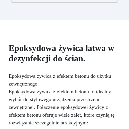
na zarysowania i niska egzotermia,
zapewniające profesjonalne rezultaty bez
kompromisów.
Łatwa w aplikacji – niska
lepkość i długi czas obróbki eliminują
mikropęcherzyki.
Idealna do dużych stołów,
ważnych dzieł artystycznych i masywnych
projektów, gwarantując najwyższą jakość.
Epoksydowa żywica łatwa w
dezynfekcji do ścian.
Epoksydowa żywica z efektem betonu do użytku
zewnętrznego.
Epoksydowa żywica z efektem betonu to idealny
wybór do stylowego urządzenia przestrzeni
zewnętrznej. Połączenie epoksydowej żywicy z
efektem betonu oferuje wiele zalet, które czynią tę
rozwiązanie szczególnie atrakcyjnym: