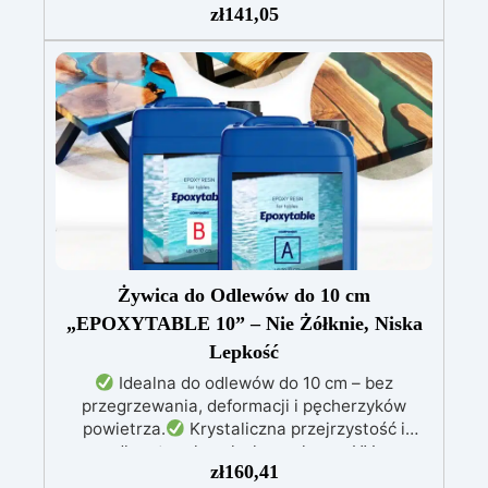
zł
141,05
łodzie oraz struktury drewniane
Stabilizacja
drewna bez pęcherzyków powietrza, doskonała
do napraw i trwałych renowacji
Wysoka
odporność chemiczna i mechaniczna, łatwa do
pomalowania na potrzeby kreatywnych i
wytrzymałych projektów
Odpowiednia do
różnych powierzchni, w tym włókna szklanego i
metalu, łatwa w użyciu (stosunek 2:1)
Żywica do Odlewów do 10 cm
„EPOXYTABLE 10” – Nie Żółknie, Niska
Lepkość
Idealna do odlewów do 10 cm – bez
przegrzewania, deformacji i pęcherzyków
powietrza.
Krystaliczna przejrzystość i
długotrwały połysk, z ochroną UV
zł
160,41
zapobiegającą żółknięciu.
Wysoka odporność