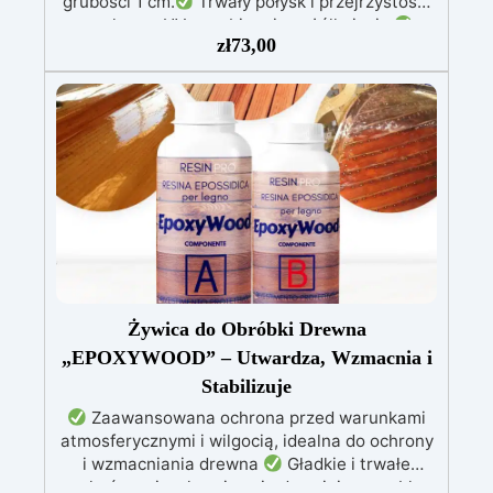
grubości 1 cm.
Trwały połysk i przejrzystość,
z ochroną UV zapobiegającą żółknięciu.
zł
73,00
Bezpieczna, certyfikowana BPA Free, bez
rozpuszczalników i bezzapachowa,
wyprodukowana w 100% we Włoszech.
Łatwa
w użyciu (stosunek 2:1) i obróbce, o niskiej
lepkości, co zmniejsza powstawanie
pęcherzyków powietrza.
Idealna do biżuterii,
małych odlewów, dekoracji i szybkiej
prototypizacji.
Żywica do Obróbki Drewna
„EPOXYWOOD” – Utwardza, Wzmacnia i
Stabilizuje
Zaawansowana ochrona przed warunkami
atmosferycznymi i wilgocią, idealna do ochrony
i wzmacniania drewna
Gładkie i trwałe
wykończenie, chroniące i odnawiające meble,