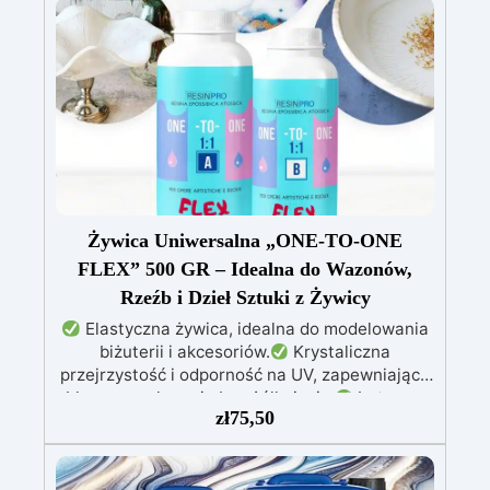
Utwardza się w 12-24 godziny, zapewniając
błyszczącą i lśniącą powierzchnię
Żywica Uniwersalna „ONE-TO-ONE
FLEX” 500 GR – Idealna do Wazonów,
Rzeźb i Dzieł Sztuki z Żywicy
Elastyczna żywica, idealna do modelowania
biżuterii i akcesoriów.
Krystaliczna
przejrzystość i odporność na UV, zapewniające
błyszczące kreacje bez żółknięcia.
Łatwa w
zł
75,50
użyciu – proporcja mieszania 1:1 i długi czas
obróbki dla precyzyjnych detali.
Kompatybilna z barwnikami w paście i proszku,
umożliwiając nieskończone możliwości