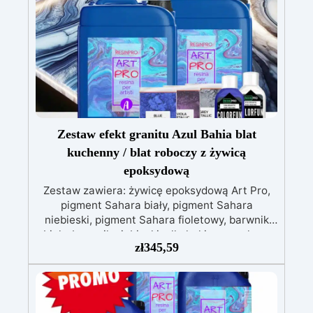
personalizacji.
Bezpieczna i certyfikowana –
BPA Free, bez rozpuszczalników i
bezzapachowa, wyprodukowana w 100% we
Włoszech.
Zestaw efekt granitu Azul Bahia blat
kuchenny / blat roboczy z żywicą
epoksydową
Zestaw zawiera: żywicę epoksydową Art Pro,
pigment Sahara biały, pigment Sahara
niebieski, pigment Sahara fioletowy, barwnik
biały, barwnik niebieski, alkohol izopropylowy
zł
345,59
99,9% Zestaw efekt granitu Azul Bahia do
blatów kuchennych i roboczych z żywicą
epoksydową to idealne rozwiązanie dla tych,
którzy pragną dodać swoim wnętrzom odrobinę
koloru i unikalności, inspirowanej egzotycznym