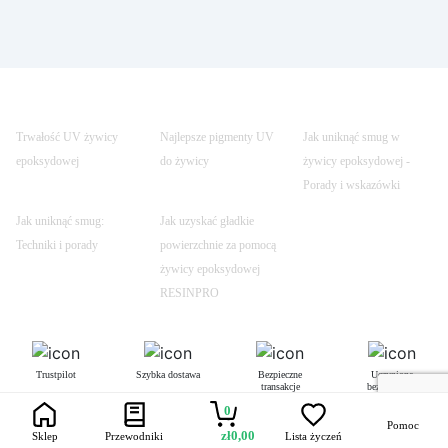
Trwałość UV żywicy
Najlepsze pigmenty UV
Jak uniknąć smug w
epoksydowej
do żywicy
żywicy epoksydowej -
Porady i wskazówki
Jak uniknąć smug:
Jak uzyskać gładkie
Techniki i porady
powierzchnie za pomocą
żywicy epoksydowej
RESINPRO
Trustpilot
Szybka dostawa
Bezpieczne
Uczynione
transakcje
bezpiecznym
0
Pomoc
zł
0,00
Sklep
Przewodniki
Lista życzeń