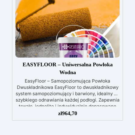
do napraw i trwałych renowacji
Wysoka
odporność chemiczna i mechaniczna, łatwa do
pomalowania na potrzeby kreatywnych i
wytrzymałych projektów
Odpowiednia do
różnych powierzchni, w tym włókna szklanego i
metalu, łatwa w użyciu (stosunek 2:1)
EASYFLOOR – Uniwersalna Powłoka
Wodna
EasyFloor – Samopoziomująca Powłoka
Dwuskładnikowa EasyFloor to dwuskładnikowy
system samopoziomujący i barwiony, idealny do
szybkiego odnawiania każdej podłogi. Zapewnia
trwałe, jednolite i indywidualnie dopasowane
wykończenie. Łatwa aplikacja w dwóch
zł
964,70
etapach, przyczepność również do trudnych i
pionowych powierzchni.
Aplikacja w 2
krokach: pierwsza warstwa wałkiem jako