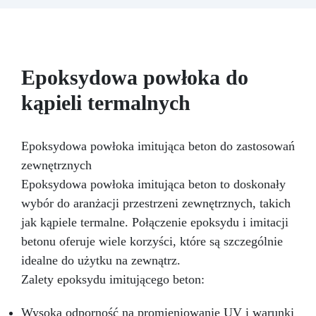
podkład, druga samopoziomująca bezpośrednio
na powierzchnię.
Doskonała przyczepność
także do wilgotnych, nierównych lub
uszkodzonych powierzchni.
Możliwość
pełnego barwienia – dowolny pigment według
Epoksydowa powłoka do
potrzeb.
Odporna na ścieranie i przejezdna
(z poliuretanowym wykończeniem odpornym na
kąpieli termalnych
zarysowania).
Szybkie schnięcie – cały cykl
aplikacji w ciągu jednego dnia.
Epoksydowa powłoka imitująca beton do zastosowań
zewnętrznych
Epoksydowa powłoka imitująca beton to doskonały
wybór do aranżacji przestrzeni zewnętrznych, takich
jak kąpiele termalne. Połączenie epoksydu i imitacji
betonu oferuje wiele korzyści, które są szczególnie
idealne do użytku na zewnątrz.
Zalety epoksydu imitującego beton:
Wysoka odporność na promieniowanie UV i warunki