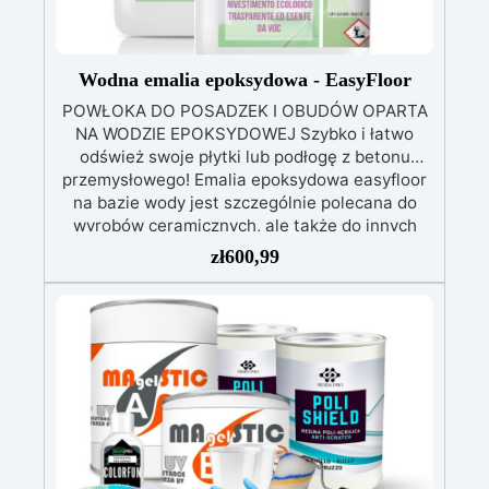
Wodna emalia epoksydowa - EasyFloor
POWŁOKA DO POSADZEK I OBUDÓW OPARTA
NA WODZIE EPOKSYDOWEJ Szybko i łatwo
odśwież swoje płytki lub podłogę z betonu
przemysłowego! Emalia epoksydowa easyfloor
na bazie wody jest szczególnie polecana do
wyrobów ceramicznych, ale także do innych
rodzajów podłoża, takich jak płytki ceramiczne
zł
600,99
czy też podłogi z betonu przemysłowego.
Tworzy warstwę ochronną, która chroni przed
zużyciem i przywraca blask powierzchniom!
Emalia wodna bez nieprzyjemnych zapachów,
wzbogacona o związki strukturalne
nieorganiczne, aby zapewnić maksymalną
wytrzymałość, trwałość i przyczepność do
podłoża. Nie uwalnia substancji szkodliwych dla
zdrowia człowieka, dlatego nie ma problemów z
toksycznością. Łatwo nakładać jedną lub dwie