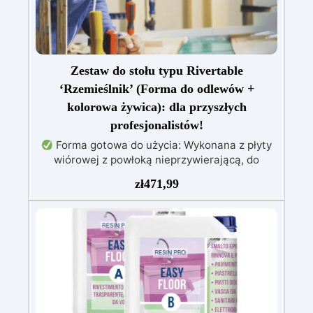
Zestaw do stołu typu Rivertable
‘Rzemieślnik’ (Forma do odlewów +
kolorowa żywica): dla przyszłych
profesjonalistów!
Forma gotowa do użycia: Wykonana z płyty
wiórowej z powłoką nieprzywierającą, do
tworzenia stołów o grubości do 10 cm.
Żywica
zł
471,99
epoksydowa wysokiej jakości: 1,6 kg
przezroczystej, samopoziomującej żywicy
odpornej na promieniowanie UV, łatwej do
wylania.
Pełny zestaw: Zawiera drewno
świerkowe impregnowane, barwniki (biały,
czarny, czerwony, niebieski, żółty), wagę i
narzędzia do mieszania.
Łatwy montaż:
Forma już zmontowana, gotowa do użycia,
oszczędzając czas i zapewniając precyzję.