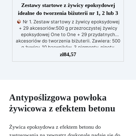
Zestawy startowe z żywicy epoksydowej
idealne do tworzenia biżuterii nr 1, 2 lub 3
Nr 1. Zestaw startowy z żywicy epoksydowej
+ 29 akcesoriów:500 g przezroczystej żywicy
epoksydowej One to One + 29 przydatnych
akcesoriów do tworzenia biżuterii. Zawiera: 500
g żywicy, 10 barwników, 3 pigmenty, pipety,
patyczki do mieszania, rękawiczki i kubeczki.
zł
84,57
Nr 2. Zestaw startowy z żywicy epoksydowej
+ 100 akcesoriów:500 g przezroczystej żywicy
epoksydowej One to One + 100 przydatnych
akcesoriów do tworzenia biżuterii. Zawiera: 500
g żywicy, 12 dodatków dekoracyjnych, suszone
kwiaty, silikonową formę z literami, breloczki,
Antypoślizgowa powłoka
końcówki do miniwiertarki, ponad 100
elementów.
żywicowa z efektem betonu
Żywica epoksydowa z efektem betonu do
zastosowania na zewnątrz doskonale nadaje się do