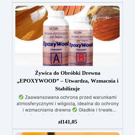
zapewnia gładką, lśniącą powierzchnię
chronioną przed infiltracją.
Możliwość
barwienia: Kompatybilna z barwnikami i
metalicznymi proszkami dla unikalnych efektów
kolorystycznych.
Łatwa aplikacja:
Bezrozpuszczalnikowa i bezwonna, 1 kg
pokrywa około 1 m² (przy grubości 1 mm).
Żywica do Obróbki Drewna
„EPOXYWOOD” – Utwardza, Wzmacnia i
Stabilizuje
Zaawansowana ochrona przed warunkami
atmosferycznymi i wilgocią, idealna do ochrony
i wzmacniania drewna
Gładkie i trwałe
wykończenie, chroniące i odnawiające meble,
zł
141,05
łodzie oraz struktury drewniane
Stabilizacja
drewna bez pęcherzyków powietrza, doskonała