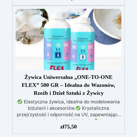
długi czas
Dostosowana do wysokiej
wilgotności: Zapewnia zawsze błyszczące i
trwałe rezultaty
Błyszcząca,
samopoziomująca, bezzapachowa i
bezrozpuszczalnikowa: Bezpieczna po
utwardzeniu
Idealna do powłok ochronnych,
paneli artystycznych i obrazów: Przekształca
każdy projekt w dzieło sztuki
Żywica Uniwersalna „ONE-TO-ONE
FLEX” 500 GR – Idealna do Wazonów,
Rzeźb i Dzieł Sztuki z Żywicy
Elastyczna żywica, idealna do modelowania
biżuterii i akcesoriów.
Krystaliczna
przejrzystość i odporność na UV, zapewniające
błyszczące kreacje bez żółknięcia.
Łatwa w
zł
75,50
użyciu – proporcja mieszania 1:1 i długi czas
obróbki dla precyzyjnych detali.