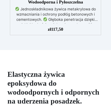
Wodoodporna i Pyłoszczelna
Jednoskładnikowa żywica metakrylowa do
wzmacniania i ochrony podłóg betonowych i
cementowych.
Głęboka penetracja dzięki
niskiej lepkości, zwiększająca odporność
zł
117,50
mechaniczną i chemiczną.
Błyszczące
wykończenie, które ożywia kolor, chroni przed
wilgocią, promieniami UV i redukuje pylenie
powierzchni.
Łatwa aplikacja wałkiem,
schnie w mniej niż 12 godzin, zapewniając
szybką i trwałą ochronę.
Idealna do garaży,
dziedzińców, magazynów i placów – odporna na
ekstremalne temperatury i środki chemiczne.
Elastyczna żywica
epoksydowa do
wodoodpornych i odpornych
na uderzenia posadzek.