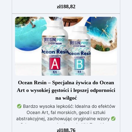
obrazów
Nie kapie: wszechstronna aplikacja
zł
188,82
na powierzchniach pochylonych, pionowych lub
zakrzywionych, idealna do malowania i powłok
Odporna na wilgoć, z błyszczącą i ochronną
powierzchnią, odpowiednia do każdego
środowiska
Bezpieczna i bezzapachowa,
wolna od rozpuszczalników i BPA, idealna do
komfortowej i przyjemnej pracy
Ocean Resin – Specjalna żywica do Ocean
Art o wysokiej gęstości i lepszej odporności
na wilgoć
Bardzo wysoka lepkość: Idealna do efektów
Ocean Art, fal morskich, geod i sztuki
abstrakcyjnej, zachowując oryginalne wzory
Odporna na promieniowanie UV: Zapobiega
zł
188,76
żółknięciu i utrzymuje intensywne kolory przez