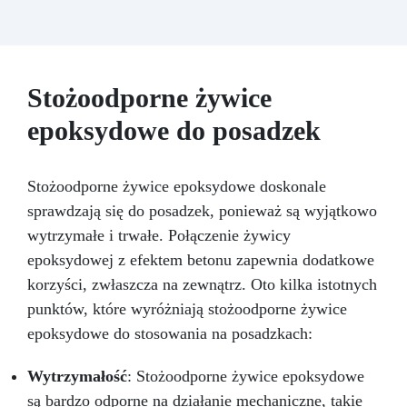
Kompatybilna z barwnikami w paście i proszku,
umożliwiając nieskończone możliwości
personalizacji.
Bezpieczna i certyfikowana –
BPA Free, bez rozpuszczalników i
bezzapachowa, wyprodukowana w 100% we
Stożoodporne żywice
Włoszech.
epoksydowe do posadzek
Stożoodporne żywice epoksydowe doskonale
sprawdzają się do posadzek, ponieważ są wyjątkowo
wytrzymałe i trwałe. Połączenie żywicy
epoksydowej z efektem betonu zapewnia dodatkowe
korzyści, zwłaszcza na zewnątrz. Oto kilka istotnych
punktów, które wyróżniają stożoodporne żywice
epoksydowe do stosowania na posadzkach:
Wytrzymałość
: Stożoodporne żywice epoksydowe
są bardzo odporne na działanie mechaniczne, takie