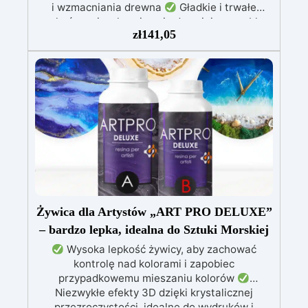
i wzmacniania drewna
Gładkie i trwałe
wykończenie, chroniące i odnawiające meble,
zł
141,05
łodzie oraz struktury drewniane
Stabilizacja
drewna bez pęcherzyków powietrza, doskonała
do napraw i trwałych renowacji
Wysoka
odporność chemiczna i mechaniczna, łatwa do
pomalowania na potrzeby kreatywnych i
wytrzymałych projektów
Odpowiednia do
różnych powierzchni, w tym włókna szklanego i
metalu, łatwa w użyciu (stosunek 2:1)
Żywica dla Artystów „ART PRO DELUXE”
– bardzo lepka, idealna do Sztuki Morskiej
Wysoka lepkość żywicy, aby zachować
kontrolę nad kolorami i zapobiec
przypadkowemu mieszaniu kolorów
Niezwykłe efekty 3D dzięki krystalicznej
przezroczystości, idealne do wydruków i