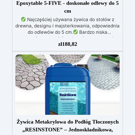
precyzyjne i personalizowane powierzchnie
Epoxytable 5-FIVE - doskonałe odlewy do 5
cm
Najczęściej używana żywica do stołów z
drewna, designu i majsterkowania, odpowiednia
do odlewów do 5 cm.
Bardzo niska
egzotermia zapewniająca bezpieczną pracę bez
zł
188,82
przegrzewania.
Odporna na zarysowania i
żółknięcie dzięki filtrom UV i wysokiej jakości
mechanicznej.
Niska lepkość, eliminująca
pęcherzyki powietrza i zapewniająca gładkie
wykończenie.
Bezpieczna i nietoksyczna,
wolna od BPA/VOC, certyfikowana do
długotrwałego kontaktu ze skórą.
Żywica Metakrylowa do Podłóg Tłoczonych
„RESINSTONE” – Jednoskładnikowa,