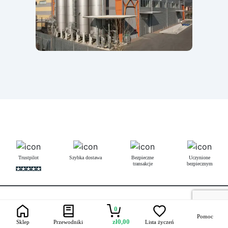
Trustpilot
Szybka dostawa
Bezpieczne
Uczynione
transakcje
bezpiecznym
Łączność
0
Pomoc
zł
0,00
Sklep
Przewodniki
Lista życzeń