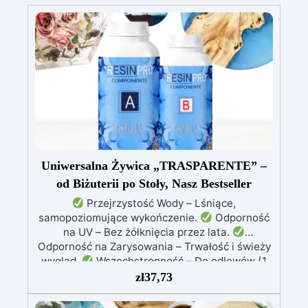
Uniwersalna Żywica „TRASPARENTE” –
od Biżuterii po Stoły, Nasz Bestseller
Przejrzystość Wody – Lśniące,
samopoziomujące wykończenie.
Odporność
na UV – Bez żółknięcia przez lata.
Odporność na Zarysowania – Trwałość i świeży
wygląd.
Wszechstronność – Do odlewów (1
mm–2 cm), powłok, biżuterii, stołów i dzieł
zł
37,73
sztuki.
Łatwość Użycia – Niska lepkość, brak
pęcherzyków powietrza.
Profesjonalne