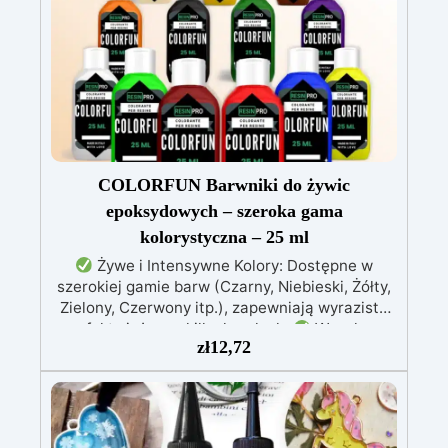
mieszania 100:55, czas pracy do 10 godzin i
pełna kataliza w ciągu 24-48 godzin
Kreatywna wszechstronność: idealna do powłok
(1-5 mm), zalew artystycznych (do 1 cm)
COLORFUN Barwniki do żywic
epoksydowych – szeroka gama
kolorystyczna – 25 ml
Żywe i Intensywne Kolory: Dostępne w
szerokiej gamie barw (Czarny, Niebieski, Żółty,
Zielony, Czerwony itp.), zapewniają wyraziste
efekty już przy kilku kroplach.
Wysoka
zł
12,72
Koncentracja: Możliwość regulacji
przezroczystości – od delikatnego odcienia po
intensywne krycie, zależnie od stężenia (0,01%
– 5%).
Łatwość Użycia: Dodaj do
komponentu A żywicy i mieszaj, aż uzyskasz