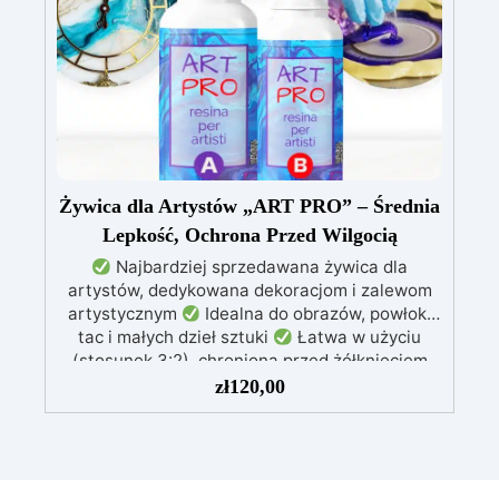
połączeniu z innymi kolorami.
Wszechstronność: Doskonały do tworzenia
unikalnych dzieł sztuki, dodając głębię i
dynamikę powierzchniom z żywicy.
Żywica dla Artystów „ART PRO” – Średnia
Lepkość, Ochrona Przed Wilgocią
Najbardziej sprzedawana żywica dla
artystów, dedykowana dekoracjom i zalewom
artystycznym
Idealna do obrazów, powłok,
tac i małych dzieł sztuki
Łatwa w użyciu
(stosunek 3:2), chroniona przed żółknięciem
dzięki specjalnym filtrom UV
Gęsta formuła:
zł
120,00
nie kapie, utrzymując precyzyjne i czyste wzory
Utwardza się w 12-24 godziny, zapewniając
błyszczącą i lśniącą powierzchnię