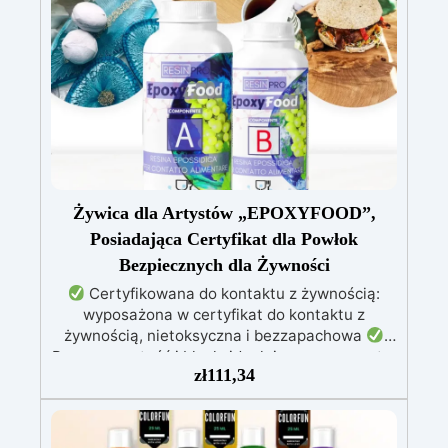
Wyniki – Idealna do hobbystycznych i
zaawansowanych projektów.
Żywica dla Artystów „EPOXYFOOD”,
Posiadająca Certyfikat dla Powłok
Bezpiecznych dla Żywności
Certyfikowana do kontaktu z żywnością:
wyposażona w certyfikat do kontaktu z
żywnością, nietoksyczna i bezzapachowa
Przezroczystość i blask: idealnie przezroczyste,
zł
111,34
błyszczące i samopoziomujące wykończenie po
katalizie
Odporność i trwałość: odporna na
zarysowania, chemikalia i zużycie, zapewniając
trwałe kreacje
Łatwość użycia: stosunek