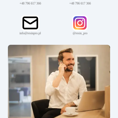
+48 796 617 366
+48 796 617 366
info@resinpro.pl
@resin_pro