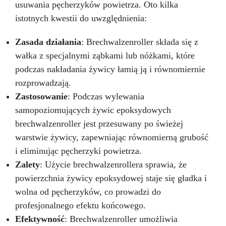
usuwania pęcherzyków powietrza. Oto kilka
technologii, mieszalnik pozwala uzyskać
perfekcyjne i jednolite mieszanie żywic
istotnych kwestii do uwzględnienia:
epoksydowych, zapewniając profesjonalne
rezultaty.
Łatwy w użyciu, czyszczeniu i
Zasada działania
: Brechwalzenroller składa się z
wielokrotnego użytku: mieszalnik jest
wałka z specjalnymi ząbkami lub nóżkami, które
zaprojektowany tak, aby był łatwy w użyciu
nawet dla osób bez doświadczenia w mieszaniu
podczas nakładania żywicy łamią ją i równomiernie
żywic. Ponadto, jest łatwy do czyszczenia i
rozprowadzają.
wielokrotnego użytku, co czyni go ekologicznym
Zastosowanie
: Podczas wylewania
i ekonomicznym wyborem.
Oszczędza czas:
samopoziomujących żywic epoksydowych
dzięki innowacyjnej technologii, mieszalnik
pozwala uzyskać perfekcyjne i jednolite
brechwalzenroller jest przesuwany po świeżej
mieszanie żywic epoksydowych szybko i łatwo,
warstwie żywicy, zapewniając równomierną grubość
oszczędzając czas i wysiłek. Jeśli chcesz
i eliminując pęcherzyki powietrza.
uzyskać profesjonalne rezultaty w mieszaniu
żywic epoksydowych i oszczędzić czas i
Zalety
: Użycie brechwalzenrollera sprawia, że
wysiłek, kup nasz mieszalnik anty-
powierzchnia żywicy epoksydowej staje się gładka i
pęcherzykowy już dziś.
wolna od pęcherzyków, co prowadzi do
profesjonalnego efektu końcowego.
Efektywność
: Brechwalzenroller umożliwia