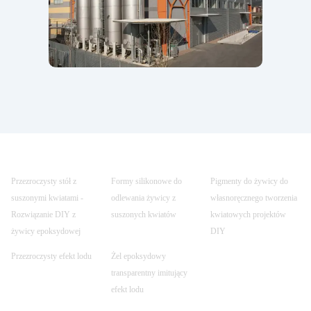
Przezroczysty stół z
Formy silikonowe do
Pigmenty do żywicy do
suszonymi kwiatami -
odlewania żywicy z
własnoręcznego tworzenia
Rozwiązanie DIY z
suszonych kwiatów
kwiatowych projektów
żywicy epoksydowej
DIY
Przezroczysty efekt lodu
Żel epoksydowy
transparentny imitujący
efekt lodu