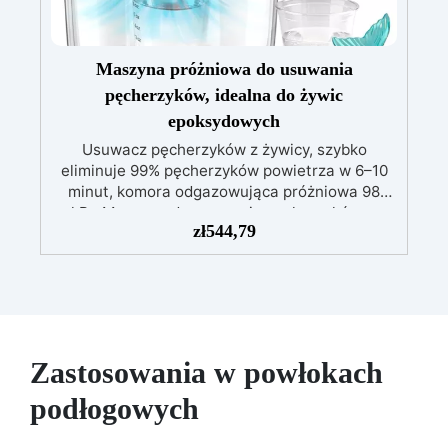
Maszyna próżniowa do usuwania
pęcherzyków, idealna do żywic
epoksydowych
Usuwacz pęcherzyków z żywicy, szybko
eliminuje 99% pęcherzyków powietrza w 6–10
minut, komora odgazowująca próżniowa 98
kPa.Maszyna do usuwania pęcherzyków w
zł
544,79
mieszankach żywic epoksydowych, idealna do
sztuki z żywicy i prac ręcznych.
Zastosowania w powłokach
podłogowych