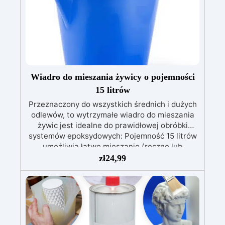
Wiadro do mieszania żywicy o pojemności
15 litrów
Przeznaczony do wszystkich średnich i dużych
odlewów, to wytrzymałe wiadro do mieszania
żywic jest idealne do prawidłowej obróbki
systemów epoksydowych: Pojemność 15 litrów
umożliwia łatwe mieszanie (ręczne lub
mechaniczne) aż do 14 kg żywic na raz ;
zł
24,99
Wykonane z polietylenu, umożliwia łatwe
czyszczenie : żywica utwardzona nie przylega
do tego materiału. Wystarczy pozwolić na
utwardzenie ewentualnych pozostałości i
usunąć je następnego dnia (bez użycia
rozcieńczalników) ; Praktyczny wylew i uchwyt