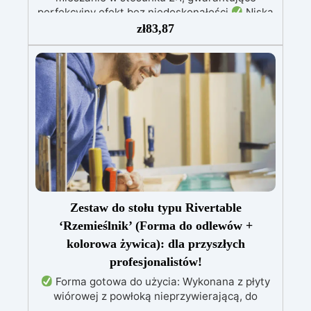
perfekcyjny efekt bez niedoskonałości
Niska
lepkość: Zapewnia odlewy bez pęcherzyków,
zł
83,87
kompatybilna z drewnem, silikonem, szkłem,
metalem i innymi materiałami
Bezpieczna po
utwardzeniu: Nietoksyczna, bezpieczna dla
skóry, wolna od BPA i rozpuszczalników (VOC
Free)
Błyszcząca i samopoziomująca: Z
filtrami UV przeciw żółknięciu dla trwałego i
lśniącego wykończenia
Zestaw do stołu typu Rivertable
‘Rzemieślnik’ (Forma do odlewów +
kolorowa żywica): dla przyszłych
profesjonalistów!
Forma gotowa do użycia: Wykonana z płyty
wiórowej z powłoką nieprzywierającą, do
tworzenia stołów o grubości do 10 cm.
Żywica