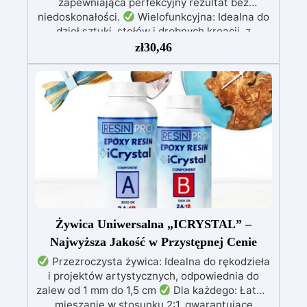
zapewniająca perfekcyjny rezultat bez
niedoskonałości.
Wielofunkcyjna: Idealna do
dzieł sztuki, stołów i drobnych kreacji, z
możliwością wylewania od 1 mm do 2 cm.
zł
30,46
Odporna na zarysowania i promieniowanie UV:
Gwarantuje trwałe, intensywne i nienaruszone
prace, które nie żółkną z biegiem czasu.
Niska lepkość i formuła przeciwbąbelkowa: Dla
perfekcyjnych rezultatów, idealna do wlewania
do form i zatapiania.
Certyfikowana jako
bezpieczna po utwardzeniu: Bezpieczna w
kontakcie ze skórą, wolna od BPA i VoC,
zapewniając bezpieczeństwo i wysoką jakość.
Żywica Uniwersalna „ICRYSTAL” –
Najwyższa Jakość w Przystępnej Cenie
Przezroczysta żywica: Idealna do rękodzieła
i projektów artystycznych, odpowiednia do
zalew od 1 mm do 1,5 cm
Dla każdego: Łatwe
mieszanie w stosunku 2:1, gwarantujące