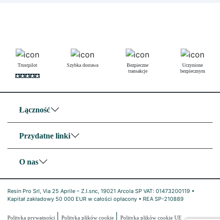
Trustpilot
Szybka dostawa
Bezpieczne
Uczynione
transakcje
bezpiecznym
Łączność
Przydatne linki
O nas
Resin Pro Srl, Via 25 Aprile – Z.I.snc, 19021 Arcola SP VAT: 01473200119 •
Kapitał zakładowy 50 000 EUR w całości opłacony • REA SP-210889
|
|
Polityka prywatności
Polityka plików cookie
Polityka plików cookie UE