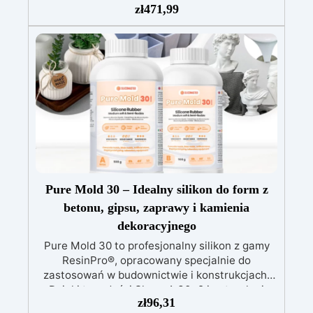
zł
471,99
epoksydowa wysokiej jakości: 1,6 kg
przezroczystej, samopoziomującej żywicy
odpornej na promieniowanie UV, łatwej do
wylania.
Pełny zestaw: Zawiera drewno
świerkowe impregnowane, barwniki (biały,
czarny, czerwony, niebieski, żółty), wagę i
narzędzia do mieszania.
Łatwy montaż:
Forma już zmontowana, gotowa do użycia,
oszczędzając czas i zapewniając precyzję.
Pure Mold 30 – Idealny silikon do form z
betonu, gipsu, zaprawy i kamienia
dekoracyjnego
Pure Mold 30 to profesjonalny silikon z gamy
ResinPro®, opracowany specjalnie do
zastosowań w budownictwie i konstrukcjach.
Dzięki twardości Shore A 30±2 i naturalnej
zł
96,31
przezroczystości oferuje idealne połączenie