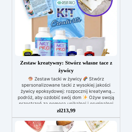
epoksydowej One to One + 100 przydatnych
akcesoriów do tworzenia biżuterii. Zawiera: 500
g żywicy, 12 dodatków dekoracyjnych, suszone
kwiaty, silikonową formę z literami, breloczki,
końcówki do miniwiertarki, ponad 100
elementów.
Zestaw kreatywny: Stwórz własne tace z
żywicy
Zestaw tacki w żywicy
Stwórz
spersonalizowane tacki z wysokiej jakości
żywicy epoksydowej: rozpocznij kreatywną
podróż, aby ozdobić swój dom
Ożyw swoją
przestrzeń za pomocą unikalnej i oryginalnej
tacki dzięki naszemu zestawowi!
zł
213,99
Dostarczamy Ci wszystko, czego potrzebujesz,
aby rozpocząć: 830 gramów żywicy
epoksydowej wysokiej jakości; formę do tacki z