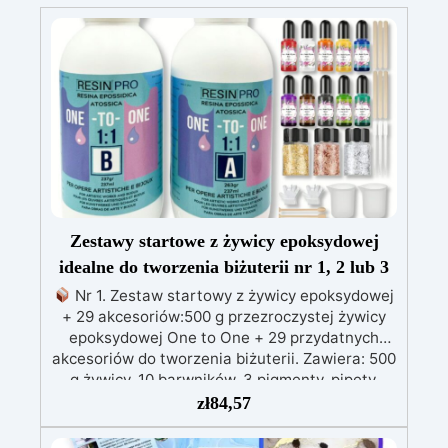
Zestawy startowe z żywicy epoksydowej
idealne do tworzenia biżuterii nr 1, 2 lub 3
Nr 1. Zestaw startowy z żywicy epoksydowej
+ 29 akcesoriów:500 g przezroczystej żywicy
epoksydowej One to One + 29 przydatnych
akcesoriów do tworzenia biżuterii. Zawiera: 500
g żywicy, 10 barwników, 3 pigmenty, pipety,
patyczki do mieszania, rękawiczki i kubeczki.
zł
84,57
Nr 2. Zestaw startowy z żywicy epoksydowej
+ 100 akcesoriów:500 g przezroczystej żywicy