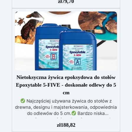
kreacji żywicznych. Doskonały do ​​produkcji
zł
79,70
podstawek, przedmiotów dekoracyjnych oraz
artykułów domowych i biurowych, produkt ten
może być ponownie używany przez lata.
Wymiary: 32cm x 22cm x 1cm Kolor: efekt złota
Nietoksyczna żywica epoksydowa do stołów
Epoxytable 5-FIVE - doskonałe odlewy do 5
cm
Najczęściej używana żywica do stołów z
drewna, designu i majsterkowania, odpowiednia
do odlewów do 5 cm.
Bardzo niska
egzotermia zapewniająca bezpieczną pracę bez
zł
188,82
przegrzewania.
Odporna na zarysowania i
żółknięcie dzięki filtrom UV i wysokiej jakości