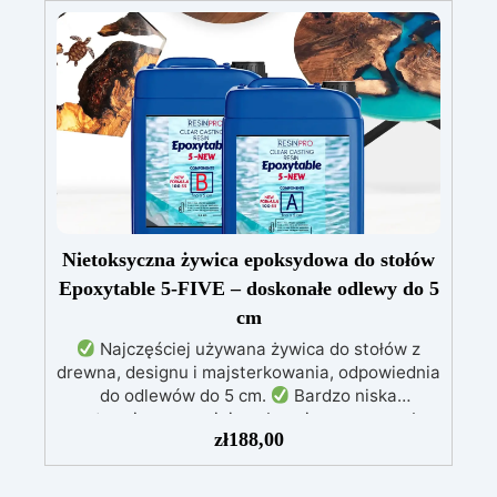
mechanicznej.
Niska lepkość, eliminująca
pęcherzyki powietrza i zapewniająca gładkie
wykończenie.
Bezpieczna i nietoksyczna,
wolna od BPA/VOC, certyfikowana do
długotrwałego kontaktu ze skórą.
Nietoksyczna żywica epoksydowa do stołów
Epoxytable 5-FIVE – doskonałe odlewy do 5
cm
Najczęściej używana żywica do stołów z
drewna, designu i majsterkowania, odpowiednia
do odlewów do 5 cm.
Bardzo niska
egzotermia zapewniająca bezpieczną pracę bez
zł
188,00
przegrzewania.
Odporna na zarysowania i
żółknięcie dzięki filtrom UV i wysokiej jakości
mechanicznej.
Niska lepkość, eliminująca