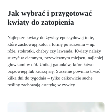
kroku przewodnik; Dodaj małe ozdoby lub
suszone kwiaty, aby dodać niepowtarzalny
Jak wybrać i przygotować
akcent, użyj brokatu lub złotej folii dla
eleganckiego wyglądu, stwórz efekt marmuru
kwiaty do zatopienia
lub litery w stylu galaktycznym. Eksperymentuj i
oferuj spersonalizowane drobne prezenty dla
swoich bliskich
Rozpocznij swoją twórczą
Najlepsze kwiaty do żywicy epoksydowej to te,
podróż z żywicą dzięki tym prostym, ale
które zachowują kolor i formę po suszeniu – np.
efektownym projektom, będziemy z Tobą od
róże, stokrotki, chabry czy lawenda. Kwiaty należy
początku do końca (i jesteśmy pewni, że nie
będziesz chciał przestać!)
Zamów teraz!
suszyć w ciemnym, przewiewnym miejscu, najlepiej
główkami w dół. Unikaj gatunków, które łatwo
brązowieją lub kruszą się. Suszenie powinno trwać
kilka dni do tygodnia – tylko całkowicie suche
rośliny zachowają estetykę w żywicy.