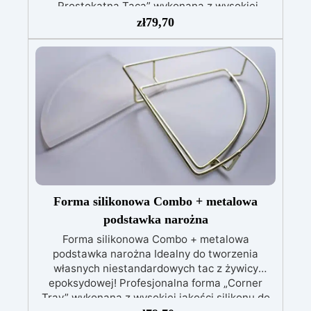
„Prostokątna Taca” wykonana z wysokiej
jakości silikonu do kreacji żywicznych.
zł
79,70
Doskonały do ​​produkcji podstawek,
przedmiotów dekoracyjnych oraz artykułów
domowych i biurowych, produkt ten może być
ponownie używany przez lata. Wymiary: 30,5
cm x 17 cm
Forma silikonowa Combo + metalowa
podstawka narożna
Forma silikonowa Combo + metalowa
podstawka narożna Idealny do tworzenia
własnych niestandardowych tac z żywicy
epoksydowej! Profesjonalna forma „Corner
Tray” wykonana z wysokiej jakości silikonu do