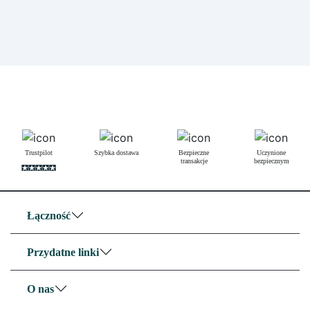
Trustpilot
Szybka dostawa
Bezpieczne
Uczynione
transakcje
bezpiecznym
Łączność
Przydatne linki
O nas