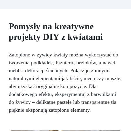
pęcherzyki powietrza i zapewniająca gładkie
wykończenie.
Bezpieczna i nietoksyczna,
wolna od BPA/VOC, certyfikowana do
długotrwałego kontaktu ze skórą.
Pomysły na kreatywne
projekty DIY z kwiatami
Zatopione w żywicy kwiaty można wykorzystać do
tworzenia podkładek, biżuterii, breloków, a nawet
mebli i dekoracji ściennych. Połącz je z innymi
naturalnymi elementami jak liście, mech czy muszle,
aby uzyskać oryginalne kompozycje. Dla
dodatkowego efektu, eksperymentuj z barwnikami
do żywicy – delikatne pastele lub transparentne tła
pięknie eksponują zatopione elementy.