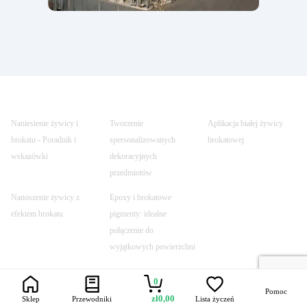
Naniesienie żywicy i
Tworzenie
Aplikacja białej żywicy
brokatu - Poradnik i
spersonalizowanych
brokatowej
wskazówki
dekoracyjnych
przedmiotów
Nanoszenie żywicy z
Epoxy i brokatowe
efektem brokatu
pigmenty: idealne
połączenie do
wyjątkowych powierzchni
0
Pomoc
zł
0,00
Sklep
Przewodniki
Lista życzeń
Trustpilot
Szybka dostawa
Bezpieczne
Uczynione