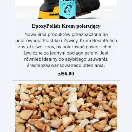
bezpieczeństwo: Zgodna z Rozporządzeniem
UE nr 305/2011 – Rozporządzeniem UE nr
574/2014 – Oznakowanie CE zgodnie z normą
EN 1504-2 oraz odpowiednią Deklaracją
EpoxyPolish Krem polerujący
Właściwości Użytkowych (DoP).
Nowa linia produktów przeznaczona do
polerowania Plastiku i Żywicy. Krem ResinPolish
został stworzony, by polerować powierzchnie
żywiczne za jednym pociągnięciem. Jest
również idealny do szybkiego usuwania
średniozaawansowanego utleniania,
delikatnych zadrapań, skaz i innych drobnych
zł
56,00
defektów na żywicznej powierzchni. Ten krem
usuwa defekty pozostawione przez środki
ścierne o ziarnistości P1500 lub mniejszej i
pozostawia wspaniałe wykończenie
pozbawione niedoskonałości nawet na
ciemniejszych żelkotach, które mogą sprawiać
więcej trudności.