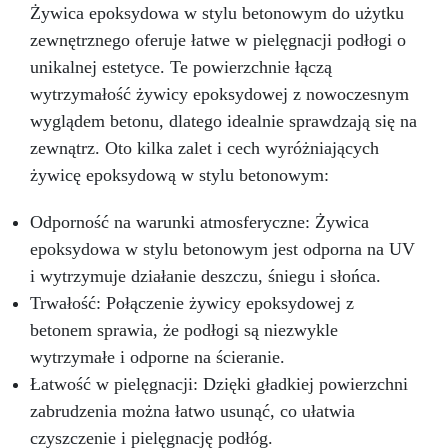
czasu: Nowoczesne żywice gwarantują
Żywica epoksydowa w stylu betonowym do użytku
odporność na ścieranie i stabilność koloru
zewnętrznego oferuje łatwe w pielęgnacji podłogi o
przez wiele lat.
unikalnej estetyce. Te powierzchnie łączą
wytrzymałość żywicy epoksydowej z nowoczesnym
wyglądem betonu, dlatego idealnie sprawdzają się na
zewnątrz. Oto kilka zalet i cech wyróżniających
żywicę epoksydową w stylu betonowym:
Odporność na warunki atmosferyczne: Żywica
epoksydowa w stylu betonowym jest odporna na UV
i wytrzymuje działanie deszczu, śniegu i słońca.
Trwałość: Połączenie żywicy epoksydowej z
betonem sprawia, że podłogi są niezwykle
wytrzymałe i odporne na ścieranie.
Łatwość w pielęgnacji: Dzięki gładkiej powierzchni
zabrudzenia można łatwo usunąć, co ułatwia
czyszczenie i pielęgnację podłóg.