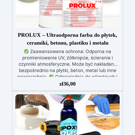
PROLUX – Ultraodporna farba do płytek,
ceramiki, betonu, plastiku i metalu
Zaawansowana ochrona: Odporna na
promieniowanie UV, żółknięcie, ścieranie i
czynniki atmosferyczne. Może być nakładana
bezpośrednio na płytki, beton, metal lub inne
powierzchnie.
Odpowiednia do wilgotnych i
intensywnie użytkowanych miejsc: Specjalna
zł
36,00
formuła, idealna do środowisk wymagających
najwyższej trwałości.
Wszechstronne i
personalizowane wykończenie: Dostępna w
kolorystyce RAL lub NCS, z wykończeniem w
połysku. Kryjąca już przy jednej warstwie.
Uniwersalna: Doskonała do podłóg, parkingów,
magazynów oraz do powłok na odpowiednio
przygotowanej stali.
Zgodność i