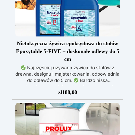
Nietoksyczna żywica epoksydowa do stołów
Epoxytable 5-FIVE – doskonałe odlewy do 5
cm
Najczęściej używana żywica do stołów z
drewna, designu i majsterkowania, odpowiednia
do odlewów do 5 cm.
Bardzo niska
egzotermia zapewniająca bezpieczną pracę bez
zł
188,00
przegrzewania.
Odporna na zarysowania i
żółknięcie dzięki filtrom UV i wysokiej jakości
mechanicznej.
Niska lepkość, eliminująca
pęcherzyki powietrza i zapewniająca gładkie
wykończenie.
Bezpieczna i nietoksyczna,
wolna od BPA/VOC, certyfikowana do
długotrwałego kontaktu ze skórą.