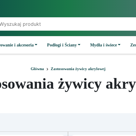
owanie i akcesoria
Podłogi i Ściany
Mydła i świece
Ze
Główna
Zastosowania żywicy akrylowej
osowania żywicy akry