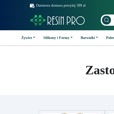
Darmowa dostawa powyżej 399 zł
Żywice
Silikony i Formy
Barwniki
Poler
Zast