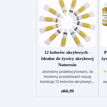
12 kolorów akrylowych -
P
Idealne do żywicy akrylowej
ży
Naturesin
Jesteśmy podekscytowani, że
możemy przedstawić naszą
kolekcję 12 kolorów akrylowych,
wy
idealnych do żywicy akrylowej
zł
66,99
Naturesin. Nasze kolory
akrylowe zostały specjalnie
ko
opracowane do stosowania z
K
żywicą akrylową Naturesin, i
so