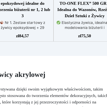
epoksydowej idealne do
TO-ONE FLEX” 500 GR
orzenia biżuterii nr 1, 2 lub
Idealna do Wazonów, Rzeź
3
Dzieł Sztuki z Żywicy
Nr 1. Zestaw startowy z
Elastyczna żywica, idealn
żywicy epoksydowej + 29
modelowania biżuterii i
esoriów:500 g przezroczystej
akcesoriów.
Krystaliczn
zł
84,57
zł
75,50
wicy epoksydowej One to One
przejrzystość i odporność na
29 przydatnych akcesoriów do
zapewniające błyszczące
rzenia biżuterii. Zawiera: 500
kreacje bez żółknięcia.
Ła
g żywicy, 10 barwników, 3
w użyciu – proporcja miesza
igmenty, pipety, patyczki do
1:1 i długi czas obróbki dla
szania, rękawiczki i kubeczki.
precyzyjnych detali.
Nr 2. Zestaw startowy z
Kompatybilna z barwnikami
wicy akrylowej
żywicy epoksydowej + 100
paście i proszku, umożliwia
esoriów:500 g przezroczystej
nieskończone możliwości
wicy epoksydowej One to One
personalizacji.
Bezpieczna
 100 przydatnych akcesoriów
certyfikowana – BPA Free, 
ystywana dzięki swoim wyjątkowym właściwościom, takim
 tworzenia biżuterii. Zawiera:
rozpuszczalników i
często stosowana do tworzenia elementów dekoracyjnych, takic
500 g żywicy, 12 dodatków
bezzapachowa, wyprodukow
 które korzystają z jej przezroczystości i odporności na
koracyjnych, suszone kwiaty,
w 100% we Włoszech.