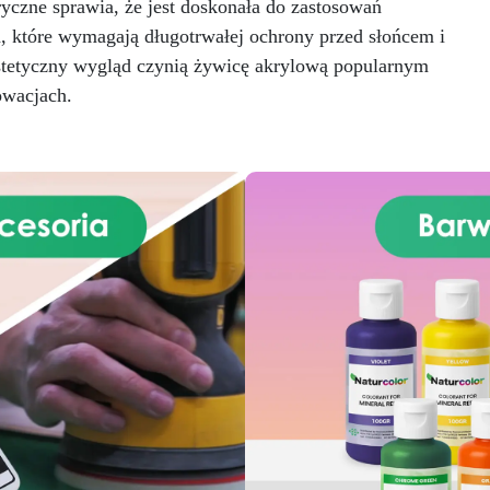
silikonową formę z literami,
ryczne sprawia, że jest doskonała do zastosowań
breloczki, końcówki do
a, które wymagają długotrwałej ochrony przed słońcem i
miniwiertarki, ponad 100
stetyczny wygląd czynią żywicę akrylową popularnym
elementów.
wacjach.