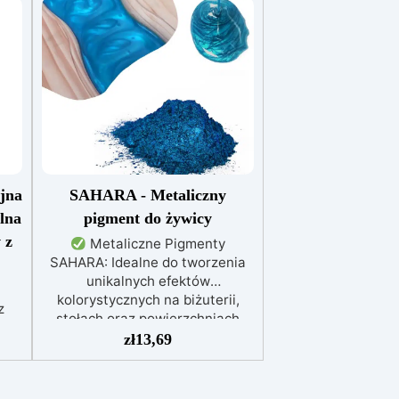
jna
SAHARA - Metaliczny
lna
pigment do żywicy
 z
Metaliczne Pigmenty
SAHARA: Idealne do tworzenia
unikalnych efektów
kolorystycznych na biżuterii,
z
stołach oraz powierzchniach
w,
drewnianych i betonowych.
zł
13,69
,
Wysoka Odporność na UV: Kolory
pozostają intensywne i nie
ulegają zmianie z upływem