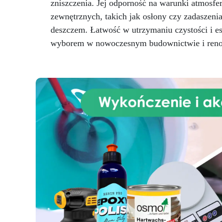
zniszczenia. Jej odporność na warunki atmosfe
spersonalizowane zawieszki czy
zewnętrznych, takich jak osłony czy zadaszeni
oszałamiające naszyjniki? Ten
zestaw oferuje nieskończone
deszczem. Łatwość w utrzymaniu czystości i e
możliwości tworzenia małych
wyborem w nowoczesnym budownictwie i reno
arcydzieł! Nasze kreatywne
pomysły zainspirują Cię do
eksperymentowania: dodaj
suszone kwiaty lub małe liście
dla naturalnego efektu, stwórz
morski motyw za pomocą
różnych warstw kolorowej
żywicy lub naśladuj wygląd
kamieni szlachetnych. Dodaj
błysk swoim elementom za
pomocą naszego brokatu i odkryj
świat kreatywnych możliwości.
Ten zestaw jest idealny dla
miłośników DIY lub osób
poszukujących relaksującej i
zabawnej aktywności. Jest także
oryginalnym pomysłem na