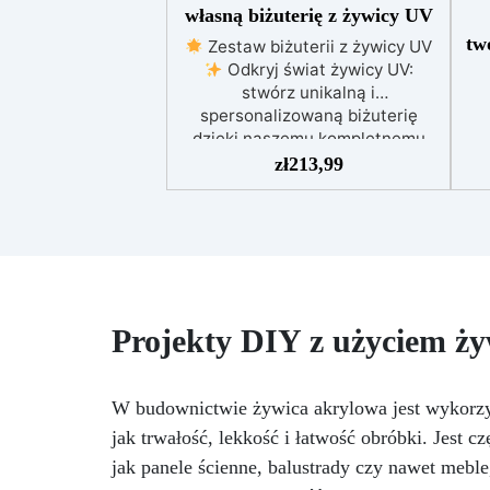
własną biżuterię z żywicy UV
tw
Zestaw biżuterii z żywicy UV
Odkryj świat żywicy UV:
stwórz unikalną i
spersonalizowaną biżuterię
dzięki naszemu kompletnemu
akc
zestawowi
Wejdź w
zł
213,99
ży
fantastyczny świat rzemiosła
+ 
jubilerskiego z naszym
two
zestawem do tworzenia biżuterii
z żywicy UV!
Zestaw
p
dostarcza wszystkiego, czego
mie
potrzebujesz, aby rozpocząć:
100 ml wysokiej jakości żywicy
Projekty DIY z użyciem ży
UV; Formy silikonowe w kształcie
akc
alfabetu latarka UV; zestaw 3
ży
różnych Sahara; rękawice i
+
W budownictwie żywica akrylowa jest wykorz
narzędzia do mieszania;
do
jak trwałość, lekkość i łatwość obróbki. Jest 
szczegółowy przewodnik o tym,
jak je wykonać. Czy chcesz
jak panele ścienne, balustrady czy nawet meble,
de
stworzyć błyszczące kolczyki,