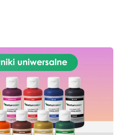
oferuje nowoczesną i luksusową
estetykę, dodając nutę
wyrafinowania do Twojej
przestrzeni kulinarnej. Granit
Black Galaxy, z jego lśniącymi
drobinkami, tworzy zaskakujący
efekt wizualny, który
natychmiast przyciąga uwagę. W
połączeniu z trwałością i
odpornością żywicy
epoksydowej, ten zestaw
zapewnia solidną powierzchnię,
odporną na uderzenia i łatwą do
utrzymania w czystości. Łatwy w
instalacji i gwarantujący
profesjonalny efekt, nasz zestaw
jest idealny zarówno do
projektów renowacyjnych, jak i
do majsterkowania. Przekształć
swoją kuchnię w elegancką i
funkcjonalną przestrzeń dzięki