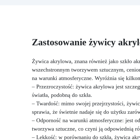
jesteśmy dumni potwierdzeniem
n
ich wyjątkowej kompatybilności.
o
Przeszły rygorystyczne testy z
a
użyciem Naturesin, aby
Je
zapewnić optymalne rezultaty.
wad
Cechy naszych kolorów
za
Zastosowanie żywicy akryl
akrylowych:
Wysoka jakość:
(wy
Nasze kolory akrylowe są
do 
wykonane z wysokiej jakości
Żywica akrylowa, znana również jako szkło ak
pigmentów, gwarantując
wszechstronnym tworzywem sztucznym, ceniony
niezwykłą saturację kolorów i
two
na warunki atmosferyczne. Wyróżnia się kilk
jasność.
Łatwe do mieszania:
Te kolory doskonale się ze sobą
– Przezroczystość: żywica akrylowa jest szcze
mieszają, umożliwiając
światła, podobną do szkła.
tworzenie nieskończonej liczby
sze
– Twardość: mimo swojej przejrzystości, żywic
odcieni i tonacji w waszych
projektach artystycznych.
sprawia, że świetnie nadaje się do użytku zaró
Długa trwałość: Żywica akrylowa
– Odporność na warunki atmosferyczne: jest od
Naturesin zapewnia trwałość
d
tworzywa sztuczne, co czyni ją odpowiednią r
waszych dzieł, zachowując ich
– Lekkość: w porównaniu do szkła, żywica akryl
piękno i blask przez wiele lat.