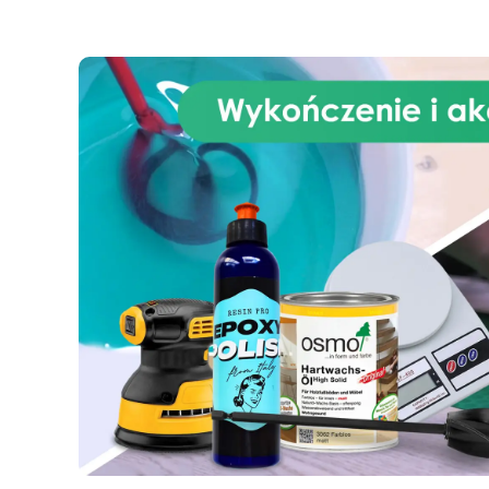
CE
o
Wł