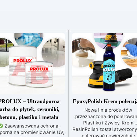
PROLUX – Ultraodporna
EpoxyPolish Krem poleruj
farba do płytek, ceramiki,
Nowa linia produktów
przeznaczona do polerowan
betonu, plastiku i metalu
Plastiku i Żywicy. Krem
Zaawansowana ochrona:
ResinPolish został stworzony
porna na promieniowanie UV,
polerować powierzchnie