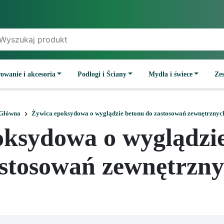
owanie i akcesoria
Podłogi i Ściany
Mydła i świece
Ze
Główna
Żywica epoksydowa o wyglądzie betonu do zastosowań zewnętrznyc
oksydowa o wyglądzie
stosowań zewnętrzn