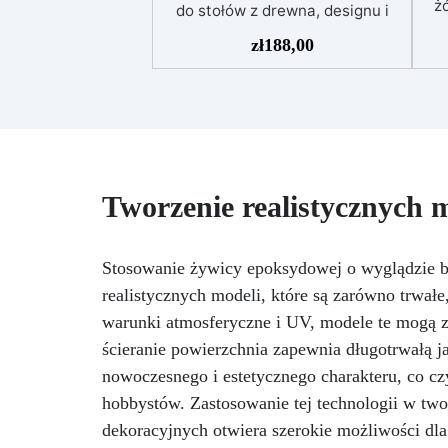
żó
do stołów z drewna, designu i
majsterkowania, odpowiednia do
zł
188,00
odlewów do 5 cm.
Bardzo
niska egzotermia zapewniająca
po
bezpieczną pracę bez
przegrzewania.
Odporna na
uż
zarysowania i żółknięcie dzięki
f
filtrom UV i wysokiej jakości
mechanicznej.
Niska lepkość,
t
Tworzenie realistycznych 
eliminująca pęcherzyki
pe
powietrza i zapewniająca
Do
gładkie wykończenie.
NCS
Bezpieczna i nietoksyczna,
Stosowanie żywicy epoksydowej o wyglądzie b
Kry
wolna od BPA/VOC,
realistycznych modeli, które są zarówno trwałe,
certyfikowana do długotrwałego
po
warunki atmosferyczne i UV, modele te mogą z
kontaktu ze skórą.
or
ścieranie powierzchnia zapewnia długotrwałą 
nowoczesnego i estetycznego charakteru, co c
hobbystów. Zastosowanie tej technologii w tw
Zg
nr
dekoracyjnych otwiera szerokie możliwości dl
UE