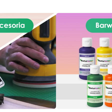
 zgodnie z normą EN 1504-2
raz odpowiednią Deklaracją
aściwości Użytkowych (DoP).