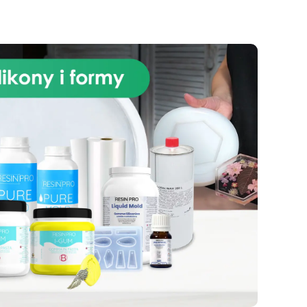
produktów kosmetycznych.
Obszary zastosowań: Rękodzieło
i modelarstwo Przemysł
ne
kosmetyczny i produkcja mydeł
–40
stałych Dane techniczne: Czas
–6
pracy: 30–40 minut Czas
a
utwardzania: 3–5 godzin
,10
Kompatybilny z żywicą
epoksydową, poliuretanem,
woskiem, gipsem i lekkimi
ch
materiałami Pure Mold 10 to
z
idealny wybór do tworzenia
unikatowych i profesjonalnych
sem
projektów. Tabela zastosowań
bór
Branża Zastosowania Twardość
ją
Shore A Linia produktów
Rękodzieło i modelarstwo
Jubilerstwo, miniatury, mydła i
kosmetyki stałe 10–20 Pure Mold
Sztuka i rzeźba Rzeźby,
artystyczne odlewy 20–30 Pure
Mold Budownictwo i konstrukcje