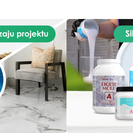
Branże: Budownictwo i
konstrukcje Przemysł
mechaniczny i inżynieria Da
techniczne: Czas pracy: 30
minut Czas utwardzania: 4
godzin Proporcje mieszani
(A:B): 1:1 Gęstość (g/cm³): 1
Odporność chemiczna:
doskonała Sztywność:
zoptymalizowana dla ciężki
materiałów Kompatybilny 
żywicą epoksydową,
poliuretanem, betonem i gip
– Pure Mold 30 to idealny wy
do projektów, które wymaga
trwałości, precyzji i
wytrzymałości.