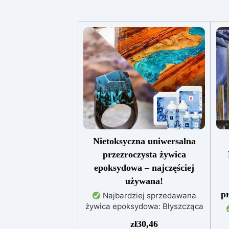
Nietoksyczna uniwersalna
przezroczysta żywica
epoksydowa – najczęściej
używana!
pr
Najbardziej sprzedawana
żywica epoksydowa: Błyszcząca
i samopoziomująca,
W
zł
30,46
zapewniająca perfekcyjny