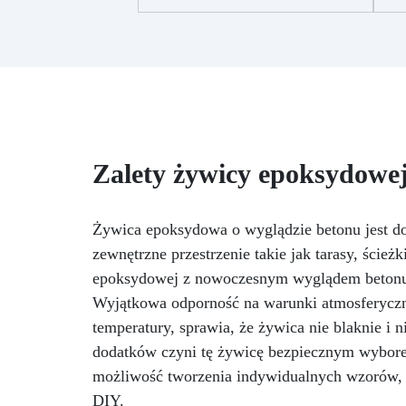
p
rezultat bez niedoskonałości.
tw
Wielofunkcyjna: Idealna do dzieł
1
sztuki, stołów i drobnych kreacji,
z możliwością wylewania od 1
mm do 2 cm.
Odporna na
zarysowania i promieniowanie
od
UV: Gwarantuje trwałe,
intensywne i nienaruszone
Zalety żywicy epoksydowej
prace, które nie żółkną z biegiem
czasu.
Niska lepkość i formuła
przeciwbąbelkowa: Dla
cze
perfekcyjnych rezultatów,
Żywica epoksydowa o wyglądzie betonu jest d
idealna do wlewania do form i
zewnętrzne przestrzenie takie jak tarasy, ścież
zatapiania.
Certyfikowana
zm
epoksydowej z nowoczesnym wyglądem betonu, 
jako bezpieczna po utwardzeniu:
osz
Wyjątkowa odporność na warunki atmosferyczn
Bezpieczna w kontakcie ze
skórą, wolna od BPA i VoC,
temperatury, sprawia, że żywica nie blaknie i
zapewniając bezpieczeństwo i
dodatków czyni tę żywicę bezpiecznym wyborem
wysoką jakość.
możliwość tworzenia indywidualnych wzorów, sp
DIY.