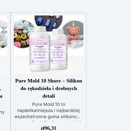
Pure Mold 10 Shore – Silikon
,
do rękodzieła i drobnych
a
detali
Pure Mold 10 to
najdelikatniejsza i najbardziej
ny
wszechstronna guma silikonowa
z gamy ResinPro®, o twardości
zł
96,31
Shore A 10±2 i wysokiej
 i