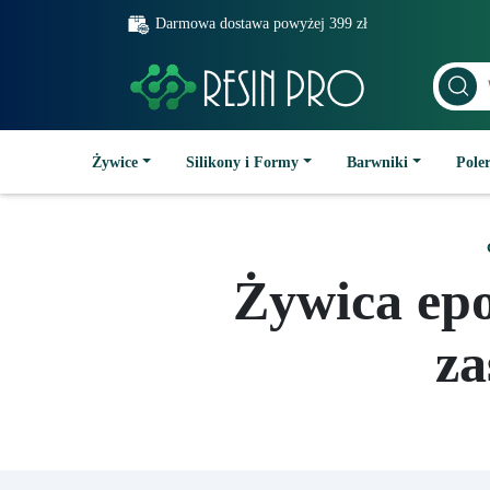
Darmowa dostawa powyżej 399 zł
Żywice
Silikony i Formy
Barwniki
Poler
Żywica ep
za