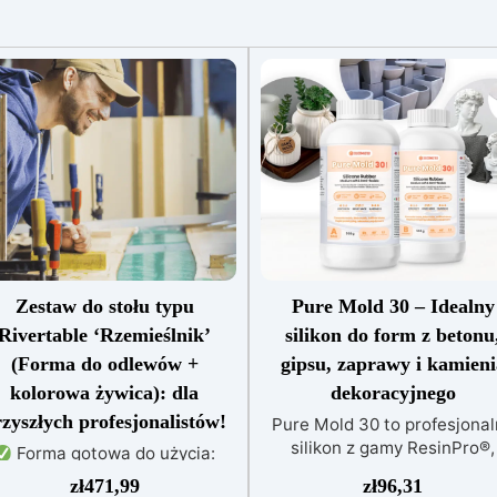
Zestaw do stołu typu
Pure Mold 30 – Idealny
Rivertable ‘Rzemieślnik’
silikon do form z betonu
(Forma do odlewów +
gipsu, zaprawy i kamieni
kolorowa żywica): dla
dekoracyjnego
zyszłych profesjonalistów!
Pure Mold 30 to profesjonal
silikon z gamy ResinPro®,
Forma gotowa do użycia:
opracowany specjalnie do
ykonana z płyty wiórowej z
zł
471,99
zł
96,31
zastosowań w budownictwie