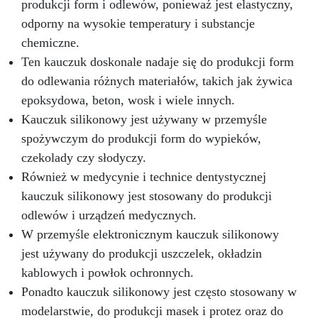
produkcji form i odlewów, ponieważ jest elastyczny,
sprzedaż, formy do mydła ARTSOAP są dla
Ciebie idealnym wyborem! Bezpieczeństwo:
odporny na wysokie temperatury i substancje
ARTSOAP to włoska marka, gwarancja wysokiej
chemiczne.
jakości i bezpieczeństwa. Nasze formy do mydeł
Ten kauczuk doskonale nadaje się do produkcji form
produkowane są zgodnie ze wszystkimi
europejskimi normami bezpieczeństwa.
do odlewania różnych materiałów, takich jak żywica
Trwałość: Formy silikonowe ARTSOAP zostały
epoksydowa, beton, wosk i wiele innych.
zaprojektowane tak, aby przetrwać długi czas.
Kauczuk silikonowy jest używany w przemyśle
Można je wielokrotnie wykorzystywać bez
spożywczym do produkcji form do wypieków,
utraty dokładności kształtu.
Wszechstronność: Oprócz produkcji mydła
czekolady czy słodyczy.
formy ARTSOAP można wykorzystać do wielu
Również w medycynie i technice dentystycznej
innych kreacji, takich jak świece, gipsy i żywice.
kauczuk silikonowy jest stosowany do produkcji
Możliwości są nieskończone! Naciśnij „Dodaj do
koszyka” i zanurz się w świat ręcznie robionych
odlewów i urządzeń medycznych.
mydeł. Spersonalizuj swoje mydło za pomocą
W przemyśle elektronicznym kauczuk silikonowy
substancji zapachowych i barwników
jest używany do produkcji uszczelek, okładzin
mydlanych. Nie możesz się doczekać, aby
kablowych i powłok ochronnych.
podziwiać swoje nowe mydło rzemieślnicze DIY!
Ponadto kauczuk silikonowy jest często stosowany w
modelarstwie, do produkcji masek i protez oraz do