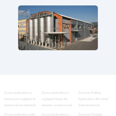
Żywica epoksydowa w
Żywica epoksydowa o
Żywiczne Podłoża
betonowym wyglądzie do
wyglądzie betonu dla
Epoksydowe dla Garaży
zastosowań zewnętrznych
obszarów wystawowych
Samochodowych
Żywica epoksydowa jako
Żywica Epoksydowa z
Żywiczne Posadzki