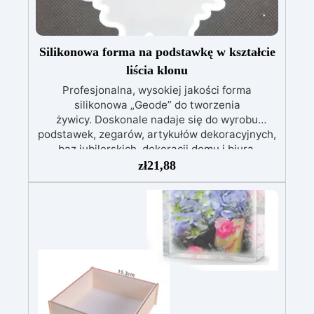
Silikonowa forma na podstawkę w kształcie
liścia klonu
Profesjonalna, wysokiej jakości forma
silikonowa „Geode” do tworzenia
żywicy. Doskonale nadaje się do wyrobu
podstawek, zegarów, artykułów dekoracyjnych,
baz jubilerskich, dekoracji domu i biura.
Wysokiej jakości silikon pozwala na
zł
21,88
użytkowanie formy silikonowej przez lata.
Rozmiar: 9 cm x 8,5 cm Wysokość: 1,1 cm Kolor:
biały