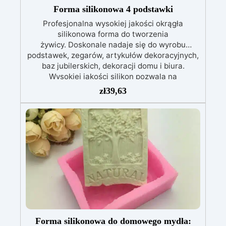
Forma silikonowa 4 podstawki
Profesjonalna wysokiej jakości okrągła
silikonowa forma do tworzenia
żywicy. Doskonale nadaje się do wyrobu
podstawek, zegarów, artykułów dekoracyjnych,
baz jubilerskich, dekoracji domu i biura.
Wysokiej jakości silikon pozwala na
użytkowanie formy silikonowej przez lata.
zł
39,63
Wymiary: Gł.21 cm Wysokość: 0,8cm Kolor: biały
Forma silikonowa do domowego mydła: