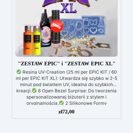
zawiera: Formy silikonowe: D. 155 mm – 1 szt. D.
205 mm – 1 szt. D.255 mm – 1 szt. Gratis drążek
podporowy!
"ZESTAW EPIC" i "ZESTAW EPIC XL"
Resina UV-Creation (25 ml per EPIC KIT / 60
ml per EPIC KIT XL): Utwardza się szybko w 2-5
minut pod światłem UV, idealna do szybkich
kreacji.
8 Open Bezel Surprise: Do tworzenia
spersonalizowanej biżuterii z stylem i
oryginalnością.
2 Silikonowe Formy
Prostokątne: Ułatwiają tworzenie precyzyjnych
zł
72,00
i profesjonalnych kształtów.
Lampa UV 21W
(EPIC KIT) lub Lampa UV 21 LED (EPIC KIT XL):
Szybkie i równomierne utwardzanie żywicy.
2