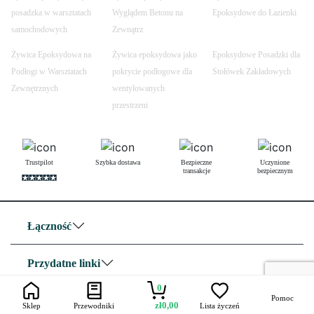
posadzka w warsztatach
Wyglądem Betonu na
Epoksydowe do Łazienki
samochodowych
Zewnątrz
Żywica Epoksydowa na
Żywica epoksydowa jako
Epoksydowe Posadzki dla
Podłogi w Warsztatach
pokrycie podłogowe dla
Stołówek Zakładowych
Zewnętrznych
wentylowanych
przestrzeni
Trustpilot
Szybka dostawa
Bezpieczne
Uczynione
transakcje
bezpiecznym
Łączność
Przydatne linki
0
Pomoc
O nas
zł
0,00
Sklep
Przewodniki
Lista życzeń