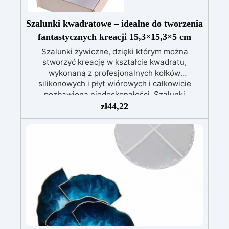
Szalunki kwadratowe – idealne do tworzenia
fantastycznych kreacji 15,3×15,3×5 cm
Szalunki żywiczne, dzięki którym można
stworzyć kreację w kształcie kwadratu,
wykonaną z profesjonalnych kołków
silikonowych i płyt wiórowych i całkowicie
pozbawioną niedoskonałości. Szalunki
nieodkształcalne, charakteryzujące się dużą
zł
44,22
wytrzymałością i trwałością. Rodzaj techniki
ręcznej: Tworzenie kwadratów. Materiał:
profesjonalne kołki silikonowe i do płyty
wiórowej Wielokrotnego użytku,
nieprzywierająca, łatwa w użyciu i czyszczeniu.
Wymiary formy: 15,3×15,3 CM Uwaga: Do
czyszczenia nie należy używać agresywnych
rozpuszczalników.