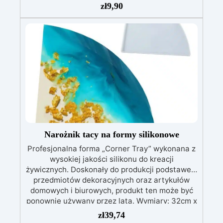
zł
9,90
charakteryzująca się dużą wytrzymałością i
trwałością. Rodzaj techniki ręcznej: Tworzenie
personalizowanych spinek do włosów. Materiał:
silikon Kolor: Półprzezroczysty; Wielokrotnego
użytku, nieprzywierająca, łatwa w użyciu i
czyszczeniu. Wymiary formy: 5,6 cm x 2,5 cm
6CM x 1,5CM 6CM x 0,6CM Uwaga: Do
czyszczenia nie należy używać agresywnych
rozpuszczalników. Wysokiej jakości formy,
odporność termiczna: -40+210 stopni
Celsjusza.
Narożnik tacy na formy silikonowe
Profesjonalna forma „Corner Tray” wykonana z
wysokiej jakości silikonu do kreacji
żywicznych. Doskonały do ​​produkcji podstawek,
przedmiotów dekoracyjnych oraz artykułów
domowych i biurowych, produkt ten może być
ponownie używany przez lata. Wymiary: 32cm x
22cm x 1cm biały kolor Formę charakteryzuje
zł
39,74
elastyczność i wszechstronność zastosowania.