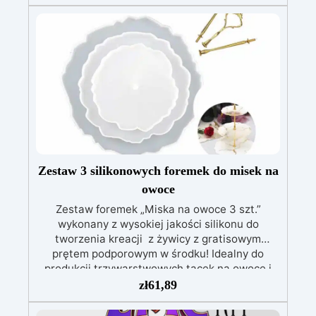
Odporny na temperatury w zakresie od -60° C
do +230° C. Idealny do zastosowań
profesjonalnych w świecie dekoracji. Zalety: •
Łatwe przechowywanie • Łatwe w praniu, nie
zmieniają kształtu przez długi czas. • Łatwa
ekstrakcja
Zestaw 3 silikonowych foremek do misek na
owoce
Zestaw foremek „Miska na owoce 3 szt.”
wykonany z wysokiej jakości silikonu do
tworzenia kreacji z żywicy z gratisowym
prętem podporowym w środku! Idealny do
produkcji trzywarstwowych tacek na owoce i
desery, podstawek, artykułów dekoracyjnych
zł
61,89
oraz dekoracji domu i biura, produkt ten może
być ponownie używany przez lata. Zestaw