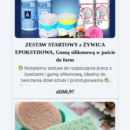
ZESTAW STARTOWY z ŻYWICA
EPOKSYDOWA, Gumą silikonową w paście
do form
Kompletny zestaw do rozpoczęcia pracy z
żywicami i gumą silikonową, idealny do
tworzenia dzieł sztuki i prototypowania.
Zawiera przezroczystą żywicę epoksydową
zł
260,97
(800g) do wlewania, możliwą do barwienia
według uznania.
Zawiera białą żywicę
poliuretanową (1000g), którą można barwić
według uznania i ma szybki czas utwardzania
(30 minut).
Guma silikonowa w paście
(500g), łatwa do użycia z proporcją mieszania
1:1, idealna do tworzenia niestandardowych