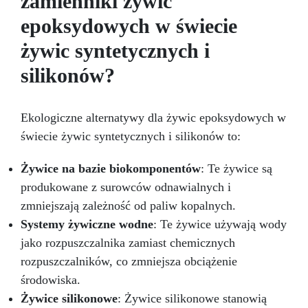
zamienniki żywic
do impregnacji drewna i innych porowatych
epoksydowych w świecie
podłoży żywicami. Zalety:
Wielokrotnego
użytku: pędzel z silikonu został zaprojektowany
żywic syntetycznych i
do wielokrotnego użytku, co oszczędza
pieniądze i czyni go ekologicznym wyborem w
silikonów?
porównaniu do zwykłych pędzli, które trzeba
wyrzucić.
Idealny do zastosowań
artystycznych: dzięki swojej formie i
Ekologiczne alternatywy dla żywic epoksydowych w
materiałowi z silikonu, pędzel jest idealny do
świecie żywic syntetycznych i silikonów to:
nakładania żywic na powierzchnie artystyczne
z dekoracjami, zapewniając precyzyjny i
Żywice na bazie biokomponentów
: Te żywice są
równomierny efekt.
Odpowiedni do
impregnacji drewna i innych porowatych
produkowane z surowców odnawialnych i
podłoży: pędzel z silikonu zapewnia
zmniejszają zależność od paliw kopalnych.
równomierne i precyzyjne nakładanie.
Łatwy
Systemy żywiczne wodne
: Te żywice używają wody
w czyszczeniu: pędzel z silikonu łatwo czyści
jako rozpuszczalnika zamiast chemicznych
się ciepłą wodą i mydłem, co sprawia, że jest
łatwy w utrzymaniu w doskonałym stanie. Jeśli
rozpuszczalników, co zmniejsza obciążenie
chcesz nakładać żywice równomiernie i
środowiska.
precyzyjnie oraz oszczędzać pieniądze dzięki
Żywice silikonowe
: Żywice silikonowe stanowią
narzędziu wielokrotnego użytku, kup już teraz