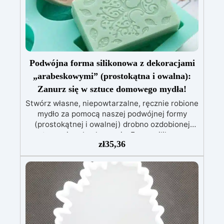
form.
W zestawie: pasta barwiąca,
wielokrotnego użytku forma silikonowa oraz
rękawice nitrilowe.
Podwójna forma silikonowa z dekoracjami
„arabeskowymi” (prostokątna i owalna):
Zanurz się w sztuce domowego mydła!
Stwórz własne, niepowtarzalne, ręcznie robione
mydło za pomocą naszej podwójnej formy
(prostokątnej i owalnej) drobno ozdobionej
motywami arabeskowymi. Formy silikonowe
zł
35,36
ARTSOAP do domowych mydeł to idealne
uzupełnienie, aby rozpocząć swoją podróż do
świata mydeł DIY. Te formy do mydła, wykonane
z wysokiej jakości materiałów, umożliwiają
tworzenie unikalnych i spersonalizowanych
mydeł, które odzwierciedlają Twój osobisty
gust. Odkryj urok naszej foremki z
arabeskowym wzorem, za pomocą jednej