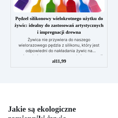
nieskończone! Kup teraz: nadaj swoim
produktom kosmetycznym osobisty charakter,
używając substancji zapachowych i barwników
mydlanych. Będziesz zachwycony!
Pędzel silikonowy wielokrotnego użytku do
żywic: idealny do zastosowań artystycznych
i impregnacji drewna
Żywica nie przywiera do naszego
wielorazowego pędzla z silikonu, który jest
odpowiedni do nakładania żywic na
powierzchnie artystyczne oraz do impregnacji
zł
11,99
drewna. Jest ekonomiczny i łatwy w
czyszczeniu ciepłą wodą i mydłem. Pędzel z
silikonu wielokrotnego użytku do żywic to
wysokiej jakości narzędzie, które pozwala na
równomierne i precyzyjne nakładanie żywic.
Dzięki swojej strukturze z silikonu, ten pędzel
nie przywiera do żywicy i może być wielokrotnie
używany, oszczędzając pieniądze i czyniąc go
ekologicznym wyborem. Ponadto pędzel z
Jakie są ekologiczne
silikonu jest idealny do nakładania żywic na
powierzchnie artystyczne z dekoracjami oraz