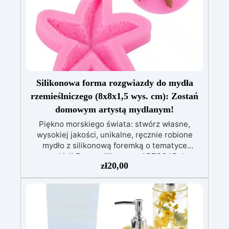
Silikonowa forma rozgwiazdy do mydła
rzemieślniczego (8x8x1,5 wys. cm): Zostań
domowym artystą mydlanym!
Piękno morskiego świata: stwórz własne,
wysokiej jakości, unikalne, ręcznie robione
mydło z silikonową foremką o tematyce
morskiej! Formy silikonowe ARTSOAP do
zł
20,00
domowych mydeł to idealny dodatek
pozwalający wejść w fantastyczny świat mydeł
DIY. Te formy do mydła, stworzone z najwyższej
jakości materiałów, pozwalają tworzyć
spersonalizowane i ekskluzywne mydła,
wyrażając Twoją kreatywność. Daj się