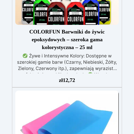
prace kredowe i żywiczne. Poznaj świat
rozpuszczalników.
nieograniczonych możliwości! Kliknij „Dodaj do
koszyka” i poruszaj się po cudownym świecie
ręcznie robionego mydła. Spersonalizuj swoje
produkty kosmetyczne za pomocą zapachów i
COLORFUN Barwniki do żywic
barwników mydlanych. Satysfakcja
epoksydowych – szeroka gama
gwarantowana!
kolorystyczna – 25 ml
Żywe i Intensywne Kolory: Dostępne w
szerokiej gamie barw (Czarny, Niebieski, Żółty,
Zielony, Czerwony itp.), zapewniają wyraziste
efekty już przy kilku kroplach.
Wysoka
zł
12,72
Koncentracja: Możliwość regulacji
przezroczystości – od delikatnego odcienia po
intensywne krycie, zależnie od stężenia (0,01%
– 5%).
Łatwość Użycia: Dodaj do
komponentu A żywicy i mieszaj, aż uzyskasz
pożądany kolor; mieszaj kolory, aby stworzyć
unikalne odcienie.
Kompatybilność z
Żywicami Epoksydowymi i Akrylowymi:
Opracowana specjalnie do żywic epoksydowych