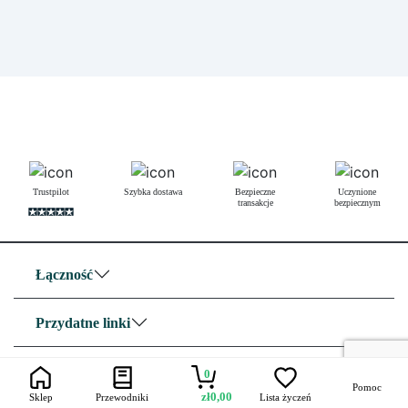
Trustpilot
Szybka dostawa
Bezpieczne
Uczynione
transakcje
bezpiecznym
Łączność
Przydatne linki
O nas
0
Pomoc
zł
0,00
Sklep
Przewodniki
Lista życzeń