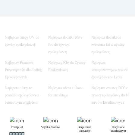
Najlepsze lampy UV do
Najlepsze dodatki Wave
Najlepsze dodatki do
żywicy epoksydowej
Pro do żywicy
tworzenia fal w żywicy
epoksydowej
epoksydowej
Najlepszy Promotor
Najlepszy Klej do Żywicy
Najlepsza
Przyczepności dla Podłóg
Epoksydowej
samopoziomująca żywica
Epoksydowych
epoksydowa w Lecce
Najlepsze oferty na
Najlepsza oferta silikonu
Najlepsze zestawy DIY z
posadzki epoksydowe z
formierskiego
żywicą epoksydową do 10
betonowym wyglądem
metrów kwadratowych
Trustpilot
Szybka dostawa
Bezpieczne
Uczynione
transakcje
bezpiecznym