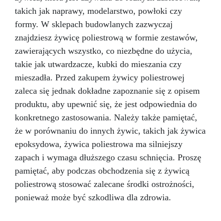
chlor? Tak, jest przeznaczony do basenów i
takich jak naprawy, modelarstwo, powłoki czy
środowisk z chlorem.
Czy potrzebny jest
podkład przed aplikacją? Nie, wystarczy
formy. W sklepach budowlanych zazwyczaj
oczyścić powierzchnię i nałożyć szpachlówkę
znajdziesz żywicę poliestrową w formie zestawów,
bezpośrednio.
Idealny dla Basenów i spa
zawierających wszystko, co niezbędne do użycia,
Krawędzi wanien i pryszniców Centrów odnowy
takie jak utwardzacze, kubki do mieszania czy
biologicznej i hoteli Konserwatorów i
instalatorów okładzin ceramicznych
mieszadła. Przed zakupem żywicy poliestrowej
zaleca się jednak dokładne zapoznanie się z opisem
produktu, aby upewnić się, że jest odpowiednia do
konkretnego zastosowania. Należy także pamiętać,
że w porównaniu do innych żywic, takich jak żywica
epoksydowa, żywica poliestrowa ma silniejszy
zapach i wymaga dłuższego czasu schnięcia. Proszę
pamiętać, aby podczas obchodzenia się z żywicą
poliestrową stosować zalecane środki ostrożności,
ponieważ może być szkodliwa dla zdrowia.