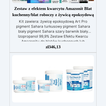
Zestaw z efektem kwarcytu Amazonit Blat
kuchenny/blat roboczy z żywicą epoksydową
Kit zawiera: żywicę epoksydową Art Pro
pigment Sahara turkusowy pigment Sahara
biały pigment Sahara szary barwnik biały
Izopropanol 99,9% Zestaw Efektu Kwarcu
Amazonitu do blatów kuchennych lub
powierzchni roboczych z żywicą epoksydową to
zł
346,13
innowacyjne i estetycznie imponujące
rozwiązanie dla tych, którzy chcą przekształcić
swoje przestrzenie w wyrafinowany i wysokiej
jakości wygląd. Stworzony, aby naśladować
naturalne piękno kwarcu Amazonitu, ten
zestaw wyróżnia się żywymi odcieniami zieleni i
unikalnymi żyłami, które odtwarzają luksusowy i
poszukiwany wygląd prawdziwego kamienia w
sposób zadziwiająco realistyczny. Zawierający
pierwszorzędny żywicę epoksydową, zestaw
jest wzbogacony specjalnymi pigmentami, które
zapewniają jednolite wykończenie i żywe kolory,