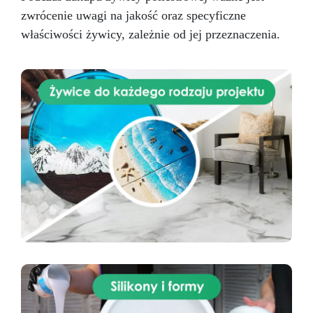
uzyskania pożądanego efektu marmurowego.
zwrócenie uwagi na jakość oraz specyficzne
Wynikiem jest piękna powierzchnia, odporna na
wodę, ciepło i zadrapania, która wzbogaca
właściwości żywicy, zależnie od jej przeznaczenia.
wnętrze o ponadczasowy akcent i klasę.