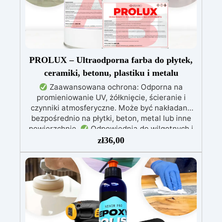
PROLUX – Ultraodporna farba do płytek,
ceramiki, betonu, plastiku i metalu
Zaawansowana ochrona: Odporna na
promieniowanie UV, żółknięcie, ścieranie i
czynniki atmosferyczne. Może być nakładana
bezpośrednio na płytki, beton, metal lub inne
powierzchnie.
Odpowiednia do wilgotnych i
intensywnie użytkowanych miejsc: Specjalna
zł
36,00
formuła, idealna do środowisk wymagających
najwyższej trwałości.
Wszechstronne i
personalizowane wykończenie: Dostępna w
kolorystyce RAL lub NCS, z wykończeniem w
połysku. Kryjąca już przy jednej warstwie.
Uniwersalna: Doskonała do podłóg, parkingów,
magazynów oraz do powłok na odpowiednio