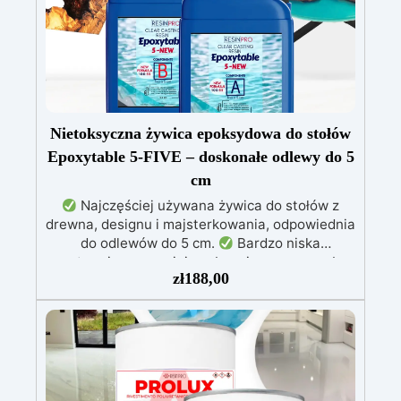
Nietoksyczna żywica epoksydowa do stołów
Epoxytable 5-FIVE – doskonałe odlewy do 5
cm
Najczęściej używana żywica do stołów z
drewna, designu i majsterkowania, odpowiednia
do odlewów do 5 cm.
Bardzo niska
egzotermia zapewniająca bezpieczną pracę bez
zł
188,00
przegrzewania.
Odporna na zarysowania i
żółknięcie dzięki filtrom UV i wysokiej jakości
mechanicznej.
Niska lepkość, eliminująca
pęcherzyki powietrza i zapewniająca gładkie
wykończenie.
Bezpieczna i nietoksyczna,
wolna od BPA/VOC, certyfikowana do
długotrwałego kontaktu ze skórą.