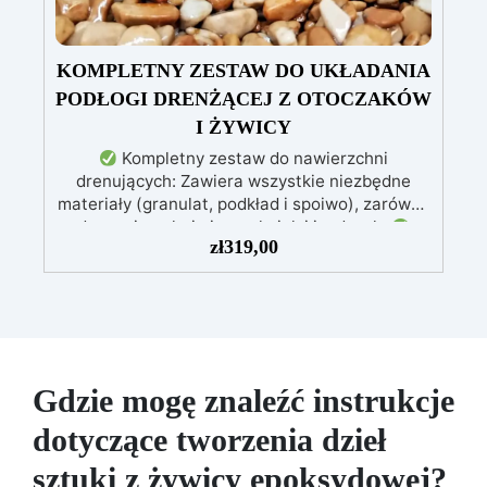
KOMPLETNY ZESTAW DO UKŁADANIA
PODŁOGI DRENŻĄCEJ Z OTOCZAKÓW
I ŻYWICY
Kompletny zestaw do nawierzchni
drenujących: Zawiera wszystkie niezbędne
materiały (granulat, podkład i spoiwo), zarówno
do powierzchni pieszych, jak i jezdnych.
zł
319,00
Łatwy w aplikacji: Szczegółowe instrukcje
zapewniają doskonałe rezultaty, nawet bez
doświadczenia, z bezpłatną pomocą
wideo/telefoniczną.
Ekonomiczny i szybki:
Odnawia powierzchnie przy minimalnym
koszcie, unikając kosztownych prac
naprawczych, w zaledwie 24 godziny.
Gdzie mogę znaleźć instrukcje
Wszechstronny i personalizowany: Nadaje się
dotyczące tworzenia dzieł
do betonu, cementu, starych nawierzchni i
ziemi utwardzonej (po wcześniejszej
sztuki z żywicy epoksydowej?
konsultacji).
Żywice odporne na upływ