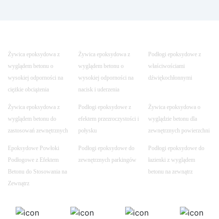
Żywica epoksydowa z
Żywica epoksydowa z
Podłogi epoksydowe z
wyglądem betonu o
wyglądem betonu o
właściwościami
wysokiej odporności na
wysokiej odporności na
dźwiękochłonnymi
ciężkie obciążenia
nacisk i uderzenia
Żywica epoksydowa z
Podłogi epoksydowe z
Żywica epoksydowa o
wyglądem betonu do
efektem przezroczystości i
wyglądzie betonu dla
zastosowań zewnętrznych
połysku
zewnętrznych powierzchni
Epoksydowe Powłoki
Podłogi epoksydowe do
Podłogi epoksydowe do
Podłogowe z Efektem
zewnętrznych parkingów
łazienki z wyglądem
Betonu do Stosowania na
betonu na zewnątrz
Zewnątrz