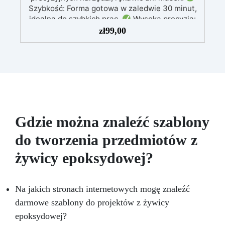
Szybkość: Forma gotowa w zaledwie 30 minut,
idealna do szybkich prac.
Wysoka precyzja:
Odwzorowuje drobne i skomplikowane detale,
zł
99,00
zapewniając profesjonalny rezultat.
Wszechstronność: Kompatybilny z żywicą,
gipsem, woskiem, metalami o niskiej
temperaturze topnienia, mydłem i cementem.
Odporność i trwałość: Umożliwia wykonanie
ponad 50 odlewów z różnych materiałów,
zachowując twardość 38 Shore A
Gdzie można znaleźć szablony
do tworzenia przedmiotów z
żywicy epoksydowej?
Na jakich stronach internetowych mogę znaleźć
darmowe szablony do projektów z żywicy
epoksydowej?