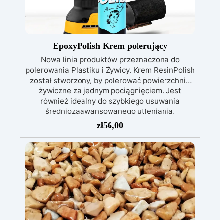
przygotowanej stali.
Zgodność i
bezpieczeństwo: Zgodna z Rozporządzeniem
UE nr 305/2011 – Rozporządzeniem UE nr
574/2014 – Oznakowanie CE zgodnie z normą
EN 1504-2 oraz odpowiednią Deklaracją
EpoxyPolish Krem polerujący
Właściwości Użytkowych (DoP).
Nowa linia produktów przeznaczona do
polerowania Plastiku i Żywicy. Krem ResinPolish
został stworzony, by polerować powierzchnie
żywiczne za jednym pociągnięciem. Jest
również idealny do szybkiego usuwania
średniozaawansowanego utleniania,
delikatnych zadrapań, skaz i innych drobnych
zł
56,00
defektów na żywicznej powierzchni. Ten krem
usuwa defekty pozostawione przez środki
ścierne o ziarnistości P1500 lub mniejszej i
pozostawia wspaniałe wykończenie
pozbawione niedoskonałości nawet na
ciemniejszych żelkotach, które mogą sprawiać
więcej trudności.