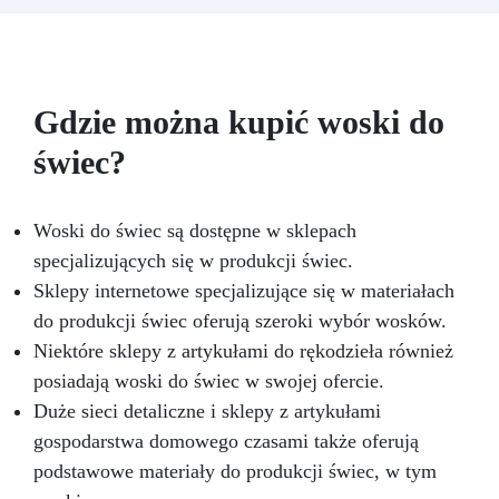
temperaturze topnienia, mydłem i cementem.
Odporność i trwałość: Umożliwia wykonanie
ponad 50 odlewów z różnych materiałów,
zachowując twardość 38 Shore A
Gdzie można kupić woski do
świec?
Woski do świec są dostępne w sklepach
specjalizujących się w produkcji świec.
Sklepy internetowe specjalizujące się w materiałach
do produkcji świec oferują szeroki wybór wosków.
Niektóre sklepy z artykułami do rękodzieła również
posiadają woski do świec w swojej ofercie.
Duże sieci detaliczne i sklepy z artykułami
gospodarstwa domowego czasami także oferują
podstawowe materiały do produkcji świec, w tym