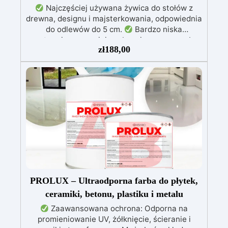
Najczęściej używana żywica do stołów z
drewna, designu i majsterkowania, odpowiednia
do odlewów do 5 cm.
Bardzo niska
egzotermia zapewniająca bezpieczną pracę bez
zł
188,00
przegrzewania.
Odporna na zarysowania i
żółknięcie dzięki filtrom UV i wysokiej jakości
mechanicznej.
Niska lepkość, eliminująca
pęcherzyki powietrza i zapewniająca gładkie
wykończenie.
Bezpieczna i nietoksyczna,
wolna od BPA/VOC, certyfikowana do
długotrwałego kontaktu ze skórą.
PROLUX – Ultraodporna farba do płytek,
ceramiki, betonu, plastiku i metalu
Zaawansowana ochrona: Odporna na
promieniowanie UV, żółknięcie, ścieranie i