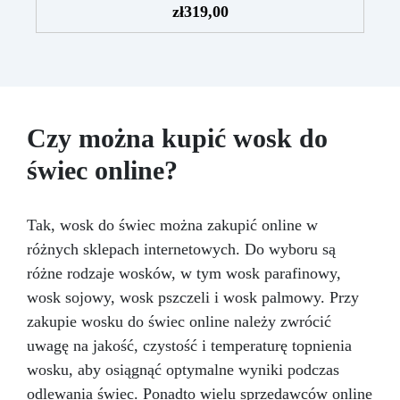
zł
319,00
Łatwy w aplikacji: Szczegółowe instrukcje
zapewniają doskonałe rezultaty, nawet bez
doświadczenia, z bezpłatną pomocą
wideo/telefoniczną.
Ekonomiczny i szybki:
Odnawia powierzchnie przy minimalnym
koszcie, unikając kosztownych prac
naprawczych, w zaledwie 24 godziny.
Czy można kupić wosk do
Wszechstronny i personalizowany: Nadaje się
świec online?
do betonu, cementu, starych nawierzchni i
ziemi utwardzonej (po wcześniejszej
konsultacji).
Żywice odporne na upływ
czasu: Nowoczesne żywice gwarantują
Tak, wosk do świec można zakupić online w
odporność na ścieranie i stabilność koloru
różnych sklepach internetowych. Do wyboru są
przez wiele lat.
różne rodzaje wosków, w tym wosk parafinowy,
wosk sojowy, wosk pszczeli i wosk palmowy. Przy
zakupie wosku do świec online należy zwrócić
uwagę na jakość, czystość i temperaturę topnienia
wosku, aby osiągnąć optymalne wyniki podczas
odlewania świec. Ponadto wielu sprzedawców online