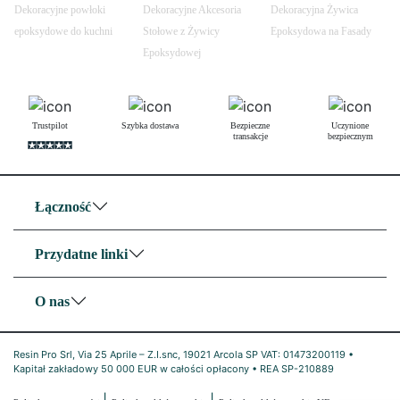
Dekoracyjne powłoki
Dekoracyjne Akcesoria
Dekoracyjna Żywica
epoksydowe do kuchni
Stołowe z Żywicy
Epoksydowa na Fasady
Epoksydowej
Trustpilot
Szybka dostawa
Bezpieczne
Uczynione
transakcje
bezpiecznym
Łączność
Przydatne linki
O nas
Resin Pro Srl, Via 25 Aprile – Z.I.snc, 19021 Arcola SP VAT: 01473200119 •
Kapitał zakładowy 50 000 EUR w całości opłacony • REA SP-210889