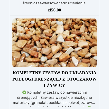
średniozaawansowanego utleniania,
delikatnych zadrapań, skaz i innych drobnych
zł
56,00
defektów na żywicznej powierzchni. Ten krem
usuwa defekty pozostawione przez środki
ścierne o ziarnistości P1500 lub mniejszej i
pozostawia wspaniałe wykończenie
pozbawione niedoskonałości nawet na
ciemniejszych żelkotach, które mogą sprawiać
więcej trudności.
KOMPLETNY ZESTAW DO UKŁADANIA
PODŁOGI DRENŻĄCEJ Z OTOCZAKÓW
I ŻYWICY
Kompletny zestaw do nawierzchni
drenujących: Zawiera wszystkie niezbędne
materiały (granulat, podkład i spoiwo), zarówno
do powierzchni pieszych, jak i jezdnych.