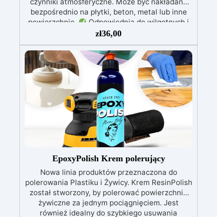
czynniki atmosferyczne. Może być nakładana
bezpośrednio na płytki, beton, metal lub inne
powierzchnie.
Odpowiednia do wilgotnych i
intensywnie użytkowanych miejsc: Specjalna
zł
36,00
formuła, idealna do środowisk wymagających
najwyższej trwałości.
Wszechstronne i
personalizowane wykończenie: Dostępna w
kolorystyce RAL lub NCS, z wykończeniem w
połysku. Kryjąca już przy jednej warstwie.
Uniwersalna: Doskonała do podłóg, parkingów,
magazynów oraz do powłok na odpowiednio
przygotowanej stali.
Zgodność i
bezpieczeństwo: Zgodna z Rozporządzeniem
UE nr 305/2011 – Rozporządzeniem UE nr
574/2014 – Oznakowanie CE zgodnie z normą
EN 1504-2 oraz odpowiednią Deklaracją
EpoxyPolish Krem polerujący
Właściwości Użytkowych (DoP).
Nowa linia produktów przeznaczona do
polerowania Plastiku i Żywicy. Krem ResinPolish
został stworzony, by polerować powierzchnie
żywiczne za jednym pociągnięciem. Jest
również idealny do szybkiego usuwania