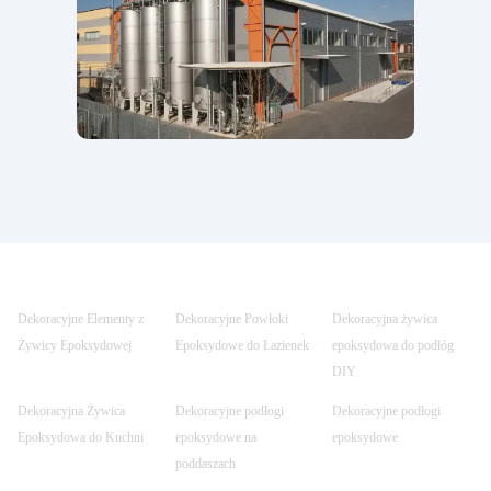
Dekoracyjne Elementy z
Dekoracyjne Powłoki
Dekoracyjna żywica
Żywicy Epoksydowej
Epoksydowe do Łazienek
epoksydowa do podłóg
DIY
Dekoracyjna Żywica
Dekoracyjne podłogi
Dekoracyjne podłogi
Epoksydowa do Kuchni
epoksydowe na
epoksydowe
poddaszach