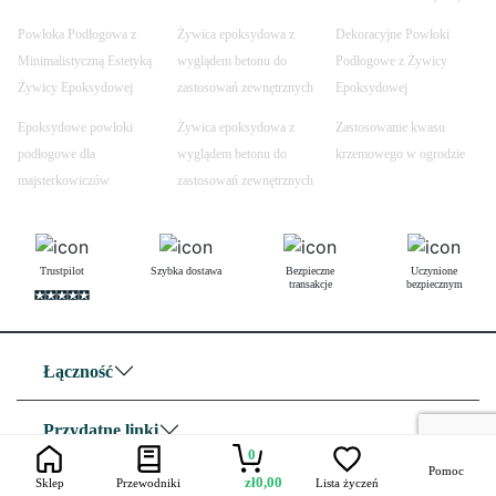
Powłoka Podłogowa z
Żywica epoksydowa z
Dekoracyjne Powłoki
Minimalistyczną Estetyką
wyglądem betonu do
Podłogowe z Żywicy
Żywicy Epoksydowej
zastosowań zewnętrznych
Epoksydowej
Epoksydowe powłoki
Żywica epoksydowa z
Zastosowanie kwasu
podłogowe dla
wyglądem betonu do
krzemowego w ogrodzie
majsterkowiczów
zastosowań zewnętrznych
Trustpilot
Szybka dostawa
Bezpieczne
Uczynione
transakcje
bezpiecznym
Łączność
Przydatne linki
0
Pomoc
zł
0,00
Sklep
Przewodniki
Lista życzeń
O nas