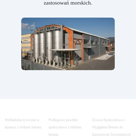
zastosowań morskich.
Wykładzina żywiczna w
Podłogowe powłoki
Żywica Epoksydowa z
łazience z efektem betonu
epoksydowe z efektem
Wyglądem Betonu do
betonu
Zastosowań Zewnętrznych