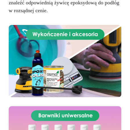
znaleźć odpowiednią żywicę epoksydową do podłóg
powłoki ochronne)
Przekształć swoje
w rozsądnej cenie.
pomysły w rzeczywistość – Rób rzemiosło z
Żywicą ICRYSTAL! Kup Teraz i Zanurz Się w
Świat Kreatywności!