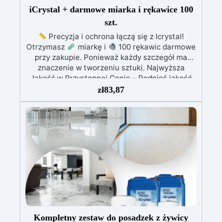
iCrystal + darmowe miarka i rękawice 100
szt.
Precyzja i ochrona łączą się z Icrystal!
Otrzymasz
miarkę i
100 rękawic darmowe
przy zakupie. Ponieważ każdy szczegół ma
znaczenie w tworzeniu sztuki. Najwyższa
Jakość w Przystępnej Cenie – Podnieś jakość
swoich dzieł bez rujnowania portfela! ICRYSTAL
zł
83,87
oferuje najwyższą jakość za ułamek kosztów.
Kryształowa Jasność – Osiągnij niezrównaną
klarowność dzięki naszej bezbłędnej,
kryształowo czystej żywicy epoksydowej. Twoje
projekty będą mienić się szklanym
wykończeniem, które zachwyca.
Odporność
na UV - Ciesz się długowiecznością swoich
projektów! ICRYSTAL jest specjalnie
opracowana, aby nie żółkła z czasem,
zapewniając, że Twoje twory pozostaną żywe i
fascynujące.
Wielozadaniowe Cudo – Rób
rzemiosło z pewnością siebie! Lśniąca i
Kompletny zestaw do posadzek z żywicy