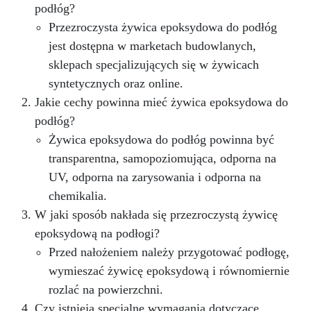
kuchni lub łazienki bez kosztów i złożoności
podłóg?
związanych z instalacją prawdziwych płyt
Przezroczysta żywica epoksydowa do podłóg
marmurowych. Aplikacja zestawu efektu
jest dostępna w marketach budowlanych,
marmuru Carrara jest prosta i dostępna nawet
dla osób bez wcześniejszego doświadczenia w
sklepach specjalizujących się w żywicach
pracach rękodzielniczych, dzięki szczegółowym
syntetycznych oraz online.
instrukcjom prowadzącym użytkownika przez
Jakie cechy powinna mieć żywica epoksydowa do
etapy przygotowania powierzchni, mieszania i
aplikacji żywicy epoksydowej, a następnie
podłóg?
uzyskania pożądanego efektu marmurowego.
Żywica epoksydowa do podłóg powinna być
Wynikiem jest piękna powierzchnia, odporna na
transparentna, samopoziomująca, odporna na
wodę, ciepło i zadrapania, która wzbogaca
UV, odporna na zarysowania i odporna na
wnętrze o ponadczasowy akcent i klasę.
chemikalia.
W jaki sposób nakłada się przezroczystą żywicę
epoksydową na podłogi?
Przed nałożeniem należy przygotować podłogę,
wymieszać żywicę epoksydową i równomiernie
rozlać na powierzchni.
Czy istnieją specjalne wymagania dotyczące