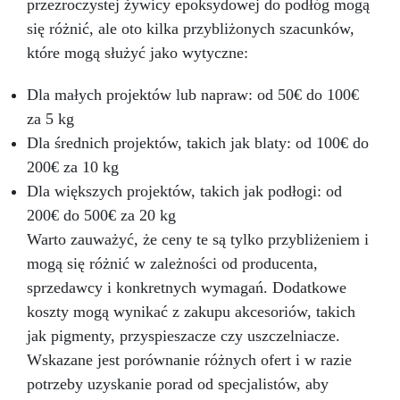
sztuki, podłóg i powłok ochronnych Impregnacji
Wtapiania – Bezproblemowo łącz ICRYSTAL z
przezroczystej żywicy epoksydowej do podłóg mogą
włókna szklanego i węglowego (naprawy,
drewnem, tkaniną, szkłem, papierem,
się różnić, ale oto kilka przybliżonych szacunków,
kamieniem i innymi materiałami.
powłoki ochronne)
Przekształć swoje
Prosty
które mogą służyć jako wytyczne:
pomysły w rzeczywistość – Rób rzemiosło z
Stosunek Mieszania 2:1 – Pożegnaj się z
trudnościami! Nasza żywica epoksydowa ma
Żywicą ICRYSTAL! Kup Teraz i Zanurz Się w
Dla małych projektów lub napraw: od 50€ do 100€
najprostszy stosunek mieszania 2:1 według
Świat Kreatywności!
wagi, co sprawia, że proces twórczy staje się
za 5 kg
bezproblemowy.
Masz pytania? Jako
Dla średnich projektów, takich jak blaty: od 100€ do
producent oferujemy profesjonalne wsparcie: w
200€ za 10 kg
przypadku pytań skontaktuj się z naszym
Dla większych projektów, takich jak podłogi: od
dedykowanym zespołem wsparcia, aby uzyskać
pomoc i porady. Przezroczysta Żywica
200€ do 500€ za 20 kg
Epoksydowa ICRYSTAL jest idealna do
Warto zauważyć, że ceny te są tylko przybliżeniem i
Twórczości i Rękodzieła: Odlewów żywicznych
mogą się różnić w zależności od producenta,
od 1 mm do 2 cm grubości (możliwe jest
tworzenie wielu warstw) Odlewów w formach
sprzedawcy i konkretnych wymagań. Dodatkowe
silikonowych (biżuteria, podstawki, tace)
koszty mogą wynikać z zakupu akcesoriów, takich
Odlewania przedmiotów i materiałów (monety,
jak pigmenty, przyspieszacze czy uszczelniacze.
kamienie, muszle, korki itp.) Meblarstwa i
Wskazane jest porównanie różnych ofert i w razie
stolarstwa (stoły drewno-żywiczne itp.) Dzieł
sztuki, podłóg i powłok ochronnych Impregnacji
potrzeby uzyskanie porad od specjalistów, aby
włókna szklanego i węglowego (naprawy,