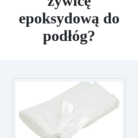
żywicę
epoksydową do
podłóg?