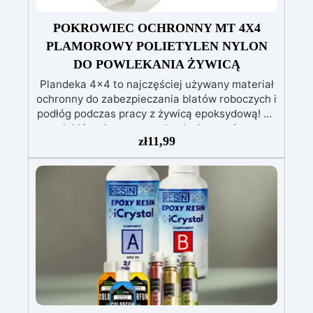
POKROWIEC OCHRONNY MT 4X4
PLAMOROWY POLIETYLEN NYLON
DO POWLEKANIA ŻYWICĄ
Plandeka 4x4 to najczęściej używany materiał
ochronny do zabezpieczania blatów roboczych i
podłóg podczas pracy z żywicą epoksydową! To
lekkie, ale wytrzymałe płachty można
zł
11,99
zastosować zarówno na stołach roboczych
(gdzie odbywają się artystyczne odlewy) jak i
na podłogach podczas wykonywania dużych
odlewów, a ponadto mogą być ponownie
używane! Lekka i praktyczna Wytrzymała:
odporna na przecieki Dzielona na mniejsze
części Wielokrotnego użytku bez wysiłku i
nadająca się do recyklingu Faktycznie, w
przypadku rozlania żywicy bardzo trudno jest
usunąć ją z zanieczyszczonych powierzchni.
Dzięki tej praktycznej płachcie możesz
pracować swobodnie, nie martwiąc się o