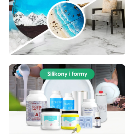
należy tylko lekko przeszlifować powierzchnię.
Czy można stosować na zewnątrz? Tak, dzięki
wysokiej odporności na UV i warunki
atmosferyczne. Czy potrzebny jest podkład?
Nie, wystarczy czysta i sucha powierzchnia.