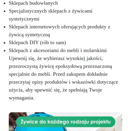
Sklepach budowlanych
musi być czysta, sucha i lekko przeszlifowana.
Wymieszać 2 części A i 1 część B.
Specjalistycznych sklepach z żywicami
Przygotowywać tylko małe ilości (200–300 g),
syntetycznymi
aby uniknąć zbyt szybkiego twardnienia.
Sklepach internetowych oferujących produkty z
Nałożyć szpachlę, pozostawić do utwardzenia.
Po 8–10 godz. przeszlifować i wykończyć.
żywicą syntetyczną
Różnice względem innych produktów 30 %
Sklepach DIY (rób to sam)
wyższa wytrzymałość niż w przypadku
Sklepach z akcesoriami do mebli i stolarskimi
jednoskładnikowych szpachli poliestrowych
Upewnij się, że wybierasz wysokiej jakości,
Brak skurczu, właściwości tiksotropowe – brak
zapadania się materiału Personalizacja kolorów
przezroczystą żywicę epoksydową przeznaczoną
– uzyskanie naturalnego efektu Karta
specjalnie do mebli. Przed zakupem dokładnie
techniczna Szpachla epoksydowa
przeczytaj opisy produktów i wskazówki dotyczące
dwuskładnikowa tiksotropowa Proporcje
mieszania: 100 (żywica): 50 (utwardzacz) Czas
użycia, aby upewnić się, że spełniają Twoje
pracy (20°C, 150 g): 35–45 min Szlifowanie: po
wymagania.
8–10 godz. Odporność UV: test UVA 75 h bez
zmian Wskazówki ekspertów Przygotowuj małe
porcje dla lepszej kontroli. Dobrze zamykaj
opakowania, aby uniknąć zanieczyszczeń. FAQ
Czy nadaje się do lakierowanego parkietu? Tak,