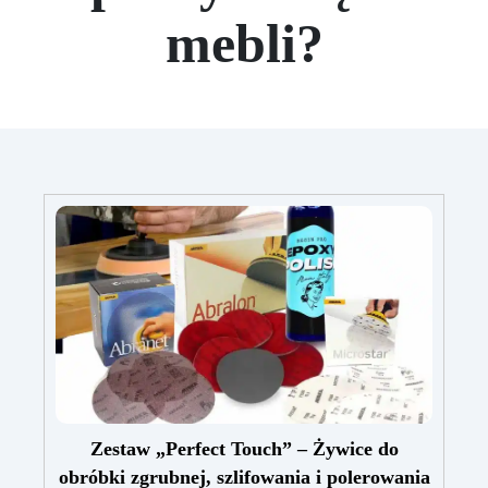
mebli?
Zestaw „Perfect Touch” – Żywice do
obróbki zgrubnej, szlifowania i polerowania