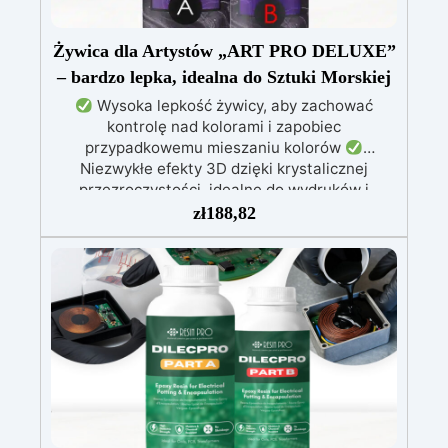
Żywica dla Artystów „ART PRO DELUXE”
– bardzo lepka, idealna do Sztuki Morskiej
Wysoka lepkość żywicy, aby zachować
kontrolę nad kolorami i zapobiec
przypadkowemu mieszaniu kolorów
Niezwykłe efekty 3D dzięki krystalicznej
przezroczystości, idealne do wydruków i
obrazów
Nie kapie: wszechstronna aplikacja
zł
188,82
na powierzchniach pochylonych, pionowych lub
zakrzywionych, idealna do malowania i powłok
Odporna na wilgoć, z błyszczącą i ochronną
powierzchnią, odpowiednia do każdego
środowiska
Bezpieczna i bezzapachowa,
wolna od rozpuszczalników i BPA, idealna do
komfortowej i przyjemnej pracy