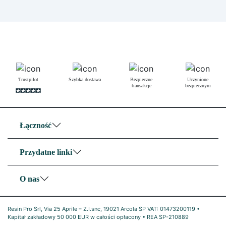
Trustpilot
Szybka dostawa
Bezpieczne
Uczynione
transakcje
bezpiecznym
Łączność
Przydatne linki
O nas
Resin Pro Srl, Via 25 Aprile – Z.I.snc, 19021 Arcola SP VAT: 01473200119 •
Kapitał zakładowy 50 000 EUR w całości opłacony • REA SP-210889