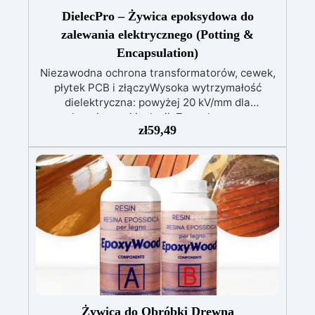
DielecPro – Żywica epoksydowa do
zalewania elektrycznego (Potting &
Encapsulation)
Niezawodna ochrona transformatorów, cewek,
płytek PCB i złączyWysoka wytrzymałość
dielektryczna: powyżej 20 kV/mm dla
bezpiecznej izolacji. Zero skurczu:
zł
59,49
gwarantowana stabilność wymiarowa podczas
utwardzania. Odporność na wilgoć i środki
chemiczne: idealna także do trudnych
warunków. Wszechstronna: odpowiednia do
transformatorów, uzwojeń, płytek PCB i
wrażliwych elementów. Długotrwała
niezawodność: chroni systemy do +150°C
temperatury pracy Dostępna w wersji
przezroczystej (do LED i łatwej kontroli) oraz z
czarnym barwnikiem – osobno, dla ochrony
patentowej i anty-sabotażowej.
Żywica do Obróbki Drewna