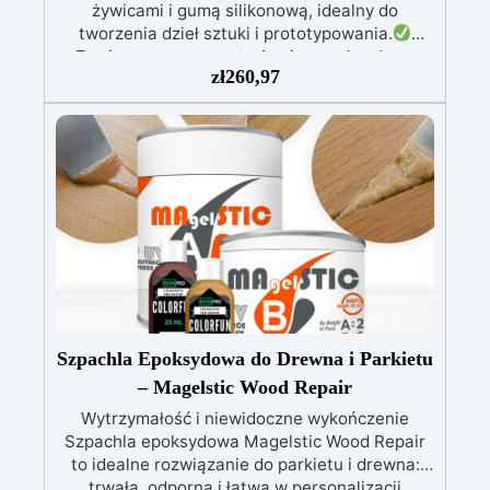
żywicami i gumą silikonową, idealny do
tworzenia dzieł sztuki i prototypowania.
Zawiera przezroczystą żywicę epoksydową
zł
260,97
(800g) do wlewania, możliwą do barwienia
według uznania.
Zawiera białą żywicę
poliuretanową (1000g), którą można barwić
według uznania i ma szybki czas utwardzania
(30 minut).
Guma silikonowa w paście
(500g), łatwa do użycia z proporcją mieszania
1:1, idealna do tworzenia niestandardowych
form.
W zestawie: pasta barwiąca,
wielokrotnego użytku forma silikonowa oraz
rękawice nitrilowe.
Szpachla Epoksydowa do Drewna i Parkietu
– Magelstic Wood Repair
Wytrzymałość i niewidoczne wykończenie
Szpachla epoksydowa Magelstic Wood Repair
to idealne rozwiązanie do parkietu i drewna:
trwała, odporna i łatwa w personalizacji