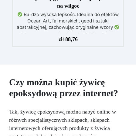
na wilgoć
Bardzo wysoka lepkość: Idealna do efektów
Ocean Art, fal morskich, geod i sztuki
abstrakcyjnej, zachowując oryginalne wzory
Odporna na promieniowanie UV: Zapobiega
zł
188,76
żółknięciu i utrzymuje intensywne kolory przez
długi czas
Dostosowana do wysokiej
wilgotności: Zapewnia zawsze błyszczące i
trwałe rezultaty
Błyszcząca,
samopoziomująca, bezzapachowa i
bezrozpuszczalnikowa: Bezpieczna po
utwardzeniu
Idealna do powłok ochronnych,
Czy można kupić żywicę
paneli artystycznych i obrazów: Przekształca
epoksydową przez internet?
każdy projekt w dzieło sztuki
Tak, żywicę epoksydową można nabyć online w
różnych specjalistycznych sklepach, sklepach
internetowych oferujących produkty z żywicą