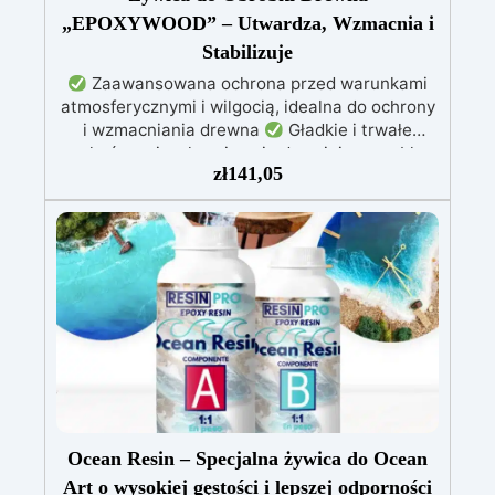
„EPOXYWOOD” – Utwardza, Wzmacnia i
Stabilizuje
Zaawansowana ochrona przed warunkami
atmosferycznymi i wilgocią, idealna do ochrony
i wzmacniania drewna
Gładkie i trwałe
wykończenie, chroniące i odnawiające meble,
zł
141,05
łodzie oraz struktury drewniane
Stabilizacja
drewna bez pęcherzyków powietrza, doskonała
do napraw i trwałych renowacji
Wysoka
odporność chemiczna i mechaniczna, łatwa do
pomalowania na potrzeby kreatywnych i
wytrzymałych projektów
Odpowiednia do
różnych powierzchni, w tym włókna szklanego i
metalu, łatwa w użyciu (stosunek 2:1)
Ocean Resin – Specjalna żywica do Ocean
Art o wysokiej gęstości i lepszej odporności