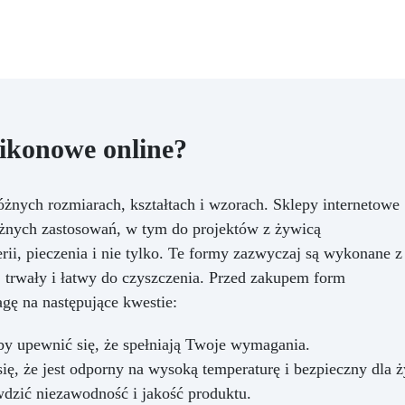
produktom kosmetycznym
używając substancji
zapachowych i barwników
mydlanych. Nie możesz si
doczekać, aż zobaczysz swo
nowe, ręcznie robione myd
DIY!
ikonowe online?
żnych rozmiarach, kształtach i wzorach. Sklepy internetowe
óżnych zastosowań, w tym do projektów z żywicą
rii, pieczenia i nie tylko. Te formy zazwyczaj są wykonane z
y, trwały i łatwy do czyszczenia. Przed zakupem form
gę na następujące kwestie:
aby upewnić się, że spełniają Twoje wymagania.
ię, że jest odporny na wysoką temperaturę i bezpieczny dla 
wdzić niezawodność i jakość produktu.