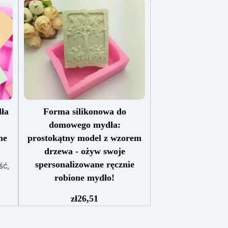
ła
Forma silikonowa do
domowego mydła:
ne
prostokątny model z wzorem
drzewa - ożyw swoje
spersonalizowane ręcznie
ść,
robione mydło!
óre
Połącz estetykę i
we z
zł
26,51
funkcjonalność, stwórz własne,
h
niepowtarzalne i wyjątkowe
do
ręcznie robione mydło. Formy