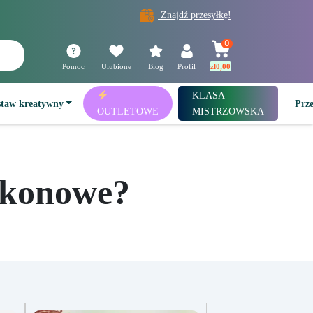
Znajdź przesyłkę!
0
Pomoc
Ulubione
Blog
Profil
zł
0,00
KLASA
staw kreatywny
Prz
OUTLETOWE
MISTRZOWSKA
ikonowe?