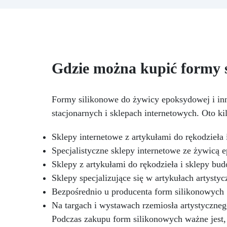
praktyczność użytkowania i
kw
piękno. Dzięki wymiarom formy
9,3 x 3,5 h i ostatecznym
pi
wymiarom wyniku 7,5 x 3,2 h, ta
forma przekształci Twoje dzieła
wy
w prawdziwe dzieła sztuki.
Gdzie można kupić formy 
fo
Niezależnie od tego, czy chcesz
stworzyć domowe mydła, żywice
Ni
czy świece na własny użytek,
st
Formy silikonowe do żywicy epoksydowej i in
jako wyjątkowy prezent lub na
c
stacjonarnych i sklepach internetowych. Oto k
sprzedaż, formy ARTSOAP są dla
j
Ciebie!
Bezpieczeństwo:
spr
Sklepy internetowe z artykułami do rękodzieła 
ARTSOAP to włoska marka,
symbol wysokiej jakości i
Specjalistyczne sklepy internetowe ze żywicą
bezpieczeństwa. Nasze formy
Sklepy z artykułami do rękodzieła i sklepy bu
spełniają wszystkie europejskie
b
Sklepy specjalizujące się w artykułach artysty
standardy bezpieczeństwa.
sp
Trwałość: Formy silikonowe
Bezpośrednio u producenta form silikonowych
s
ARTSOAP zostały
Na targach i wystawach rzemiosła artystyczneg
zaprojektowane z myślą o
Podczas zakupu form silikonowych ważne jest,
trwałości. Będziesz mógł z nich