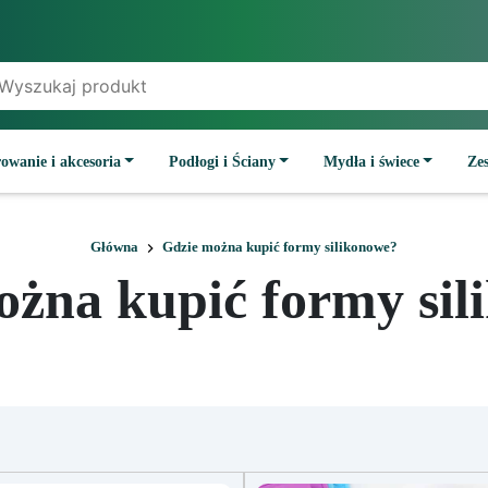
owanie i akcesoria
Podłogi i Ściany
Mydła i świece
Ze
Główna
Gdzie można kupić formy silikonowe?
ożna kupić formy sil