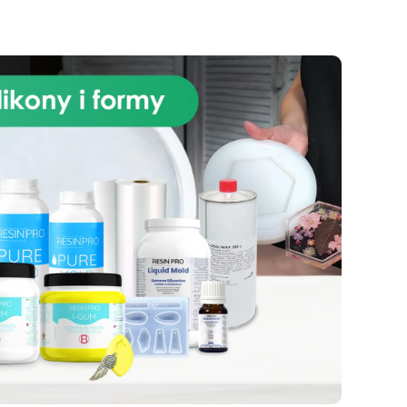
specjalny prezent czy na
,
sprzedaż, formy do mydła
ej
ARTSOAP są dla Ciebie idealnym
sze
wyborem! Bezpieczeństwo:
ARTSOAP to włoska marka,
ardy
gwarancja wysokiej jakości i
ć:
bezpieczeństwa. Nasze formy do
P
mydeł produkowane są zgodnie
aby
ze wszystkimi europejskimi
ez
normami bezpieczeństwa.
e
Trwałość: Formy silikonowe
z
ARTSOAP zostały
zaprojektowane tak, aby
przetrwać długi czas. Można je
OAP
wielokrotnie wykorzystywać bez
egu
utraty dokładności kształtu.
ece,
Wszechstronność: Oprócz
są
produkcji mydła formy ARTSOAP
 do
można wykorzystać do wielu
cie
innych kreacji, takich jak świece,
daj
gipsy i żywice. Możliwości są
woim
nieskończone! Naciśnij „Dodaj do