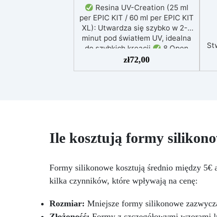
Resina UV-Creation (25 ml
per EPIC KIT / 60 ml per EPIC KIT
XL): Utwardza się szybko w 2-5
minut pod światłem UV, idealna
St
do szybkich kreacji.
8 Open
Bezel Surprise: Do tworzenia
zł
72,00
po
spersonalizowanej biżuterii z
(p
stylem i oryginalnością.
2
Silikonowe Formy Prostokątne:
Ułatwiają tworzenie
precyzyjnych i profesjonalnych
kształtów.
Lampa UV 21W
u
(EPIC KIT) lub Lampa UV 21 LED
Ile kosztują formy silikon
s
(EPIC KIT XL): Szybkie i
równomierne utwardzanie
w
żywicy.
2 Pigmenty Neon o
Formy silikonowe kosztują średnio między 5€ a 
wadze 10 g: Dodaj błyszczące i
kilka czynników, które wpływają na cenę:
kolorowe akcenty do swoich
kreacji
Rozmiar:
Mniejsze formy silikonowe zazwyczaj
Złożoność:
Formy z szczegółowymi wzorami lu