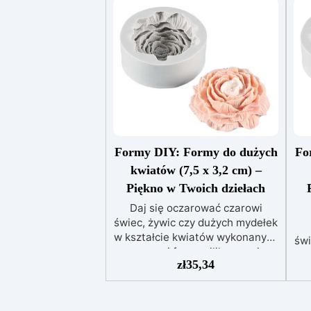
Formy DIY: Formy do dużych
Fo
kwiatów (7,5 x 3,2 cm) –
Piękno w Twoich dziełach
Daj się oczarować czarowi
świec, żywic czy dużych mydełek
w kształcie kwiatów wykonanych
świ
z naszej formy silikonowej.
w k
zł
35,34
Idealny wybór na prezent lub do
stworzenia romantycznej
Id
atmosfery. Forma z dużym
kwiatem idealnie łączy w sobie