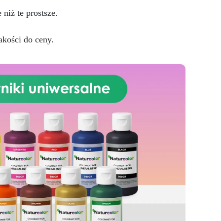
tematyce morskiej. Dodaj swój
niż te prostsze.
ulubiony zapach mydła i jeszcze
bardziej spersonalizuj swoje
akości do ceny.
arcydzieło! Jeśli chcesz zrobić
mydło DIY dla siebie, na
specjalny prezent lub na
sprzedaż, formy do mydła
ARTSOAP są dla Ciebie idealnym
wyborem!
Niezawodność:
ARTSOAP to prestiżowa włoska
marka, która wyróżnia się
doskonałością i
bezpieczeństwem. Formy do
mydła naszej firmy wykonane są
w ścisłej zgodności ze
wszystkimi europejskimi
przepisami bezpieczeństwa.
Długowieczność: Starannie
zaprojektowane formy
silikonowe ARTSOAP wytrzymują
ciągłe użytkowanie. Można je