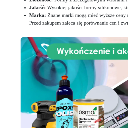
na
Jakość:
Wysokiej jakości formy silikonowe, któ
Marka:
Znane marki mogą mieć wyższe ceny n
Przed zakupem zaleca się porównanie cen i zwr
pr
f
prz
pr
s
j
s
zr
AR
g
bez
my