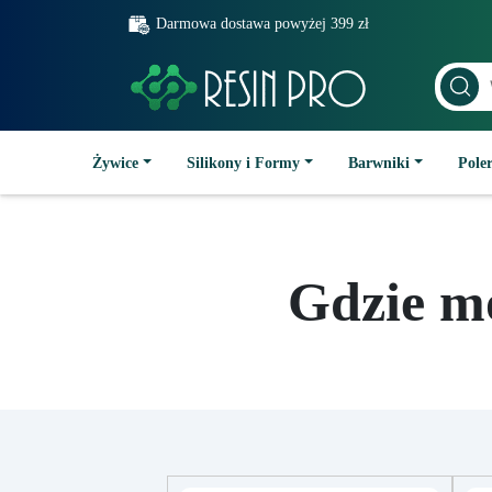
Darmowa dostawa powyżej 399 zł
Żywice
Silikony i Formy
Barwniki
Poler
Gdzie m