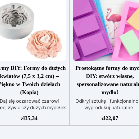
rmy DIY: Formy do dużych
Prostokątne formy do myd
kwiatów (7,5 x 3,2 cm) –
DIY: stwórz własne,
Piękno w Twoich dziełach
spersonalizowane natural
(Kopia)
mydło!
Daj się oczarować czarowi
Odkryj sztukę i funkcjonalno
ec, żywic czy dużych mydełek
wyprodukuj naturalne i
ształcie kwiatów wykonanych
rzemieślnicze mydło DIY, kt
zł
35,34
zł
22,07
z naszej formy silikonowej.
się wyróżnia! Formy silikono
ealny wybór na prezent lub do
linii ARTSOAP do domowyc
stworzenia romantycznej
mydeł idealnie nadają się 