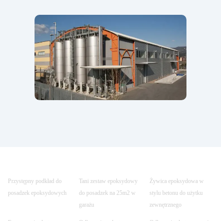
Przystępny podkład do
Tani zestaw epoksydowy
Żywica epoksydowa w
posadzek epoksydowych
do posadzek na 25m2 w
stylu betonu do użytku
garażu
zewnętrznego