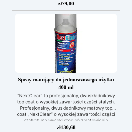
zł
79,00
odporność.
Idealna do form silikonowych,
odlewów, modelarstwa i szybkiej prototypizacji.
Wysoka twardość, doskonała do
szczegółowych i trwałych projektów.
Kolor
beżowy, ale możliwa do barwienia zarówno w
stanie płynnej, jak i stałej formy.
Spray matujący do jednorazowego użytku
400 ml
“NextClear” to profesjonalny, dwuskładnikowy
top coat o wysokiej zawartości części stałych.
Profesjonalny, dwuskładnikowy matowy top
coat „NextClear” o wysokiej zawartości części
stałych ma wysoki stopień zmatowienia
(stopień połysku 9-12) i jest wysoce odporny na
zł
130,68