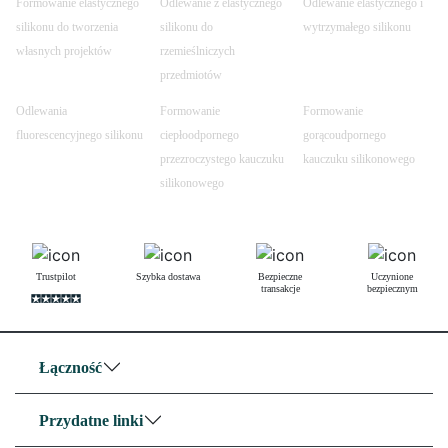
Formowanie elastycznego
Odlewanie z elastycznego
Odlewanie elastycznego i
silikonu do tworzenia
silikonu do
wytrzymałego silikonu
własnych projektów
rzemieślniczych
przedmiotów
Odlewania
Formowanie
Formowanie
fluorescencyjnego silikonu
ciepłoodpornego
gorącoudpornego
przezroczystego kauczuku
kauczuku silikonowego
silikonowego
Trustpilot
Szybka dostawa
Bezpieczne
Uczynione
transakcje
bezpiecznym
Łączność
Przydatne linki