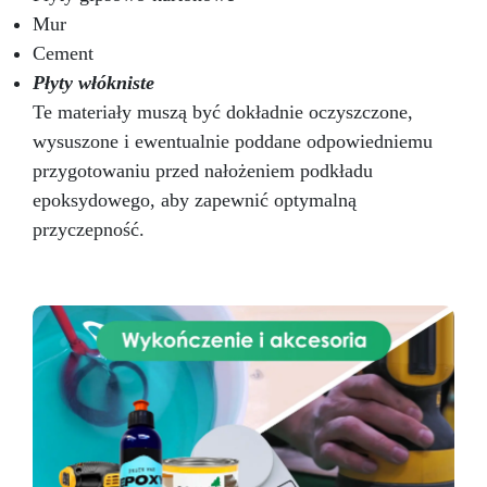
zawiera wszystkie niezbędne narzędzia do
Mur
aplikacji, gwarantując prosty proces i
wyjątkowe rezultaty. Szczegółowe instrukcje
Cement
krok po kroku ułatwiają stworzenie blatu
Płyty włókniste
kuchennego lub roboczego, który nie tylko
Te materiały muszą być dokładnie oczyszczone,
wiernie naśladuje naturalny granit, ale także
oferuje trwałą i łatwą do utrzymania
wysuszone i ewentualnie poddane odpowiedniemu
powierzchnię. Dzięki zestawowi efekt granitu
przygotowaniu przed nałożeniem podkładu
Azul Bahia, możesz przekształcić swoje
epoksydowego, aby zapewnić optymalną
przestrzenie z elegancją i stylem, dodając
przyczepność.
nieocenioną wartość swojemu domowi.