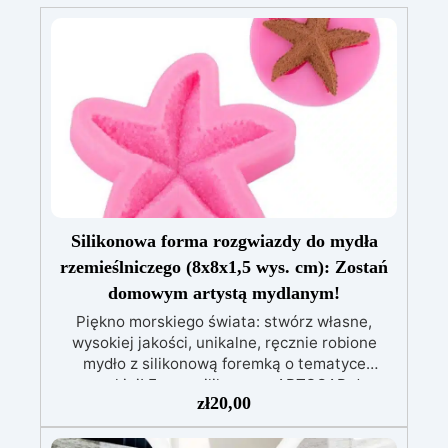
Silikonowa forma rozgwiazdy do mydła
rzemieślniczego (8x8x1,5 wys. cm): Zostań
domowym artystą mydlanym!
Piękno morskiego świata: stwórz własne,
wysokiej jakości, unikalne, ręcznie robione
mydło z silikonową foremką o tematyce
morskiej! Formy silikonowe ARTSOAP do
zł
20,00
domowych mydeł to idealny dodatek
pozwalający wejść w fantastyczny świat mydeł
DIY. Te formy do mydła, stworzone z najwyższej