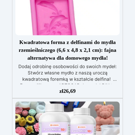
odporność i trwałość: Umożliwia wykonanie
ponad 50 odlewów, z twardością Shore A
wynoszącą 24 i minimalnym skurczem liniowym
(<0,1%).
Praktyczna i czysta:
Antypoślizgowa, nie wymaga użycia środków
separujących ani czyszczenia narzędzi po
użyciu.
Kwadratowa forma z delfinami do mydła
rzemieślniczego (6,6 x 4,8 x 2,1 cm): fajna
alternatywa dla domowego mydła!
Dodaj odrobinę osobowości do swoich mydeł:
Stwórz własne mydło z naszą uroczą
kwadratową foremką w kształcie delfina!
Formy silikonowe ARTSOAP do mydeł DIY to
zł
26,69
idealny dodatek, dzięki któremu możesz
wyrazić swoją kreatywność i wejść do świata
ręcznie robionego mydła. Te formy do mydła,
wykonane z wysokiej jakości materiałów, dają
możliwość stworzenia unikalnych,
spersonalizowanych mydeł, podkreślających
Twój osobisty styl. Stwórz dekorowaną kostkę