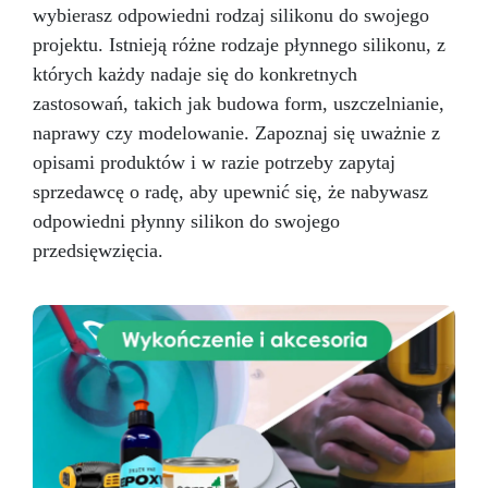
wybierasz odpowiedni rodzaj silikonu do swojego
zaleca się użycie komory próżniowej.
projektu. Istnieją różne rodzaje płynnego silikonu, z
Utwardzanie: Przy 25 °C czas pracy ok. 30–40
minut, następnie pozostaw do utwardzenia.
których każdy nadaje się do konkretnych
Wyjmowanie i pielęgnacja formy: Po całkowitym
zastosowań, takich jak budowa form, uszczelnianie,
utwardzeniu delikatnie wyjmij model z formy.
naprawy czy modelowanie. Zapoznaj się uważnie z
Formy myj letnią wodą z delikatnym mydłem.
Przechowuj w suchym, chłodnym miejscu z dala
opisami produktów i w razie potrzeby zapytaj
od światła słonecznego. Aby przedłużyć
sprzedawcę o radę, aby upewnić się, że nabywasz
żywotność formy, stosuj olej silikonowy po
odpowiedni płynny silikon do swojego
każdym użyciu. Dodatkowe wskazówki:
przedsięwzięcia.
Zalecana grubość ścianek: Małe formy: co
najmniej 5 mm Duże formy: stosuj ramkę
usztywniającą z gipsu lub żywicy Materiały
kompatybilne: Żywice epoksydowe, poliuretan,
gips, cement, wosk, mydło i inne materiały
stałe. Ograniczenia: Nie nadaje się do form
narażonych na temperatury powyżej +250 °C
oraz na agresywne chemikalia niekompatybilne
z silikonem.