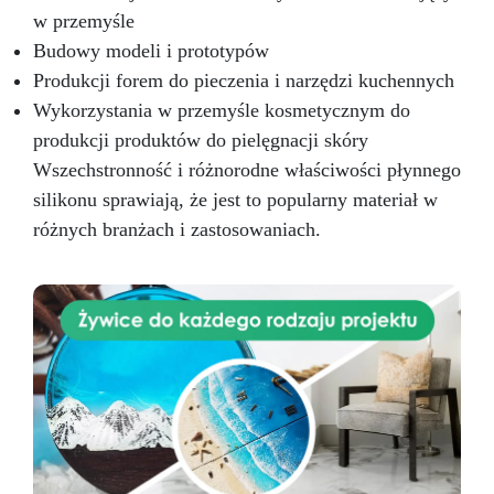
Mieszać do uzyskania jednorodnej masy.
w przemyśle
Odlewanie: Wlewać z jednego punktu dla
Budowy modeli i prototypów
równomiernego rozprowadzenia. Dla
najlepszych efektów użyć komory próżniowej.
Produkcji forem do pieczenia i narzędzi kuchennych
Utwardzanie: Pozostawić do utwardzenia na 7–
Wykorzystania w przemyśle kosmetycznym do
9 godzin w temperaturze pokojowej. Możliwe
produkcji produktów do pielęgnacji skóry
przyspieszenie w piecu do 40°C. Czyszczenie
Wszechstronność i różnorodne właściwości płynnego
formy: Przed pierwszym użyciem z żywnością
umyć ciepłą wodą z delikatnym detergentem.
silikonu sprawiają, że jest to popularny materiał w
Dlaczego warto wybrać Silfood?
Bezpieczny
różnych branżach i zastosowaniach.
i certyfikowany: Idealny dla profesjonalistów
branży spożywczej i kosmetycznej.
Wysoka
odporność: Sprawdza się w każdych warunkach
temperaturowych.
Maksymalna precyzja:
Doskonale odwzorowuje nawet najbardziej
złożone detale.
Silfood – silikon spożywczy
do perfekcyjnych form!