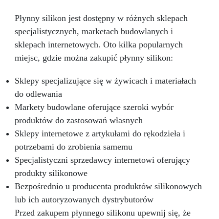
specjalne Protezy i efekty sceniczne 10 Pure
Mold Dane techniczne: Kolor: Przeźroczysty
Płynny silikon jest dostępny w różnych sklepach
Gęstość (g/cm³): 1,08 Lepkość (mPa·s): Część
specjalistycznych, marketach budowlanych i
A: 5000±1000 Część B: 4500±1000 Proporcje
mieszania (A:B): 1:1 (waga) Czas pracy (25 °C):
sklepach internetowych. Oto kilka popularnych
30–40 minut Czas utwardzania (25 °C): 3–5
miejsc, gdzie można zakupić płynny silikon:
godzin Twardość Shore A: 10±2 Wydłużenie (%):
450 Wytrzymałość na rozciąganie (MPa): 3,2
Sklepy specjalizujące się w żywicach i materiałach
Instrukcje użycia i wskazówki techniczne
do odlewania
Przygotowanie mieszanki: Wymieszaj część A
(przeźroczystą) z częścią B (przeźroczystą) w
Markety budowlane oferujące szeroki wybór
proporcji 1:1 wagowo. Na przykład 100 g części
produktów do zastosowań własnych
A z 100 g części B. Użyj precyzyjnej wagi.
Sklepy internetowe z artykułami do rękodzieła i
Naczynie do mieszania: Czyste, suche i wolne
potrzebami do zrobienia samemu
od tłuszczu. Mieszanie: Mieszaj powoli czystą
szpatułką, zbierając mieszankę z boków i dna
Specjalistyczni sprzedawcy internetowi oferujący
naczynia, aby uzyskać jednorodną masę. Unikaj
produkty silikonowe
powstawania pęcherzyków powietrza.
Bezpośrednio u producenta produktów silikonowych
Wlewanie: Wlej silikon powoli z jednego punktu,
pozwalając materiałowi naturalnie wypełnić
lub ich autoryzowanych dystrybutorów
formę bez powietrza. Odpowietrzanie
Przed zakupem płynnego silikonu upewnij się, że
(opcjonalnie): Dla bardzo drobnych detali