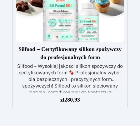
stanie płynnej, jak i stałej formy.
Silfood – Certyfikowany silikon spożywczy
do profesjonalnych form
Silfood – Wysokiej jakości silikon spożywczy do
certyfikowanych form
Profesjonalny wybór
dla bezpiecznych i precyzyjnych form
spożywczych! Silfood to silikon sieciowany
platyną, certyfikowany do kontaktu z
żywnością. Dzięki zaawansowanej formule
zł
280,93
zapewnia bezpieczeństwo, precyzję i trwałość,
idealny do form na czekoladę, cukierki, lody,
wypieki oraz kosmetyki. Główne cechy:
Certyfikat do kontaktu z żywnością: Zgodny z
normami bezpieczeństwa żywności.
Wysoka
precyzja: Dokładne odwzorowanie detali dzięki