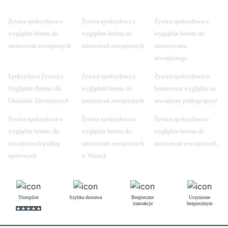
Żywica epoksydowa o
Żywica epoksydowa z
Żywica epoksydowa o
wyglądzie betonu do
wyglądem betonu do
wyglądzie betonu do
zastosowań zewnętrznych
zastosowań zewnętrznych
zastosowania
zewnętrznego
Epoksydowa Żywica z
Żywica epoksydowa z
Żywica epoksydowa w
Wyglądem Betonu dla
wyglądem betonu do
betonowym wyglądzie na
Obszarów Zewnętrznych
zastosowań zewnętrznych
zewnętrzne podłogi apsyd
Żywica epoksydowa o
Żywica epoksydowa o
Żywica epoksydowa o
wyglądzie betonu dla
wyglądzie betonu do
wyglądzie betonu do
zewnętrznych podłóg
zastosowań zewnętrznych
zastosowań zewnętrznych
sportowych
w Wenecji
Trustpilot
Szybka dostawa
Bezpieczne
Uczynione
transakcje
bezpiecznym