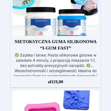
NIETOKSYCZNA GUMA SILIKONOWA
“I-GUM FAST”
Szybka i łatwa: Pasta silikonowa gotowa w
zaledwie 4 minuty, z proporcją mieszania 1:1,
bez potrzeby precyzyjnych narzędzi.
Wszechstronność i szczegółowość: Idealna do
tworzenia form na powierzchniach pionowych i
skomplikowanych detalach, kompatybilna z
zł
119,00
żywicą, gipsem, woskiem, metalami o niskiej
temperaturze topnienia, mydłem i cementem.
Nietoksyczna i bezpieczna: Bezwonna,
nietoksyczna formuła, łatwa w obsłudze bez
potrzeby rękawic lub masek.
Wysoka