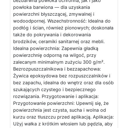
bezbarwna powłoka ochronna, jak i jako
powłoka barwiona — dla uzyskania
powierzchni błyszczącej, zmywalnej i
wodoodpornej. Wszechstronność: Idealna do
podłóg i ścian, również pionowych; doskonała
także do pokrywania i dekorowania
brodzików, ceramiki sanitarnej oraz mebli.
Idealna powierzchnia: Zapewnia gładką
powierzchnię odporną na wilgoć, przy
zalecanym minimalnym zużyciu 300 g/m².
Bezrozpuszczalnikowa i bezzapachowa:
Żywica epoksydowa bez rozpuszczalników i
bez zapachu, idealna do wnętrz oraz dla osób
szukających czystego i bezpiecznego
rozwiązania. Przygotowanie i aplikacja:
Przygotowanie powierzchni: Upewnij się, że
powierzchnia jest czysta, sucha i wolna od
kurzu oraz tłuszczu przed aplikacją. Aplikacja:
Użyj wałka z krótkim włosiem lub pędzla, aby