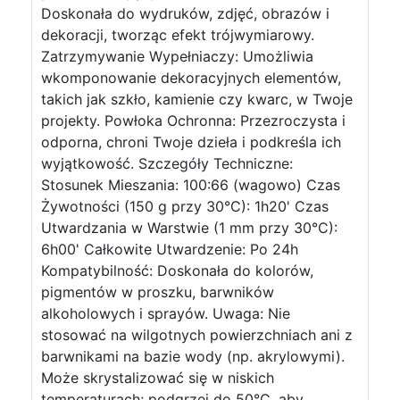
Doskonała do wydruków, zdjęć, obrazów i
dekoracji, tworząc efekt trójwymiarowy.
Zatrzymywanie Wypełniaczy: Umożliwia
wkomponowanie dekoracyjnych elementów,
takich jak szkło, kamienie czy kwarc, w Twoje
projekty. Powłoka Ochronna: Przezroczysta i
odporna, chroni Twoje dzieła i podkreśla ich
wyjątkowość. Szczegóły Techniczne:
Stosunek Mieszania: 100:66 (wagowo) Czas
Żywotności (150 g przy 30°C): 1h20' Czas
Utwardzania w Warstwie (1 mm przy 30°C):
6h00' Całkowite Utwardzenie: Po 24h
Kompatybilność: Doskonała do kolorów,
pigmentów w proszku, barwników
alkoholowych i sprayów. Uwaga: Nie
stosować na wilgotnych powierzchniach ani z
barwnikami na bazie wody (np. akrylowymi).
Może skrystalizować się w niskich
temperaturach; podgrzej do 50°C, aby