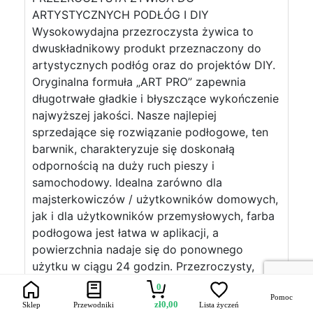
ARTYSTYCZNYCH PODŁÓG I DIY
Wysokowydajna przezroczysta żywica to
dwuskładnikowy produkt przeznaczony do
artystycznych podłóg oraz do projektów DIY.
Oryginalna formuła „ART PRO” zapewnia
długotrwałe gładkie i błyszczące wykończenie
najwyższej jakości. Nasze najlepiej
sprzedające się rozwiązanie podłogowe, ten
barwnik, charakteryzuje się doskonałą
odpornością na duży ruch pieszy i
samochodowy. Idealna zarówno dla
majsterkowiczów / użytkowników domowych,
jak i dla użytkowników przemysłowych, farba
podłogowa jest łatwa w aplikacji, a
powierzchnia nadaje się do ponownego
użytku w ciągu 24 godzin. Przezroczysty,
samopoziomujący, odporny na
0
promieniowanie UV system epoksydowy,
Pomoc
zł
0,00
Sklep
Przewodniki
Lista życzeń