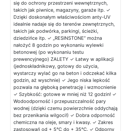
się do ochrony przestrzeni wewnętrznych,
takich jak piwnice, magazyny, garaże itp. ✓
Dzięki doskonałym właściwościom anty-UV
idealnie nadaje się do terenów zewnętrznych,
takich jak podwórka, parkingi, ścieżki,
dziedzińce itp. ✓ „RESINSTONE” można
nałożyć 8 godzin po wykonaniu wylewki
betonowej (po wykonaniu testu
prewencyjnego) ZALETY ✓ Łatwy w aplikacji
(jednoskładnikowy, gotowy do użycia,
wystarczy wylać go na beton i odczekać kilka
godzin, aż wyschnie) ✓ Jego niska lepkość
pozwala na głęboką penetrację i wzmocnienie
✓ Szybkość: gotowe w mniej niż 12 godzin! ✓
Wodoodporność i przepuszczalność pary
wodnej (dzięki czemu powierzchnie oddychają
bez przenikania wilgoci!) ✓ Dobra odporność
chemiczna na oleje, smary i kwasy. ✓ Zakres
zastosowań od + 5°C do + 35°C. ✓ Odporny