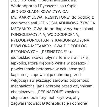
„RESINSTONE” – Jednoskładnikowa,
Wodoodporna i Pyłoszczelna (Kopia)
JEDNOSKŁADNIKOWA ŻYWICA
METAAKRYLOWA „RESINSTONE” do podłóg z
wytłoczeniami JEDNOSKŁADNIKOWA ŻYWICA
METAAKRYLOWA do podłóg z wytłoczeniami
KONSOLIDACYJNA, WODOODPORNA,
PYŁOODPORNA I ANTY-KARBONIZACYJNA
POWŁOKA METAAKRYLOWA DO PODŁÓG
BETONOWYCH. „RESINSTONE” to
jednoskładnikowa, płynna formuła o niskiej
lepkości, która głęboko wnika w posadzki i
powierzchnie betonowe w celu absorpcji
kapilarnej, zapewniając ochronę przed
wilgocią i zwiększając zarówno odporność
mechaniczną, jak i ochronę przed czynnikami
chemicznymi. „RESINSTONE” zawiera
ulepszone polimery metakrylowe, aby
zagwarantować: Ø Konsolidację i ochronę