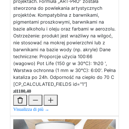
projektach. Formuła „ART-PRO” została
stworzona do powlekania artystycznych
projektów. Kompatybilna z barwnikami,
pigmentami proszkowymi, barwnikami na
bazie alkoholu i oleju oraz farbami w aerozolu.
Ostrzeżenie: produkt jest wrażliwy na wilgoć,
nie stosować na mokrej powierzchni lub z
barwnikami na bazie wody (np. akryle) Dane
techniczne: Proporcje użycia 100:66
(wagowo) Pot Life (150 gr w 30°C): 1h20 ',
Warstwa ochronna (1 mm w 30°C): 6:00'. Pełna
kataliza po 24h. Odporność na ciepło do 70 C
[CP_CALCULATED_FIELDS id="1"]
zł
1180,40
Visualizza di più →