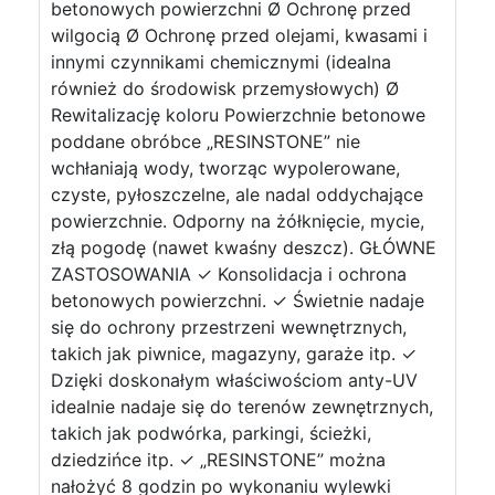
betonowych powierzchni Ø Ochronę przed
wilgocią Ø Ochronę przed olejami, kwasami i
innymi czynnikami chemicznymi (idealna
również do środowisk przemysłowych) Ø
Rewitalizację koloru Powierzchnie betonowe
poddane obróbce „RESINSTONE” nie
wchłaniają wody, tworząc wypolerowane,
czyste, pyłoszczelne, ale nadal oddychające
powierzchnie. Odporny na żółknięcie, mycie,
złą pogodę (nawet kwaśny deszcz). GŁÓWNE
ZASTOSOWANIA ✓ Konsolidacja i ochrona
betonowych powierzchni. ✓ Świetnie nadaje
się do ochrony przestrzeni wewnętrznych,
takich jak piwnice, magazyny, garaże itp. ✓
Dzięki doskonałym właściwościom anty-UV
idealnie nadaje się do terenów zewnętrznych,
takich jak podwórka, parkingi, ścieżki,
dziedzińce itp. ✓ „RESINSTONE” można
nałożyć 8 godzin po wykonaniu wylewki