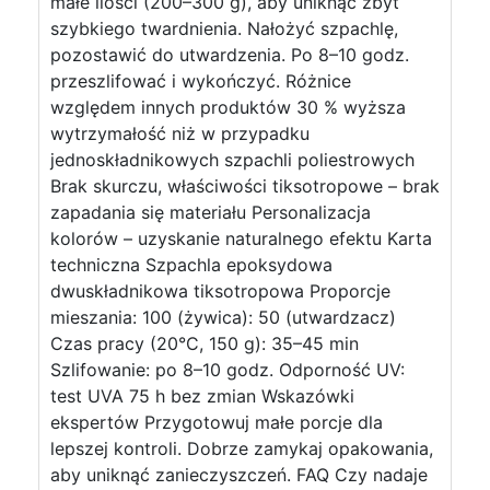
małe ilości (200–300 g), aby uniknąć zbyt
szybkiego twardnienia. Nałożyć szpachlę,
pozostawić do utwardzenia. Po 8–10 godz.
przeszlifować i wykończyć. Różnice
względem innych produktów 30 % wyższa
wytrzymałość niż w przypadku
jednoskładnikowych szpachli poliestrowych
Brak skurczu, właściwości tiksotropowe – brak
zapadania się materiału Personalizacja
kolorów – uzyskanie naturalnego efektu Karta
techniczna Szpachla epoksydowa
dwuskładnikowa tiksotropowa Proporcje
mieszania: 100 (żywica): 50 (utwardzacz)
Czas pracy (20°C, 150 g): 35–45 min
Szlifowanie: po 8–10 godz. Odporność UV:
test UVA 75 h bez zmian Wskazówki
ekspertów Przygotowuj małe porcje dla
lepszej kontroli. Dobrze zamykaj opakowania,
aby uniknąć zanieczyszczeń. FAQ Czy nadaje