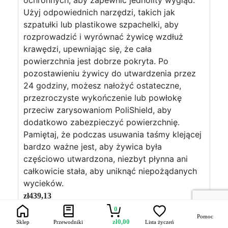
ochronnych, aby zapewnić jednolity wygląd.
Użyj odpowiednich narzędzi, takich jak
szpatułki lub plastikowe szpachelki, aby
rozprowadzić i wyrównać żywicę wzdłuż
krawędzi, upewniając się, że cała
powierzchnia jest dobrze pokryta. Po
pozostawieniu żywicy do utwardzenia przez
24 godziny, możesz nałożyć ostateczne,
przezroczyste wykończenie lub powłokę
przeciw zarysowaniom PoliShield, aby
dodatkowo zabezpieczyć powierzchnię.
Pamiętaj, że podczas usuwania taśmy klejącej
bardzo ważne jest, aby żywica była
częściowo utwardzona, niezbyt płynna ani
całkowicie stała, aby uniknąć niepożądanych
wycieków.
zł
439,13
0
Pomoc
zł
0,00
Sklep
Przewodniki
Lista życzeń
Visualizza di più →