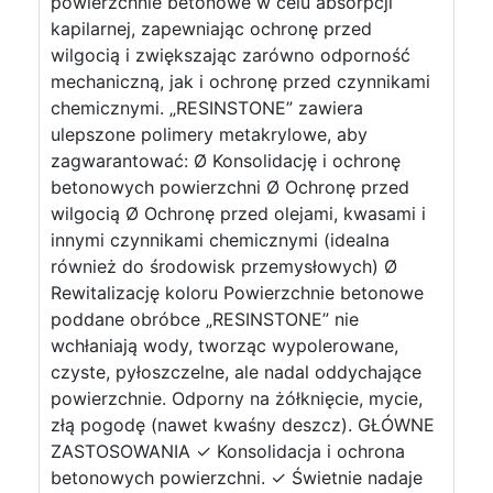
powierzchnie betonowe w celu absorpcji
kapilarnej, zapewniając ochronę przed
wilgocią i zwiększając zarówno odporność
mechaniczną, jak i ochronę przed czynnikami
chemicznymi. „RESINSTONE” zawiera
ulepszone polimery metakrylowe, aby
zagwarantować: Ø Konsolidację i ochronę
betonowych powierzchni Ø Ochronę przed
wilgocią Ø Ochronę przed olejami, kwasami i
innymi czynnikami chemicznymi (idealna
również do środowisk przemysłowych) Ø
Rewitalizację koloru Powierzchnie betonowe
poddane obróbce „RESINSTONE” nie
wchłaniają wody, tworząc wypolerowane,
czyste, pyłoszczelne, ale nadal oddychające
powierzchnie. Odporny na żółknięcie, mycie,
złą pogodę (nawet kwaśny deszcz). GŁÓWNE
ZASTOSOWANIA ✓ Konsolidacja i ochrona
betonowych powierzchni. ✓ Świetnie nadaje