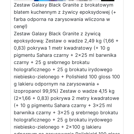
Zestaw Galaxy Black Granite z brokatowym
blatem kuchennym z żywicy epoksydowej (+
farba odporna na zarysowania wliczona w
cenę!)
Zestaw Galaxy Black Granite z żywicą
epoksydową: Zestaw o wadze 2,49 kg (1,66 +
0,83) pokrywa 1 metr kwadratowy (+ 10 g
pigmentu Sahara czarny + 2×25 ml barwnika
czarny + 25 g srebrnego brokatu
holograficznego + 25 g brokatu irydowego
niebiesko-zielonego + Polishield 100 gloss 100
g lakieru odpornym na zarysowania +
izopropanol 99,9%) Zestaw o wadze 4,15 kg
(2×1,66 + 0,83) pokrywa 2 metry kwadratowe
(+ 10 g pigmentu Sahara czarny + 3×25 ml
barwnika czarny + 3×25 g srebrnego brokatu
holograficznego + 25 g brokatu irydowego
niebiesko-zielonego + 2×100 g lakieru