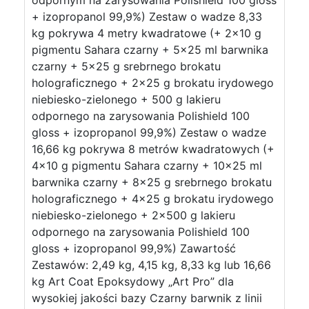
odpornym na zarysowania Polishield 100 gloss
+ izopropanol 99,9%) Zestaw o wadze 8,33
kg pokrywa 4 metry kwadratowe (+ 2×10 g
pigmentu Sahara czarny + 5×25 ml barwnika
czarny + 5×25 g srebrnego brokatu
holograficznego + 2×25 g brokatu irydowego
niebiesko-zielonego + 500 g lakieru
odpornego na zarysowania Polishield 100
gloss + izopropanol 99,9%) Zestaw o wadze
16,66 kg pokrywa 8 metrów kwadratowych (+
4×10 g pigmentu Sahara czarny + 10×25 ml
barwnika czarny + 8×25 g srebrnego brokatu
holograficznego + 4×25 g brokatu irydowego
niebiesko-zielonego + 2×500 g lakieru
odpornego na zarysowania Polishield 100
gloss + izopropanol 99,9%) Zawartość
Zestawów: 2,49 kg, 4,15 kg, 8,33 kg lub 16,66
kg Art Coat Epoksydowy „Art Pro” dla
wysokiej jakości bazy Czarny barwnik z linii