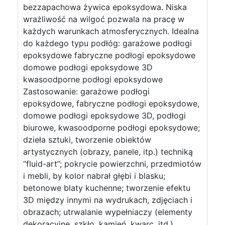
bezzapachowa żywica epoksydowa. Niska
wrażliwość na wilgoć pozwala na pracę w
każdych warunkach atmosferycznych. Idealna
do każdego typu podłóg: garażowe podłogi
epoksydowe fabryczne podłogi epoksydowe
domowe podłogi epoksydowe 3D
kwasoodporne podłogi epoksydowe
Zastosowanie: garażowe podłogi
epoksydowe, fabryczne podłogi epoksydowe,
domowe podłogi epoksydowe 3D, podłogi
biurowe, kwasoodporne podłogi epoksydowe;
dzieła sztuki, tworzenie obiektów
artystycznych (obrazy, panele, itp.) techniką
“fluid-art”; pokrycie powierzchni, przedmiotów
i mebli, by kolor nabrał głębi i blasku;
betonowe blaty kuchenne; tworzenie efektu
3D między innymi na wydrukach, zdjęciach i
obrazach; utrwalanie wypełniaczy (elementy
dekoracyjne, szkło, kamień, kwarc, itd.)