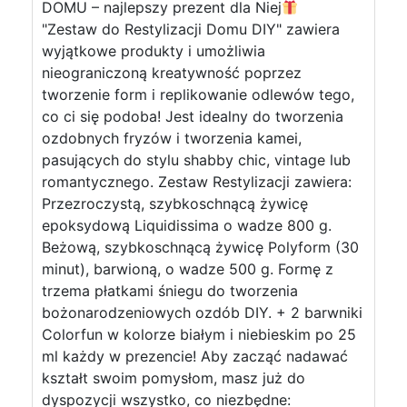
DOMU – najlepszy prezent dla Niej
"Zestaw do Restylizacji Domu DIY" zawiera
wyjątkowe produkty i umożliwia
nieograniczoną kreatywność poprzez
tworzenie form i replikowanie odlewów tego,
co ci się podoba! Jest idealny do tworzenia
ozdobnych fryzów i tworzenia kamei,
pasujących do stylu shabby chic, vintage lub
romantycznego. Zestaw Restylizacji zawiera:
Przezroczystą, szybkoschnącą żywicę
epoksydową Liquidissima o wadze 800 g.
Beżową, szybkoschnącą żywicę Polyform (30
minut), barwioną, o wadze 500 g. Formę z
trzema płatkami śniegu do tworzenia
bożonarodzeniowych ozdób DIY. + 2 barwniki
Colorfun w kolorze białym i niebieskim po 25
ml każdy w prezencie! Aby zacząć nadawać
kształt swoim pomysłom, masz już do
dyspozycji wszystko, co niezbędne: