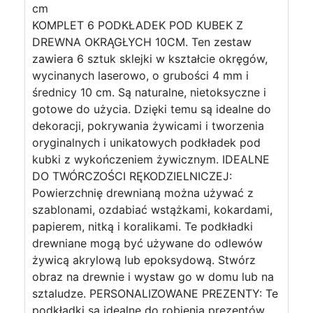
cm
KOMPLET 6 PODKŁADEK POD KUBEK Z
DREWNA OKRĄGŁYCH 10CM. Ten zestaw
zawiera 6 sztuk sklejki w kształcie okręgów,
wycinanych laserowo, o grubości 4 mm i
średnicy 10 cm. Są naturalne, nietoksyczne i
gotowe do użycia. Dzięki temu są idealne do
dekoracji, pokrywania żywicami i tworzenia
oryginalnych i unikatowych podkładek pod
kubki z wykończeniem żywicznym. IDEALNE
DO TWÓRCZOŚCI RĘKODZIELNICZEJ:
Powierzchnię drewnianą można używać z
szablonami, ozdabiać wstążkami, kokardami,
papierem, nitką i koralikami. Te podkładki
drewniane mogą być używane do odlewów
żywicą akrylową lub epoksydową. Stwórz
obraz na drewnie i wystaw go w domu lub na
sztaludze. PERSONALIZOWANE PREZENTY: Te
podkładki są idealne do robienia prezentów