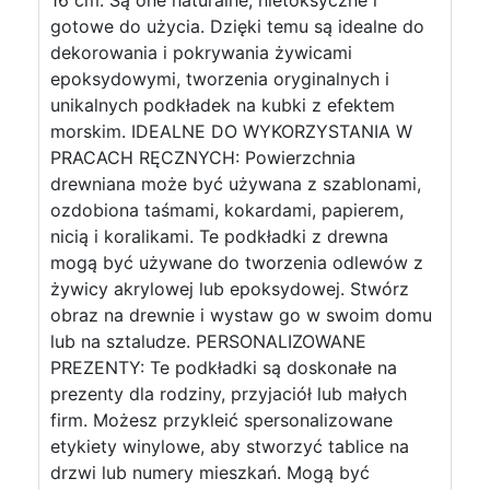
16 cm. Są one naturalne, nietoksyczne i
gotowe do użycia. Dzięki temu są idealne do
dekorowania i pokrywania żywicami
epoksydowymi, tworzenia oryginalnych i
unikalnych podkładek na kubki z efektem
morskim. IDEALNE DO WYKORZYSTANIA W
PRACACH RĘCZNYCH: Powierzchnia
drewniana może być używana z szablonami,
ozdobiona taśmami, kokardami, papierem,
nicią i koralikami. Te podkładki z drewna
mogą być używane do tworzenia odlewów z
żywicy akrylowej lub epoksydowej. Stwórz
obraz na drewnie i wystaw go w swoim domu
lub na sztaludze. PERSONALIZOWANE
PREZENTY: Te podkładki są doskonałe na
prezenty dla rodziny, przyjaciół lub małych
firm. Możesz przykleić spersonalizowane
etykiety winylowe, aby stworzyć tablice na
drzwi lub numery mieszkań. Mogą być