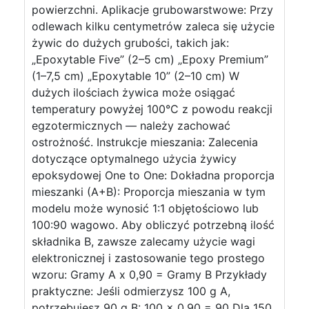
powierzchni. Aplikacje grubowarstwowe: Przy
odlewach kilku centymetrów zaleca się użycie
żywic do dużych grubości, takich jak:
„Epoxytable Five” (2–5 cm) „Epoxy Premium”
(1–7,5 cm) „Epoxytable 10” (2–10 cm) W
dużych ilościach żywica może osiągać
temperatury powyżej 100°C z powodu reakcji
egzotermicznych — należy zachować
ostrożność. Instrukcje mieszania: Zalecenia
dotyczące optymalnego użycia żywicy
epoksydowej One to One: Dokładna proporcja
mieszanki (A+B): Proporcja mieszania w tym
modelu może wynosić 1:1 objętościowo lub
100:90 wagowo. Aby obliczyć potrzebną ilość
składnika B, zawsze zalecamy użycie wagi
elektronicznej i zastosowanie tego prostego
wzoru: Gramy A x 0,90 = Gramy B Przykłady
praktyczne: Jeśli odmierzysz 100 g A,
potrzebujesz 90 g B: 100 x 0,90 = 90 Dla 150