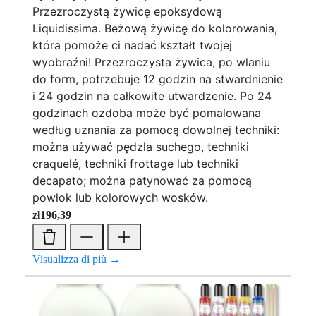
Przezroczystą żywicę epoksydową
Liquidissima. Beżową żywicę do kolorowania,
która pomoże ci nadać kształt twojej
wyobraźni! Przezroczysta żywica, po wlaniu
do form, potrzebuje 12 godzin na stwardnienie
i 24 godzin na całkowite utwardzenie. Po 24
godzinach ozdoba może być pomalowana
według uznania za pomocą dowolnej techniki:
można używać pędzla suchego, techniki
craquelé, techniki frottage lub techniki
decapato; można patynować za pomocą
powłok lub kolorowych wosków.
zł
196,39
Visualizza di più →