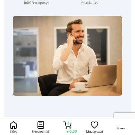
info@resinpro.pl
@resin_pro
0
Pomoc
zł
0,00
Sklep
Przewodniki
Lista życzeń