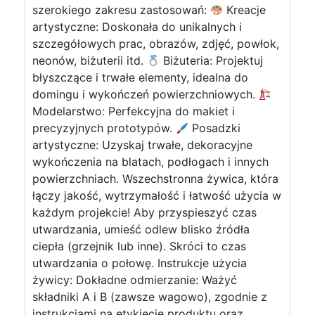
szerokiego zakresu zastosowań:
Kreacje
artystyczne: Doskonała do unikalnych i
szczegółowych prac, obrazów, zdjęć, powłok,
neonów, biżuterii itd.
Biżuteria: Projektuj
błyszczące i trwałe elementy, idealna do
domingu i wykończeń powierzchniowych.
Modelarstwo: Perfekcyjna do makiet i
precyzyjnych prototypów.
Posadzki
artystyczne: Uzyskaj trwałe, dekoracyjne
wykończenia na blatach, podłogach i innych
powierzchniach. Wszechstronna żywica, która
łączy jakość, wytrzymałość i łatwość użycia w
każdym projekcie! Aby przyspieszyć czas
utwardzania, umieść odlew blisko źródła
ciepła (grzejnik lub inne). Skróci to czas
utwardzania o połowę. Instrukcje użycia
żywicy: Dokładne odmierzanie: Ważyć
składniki A i B (zawsze wagowo), zgodnie z
instrukcjami na etykiecie produktu oraz